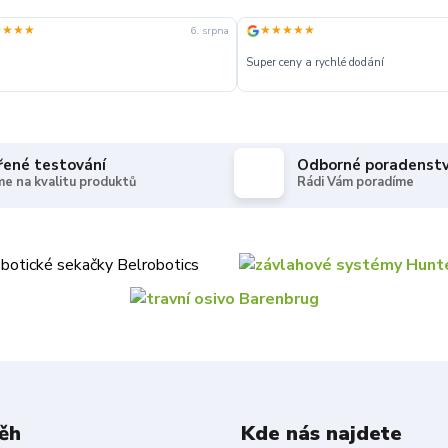
★★★★
★★★★★
6. srpna
Super ceny a rychlé dodání
řené testování
Odborné poradenstv
e na kvalitu produktů
Rádi Vám poradíme
ěh
Kde nás najdete