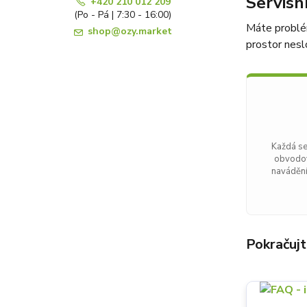
Servisn
+420 210 012 209
(Po - Pá | 7:30 - 16:00)
Máte problé
shop@ozy.market
prostor nesl
Každá sek
obvodov
navádění
Pokračujt