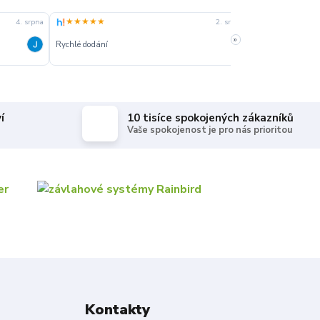
★★★★★
★★★★★
4. srpna
2. srpna
»
Rychlé dodání
Rychle dodanie,s
í
10 tisíce spokojených zákazníků
Vaše spokojenost je pro nás prioritou
Kontakty