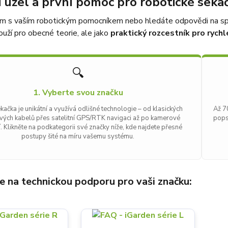
í uzel a první pomoc pro robotické seka
m s vaším robotickým pomocníkem nebo hledáte odpovědi na spe
ouží pro obecné teorie, ale jako
praktický rozcestník pro rych
🔍
1. Vyberte svou značku
ačka je unikátní a využívá odlišné technologie – od klasických
Až 7
ých kabelů přes satelitní GPS/RTK navigaci až po kamerové
pops
. Klikněte na podkategorii své značky níže, kde najdete přesné
postupy šité na míru vašemu systému.
e na technickou podporu pro vaši značku: