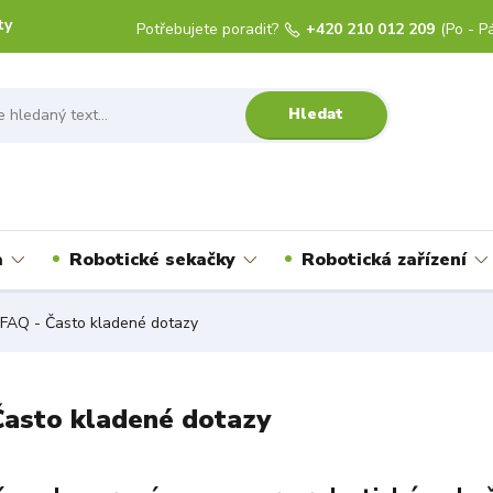
ty
Potřebujete poradit?
+420 210 012 209
(Po - Pá
Hledat
a
Robotické sekačky
Robotická zařízení
FAQ - Často kladené dotazy
Často kladené dotazy