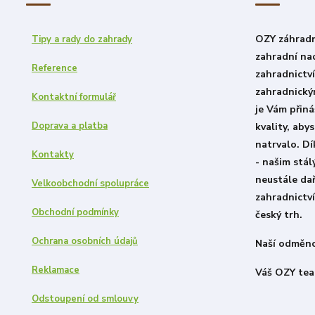
OZY záhradni
Tipy a rady do zahrady
zahradní nad
Reference
zahradnictv
zahradnický
Kontaktní formulář
je Vám přiná
Doprava a platba
kvality, aby
natrvalo. D
Kontakty
- našim stá
neustále dař
Velkoobchodní spolupráce
zahradnictví
Obchodní podmínky
český trh.
Ochrana osobních údajů
Naší odměno
Reklamace
Váš OZY tea
Odstoupení od smlouvy