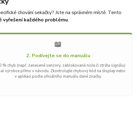
čky
cifické chování sekačky? Jste na správném místě. Tento
lé vyřešení každého problému
.
📖
2. Podívejte se do manuálu
0 % chyb (např. zanesené senzory, zablokované nože či ztráta signálu)
al výrobce přímo v návodu. Zkontrolujte chybový kód na displeji nebo
v aplikaci podle oficiálního manuálu dané značky.