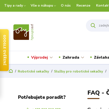
Tipy a rady
Vše o nákupu
O nás
Recenze
Kontak
GOOGLE OVĚŘENÍ
Výprodej
Zahrada
Závlah
Robotické sekačky
Služby pro robotické sekačky
FAQ - 
Potřebujete poradit?