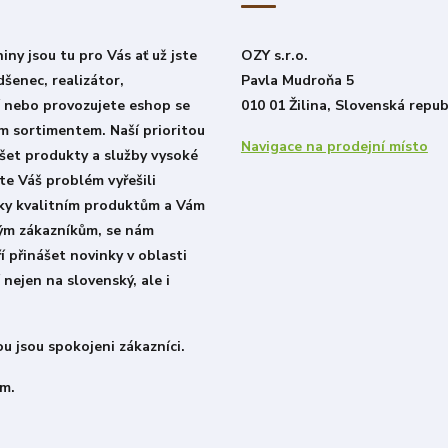
ny jsou tu pro Vás ať už jste
OZY s.r.o.
šenec, realizátor,
Pavla Mudroňa 5
í nebo provozujete eshop se
010 01 Žilina, Slovenská repub
m sortimentem. Naší prioritou
Navigace na prodejní místo
šet produkty a služby vysoké
ste Váš problém vyřešili
íky kvalitním produktům a Vám
lým zákazníkům, se nám
í přinášet novinky v oblasti
 nejen na slovenský, ale i
u jsou spokojeni zákazníci.
m.