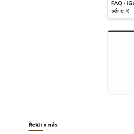
FAQ - iG
série R
Řekli o nás