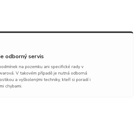
je odborný servis
 podmínek na pozemku ani specifické rady v
warová. V takovém případě je nutná odborná
stikou a vyškolenými techniky, kteří si poradí i
mi chybami.