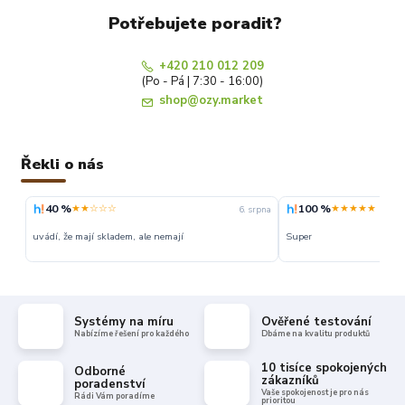
Potřebujete poradit?
+420 210 012 209
(Po - Pá | 7:30 - 16:00)
shop@ozy.market
Řekli o nás
40 %
100 %
★★☆☆☆
★★★★★
6. srpna
uvádí, že mají skladem, ale nemají
Super
Systémy na míru
Ověřené testování
Nabízíme řešení pro každého
Dbáme na kvalitu produktů
10 tisíce spokojených
Odborné
zákazníků
poradenství
Vaše spokojenost je pro nás
Rádi Vám poradíme
prioritou