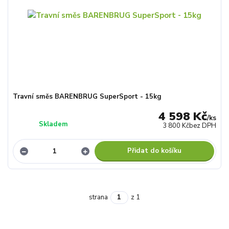
Travní směs BARENBRUG SuperSport - 15kg
4 598 Kč
/
ks
Skladem
3 800 Kč
bez DPH
Přidat do košíku
strana
z 1