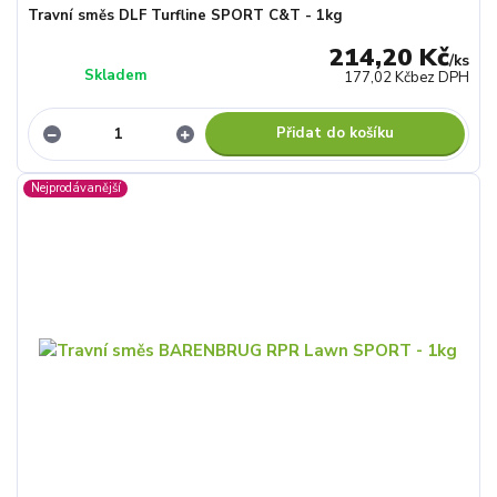
Travní směs DLF Turfline SPORT C&T - 1kg
214,20 Kč
/
ks
Skladem
177,02 Kč
bez DPH
Přidat do košíku
Nejprodávanější