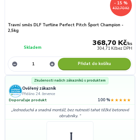
- 15 %
432,70 Kč
Travní směs DLF Turfline Perfect Pitch Šport Champion -
2,5kg
368,70 Kč
/
ks
Skladem
304,71 Kč
bez DPH
Přidat do košíku
Zkušenosti našich zákazníků s produktem
Ověřený zákazník
Přidáno 24. července
100 %
★★★★★
Doporučuje produkt
Jednoduchá a snadná montáž, bez nutnosti tahat těžké betonové
obrubníky.