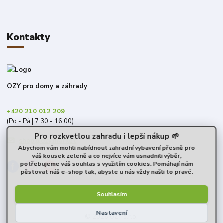
Kontakty
OZY pro domy a záhrady
+420 210 012 209
(Po - Pá | 7:30 - 16:00)
Pro rozkvetlou zahradu i lepší nákup 🌱
shop@ozy.market
Abychom vám mohli nabídnout zahradní vybavení přesně pro
váš kousek zeleně a co nejvíce vám usnadnili výběr,
potřebujeme váš souhlas s využitím cookies. Pomáhají nám
pěstovat náš e-shop tak, abyste u nás vždy našli to pravé.
Souhlasím
Nastavení
© 2026 OZY s.r.o.