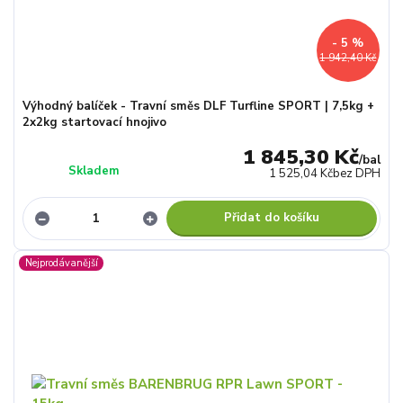
- 5 %
1 942,40 Kč
Výhodný balíček - Travní směs DLF Turfline SPORT | 7,5kg +
2x2kg startovací hnojivo
1 845,30 Kč
/
bal
Skladem
1 525,04 Kč
bez DPH
Přidat do košíku
Nejprodávanější