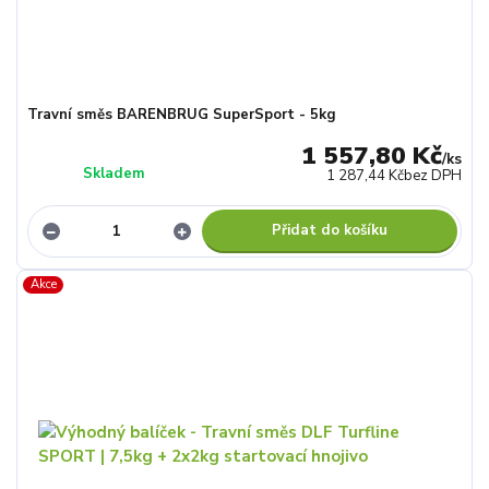
Travní směs BARENBRUG SuperSport - 5kg
1 557,80 Kč
/
ks
Skladem
1 287,44 Kč
bez DPH
Přidat do košíku
Akce