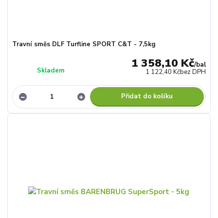
Travní směs DLF Turfline SPORT C&T - 7,5kg
1 358,10 Kč
/
bal
Skladem
1 122,40 Kč
bez DPH
Přidat do košíku