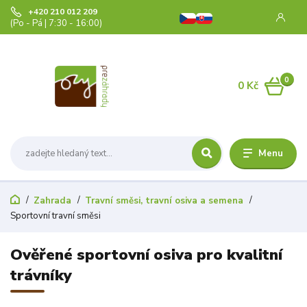
+420 210 012 209
(Po - Pá | 7:30 - 16:00)
0
0 Kč
Menu
Zahrada
Travní směsi, travní osiva a semena
Sportovní travní směsi
Ověřené sportovní osiva pro kvalitní
trávníky