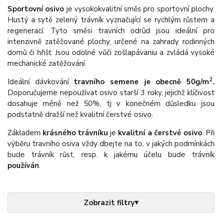
Sportovní osivo
je vysokokvalitní směs pro sportovní plochy.
Hustý a sytě zelený trávník vyznačující se rychlým růstem a
regenerací. Tyto směsi travních odrůd jsou ideální pro
intenzivně zatěžované plochy, určené na zahrady rodinných
domů či hřišť. Jsou odolné vůči zošlapávaniu a zvládá vysoké
mechanické zatěžování.
2
Ideální dávkování
travního semene je obecně 50g/m
.
Doporučujeme nepoužívat osivo starší 3 roky, jejichž klíčivost
dosahuje méně než 50%, tj v konečném důsledku jsou
podstatně dražší než kvalitní čerstvé osivo.
Základem
krásného trávníku
je
kvalitní a čerstvé osivo
. Při
výběru travního osiva vždy dbejte na to, v jakých podmínkách
bude trávník růst, resp. k jakému účelu bude trávník
používán
.