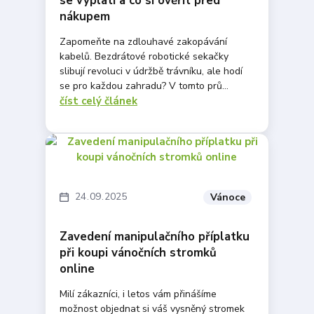
se vyplatí a co si ověřit před
nákupem
Zapomeňte na zdlouhavé zakopávání
kabelů. Bezdrátové robotické sekačky
slibují revoluci v údržbě trávníku, ale hodí
se pro každou zahradu? V tomto prů...
číst celý článek
24
09
2025
Vánoce
Zavedení manipulačního příplatku
při koupi vánočních stromků
online
Milí zákazníci, i letos vám přinášíme
možnost objednat si váš vysněný stromek