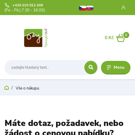
+420 210 012 209
(Po - Pá | 7:30 - 16:00)
0
0 Kč
Menu
Vše o nákupu
Máte dotaz, požadavek, nebo
žádost o cenovou nabídku?