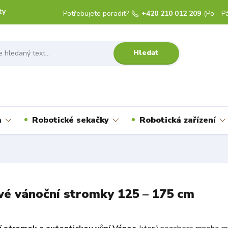
ty
Potřebujete poradit?
+420 210 012 209
(Po - Pá
Hledat
a
Robotické sekačky
Robotická zařízení
vé vánoční stromky 125 – 175 cm