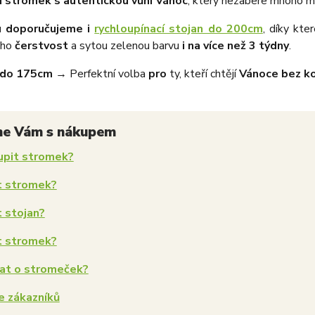
í stromek s autentickou vůní Vánoc
, který nezabere mnoho mí
 doporučujeme i
rychloupínací stojan do 200cm
, díky kte
eho
čerstvost
a sytou zelenou barvu
i na více než 3 týdny
.
 do 175cm
→ Perfektní volba
pro
ty, kteří chtějí
Vánoce bez ko
me Vám s nákupem
upit stromek?
t stromek?
t stojan?
t stromek?
vat o stromeček?
e zákazníků