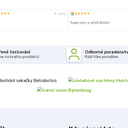
★★★★
★★★★★
6. srpna
Super ceny a rychlé dodání
řené testování
Odborné poradenstv
e na kvalitu produktů
Rádi Vám poradíme