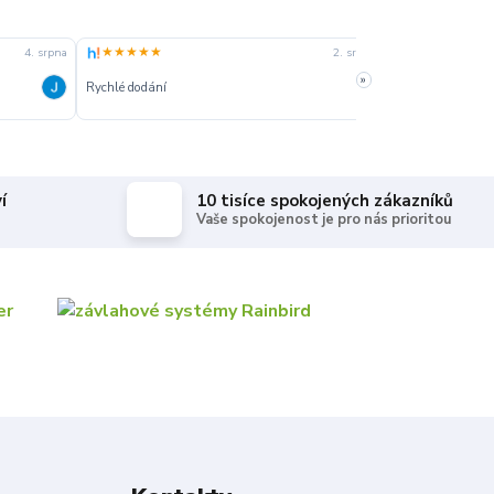
★★★★★
★★★★★
4. srpna
2. srpna
»
Rychlé dodání
Rychle dodanie,s
í
10 tisíce spokojených zákazníků
Vaše spokojenost je pro nás prioritou