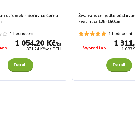
ční stromek - Borovice černá
Živá vánoční jedle pěstova
m
květináči 125-150cm
1 hodnocení
1 hodnocení
1 054,20 Kč
1 311
/
ks
áno
Vyprodáno
871,24 Kč
bez DPH
1 083,
Detail
Detail