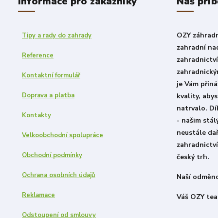
Informace pro zákazníky
Náš příb
OZY záhradni
Tipy a rady do zahrady
zahradní nad
Reference
zahradnictv
zahradnický
Kontaktní formulář
je Vám přiná
Doprava a platba
kvality, aby
natrvalo. D
Kontakty
- našim stá
neustále dař
Velkoobchodní spolupráce
zahradnictví
Obchodní podmínky
český trh.
Ochrana osobních údajů
Naší odměno
Reklamace
Váš OZY tea
Odstoupení od smlouvy