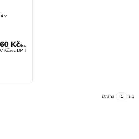
ná v
,60 Kč
/
ks
97 Kč
bez DPH
strana
z 1