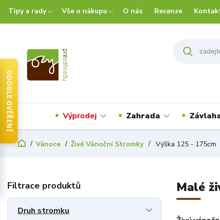
Tipy a rady
Vše o nákupu
O nás
Recenze
Kontak
GOOGLE OVĚŘENÍ
Výprodej
Zahrada
Závlah
Vánoce
Živé Vánoční Stromky
Výška 125 - 175cm
Malé ži
Druh stromku