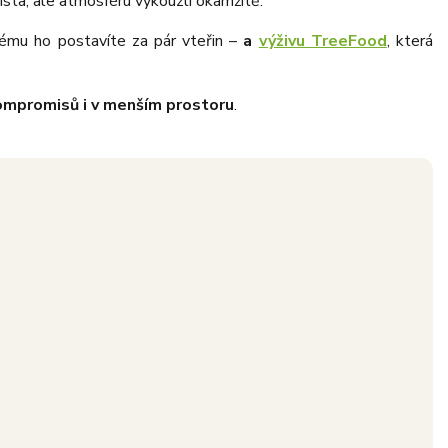
sta, ale atmosféru vykouzlí okamžitě.
rému ho postavíte za pár vteřin –
a
výživu TreeFood
, která
mpromisů i v menším prostoru
.