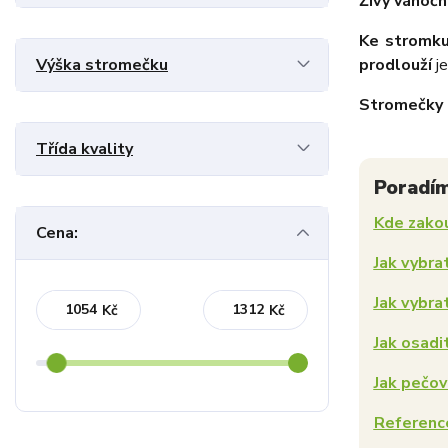
Živý vánočn
Ke stromku
Výška stromečku
prodlouží
j
Stromečky
Třída kvality
Poradí
Kde zako
Cena:
Jak vybra
Jak vybra
Kč
Kč
Jak osadi
Jak pečo
Referenc