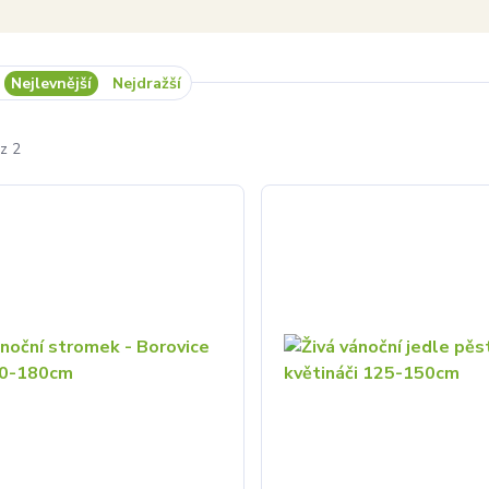
Nejlevnější
Nejdražší
z 2