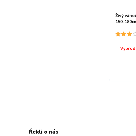
Živý váno
150-180c
Vyprod
Řekli o nás