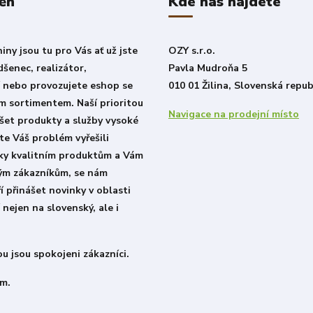
ěh
Kde nás najdete
ny jsou tu pro Vás ať už jste
OZY s.r.o.
šenec, realizátor,
Pavla Mudroňa 5
í nebo provozujete eshop se
010 01 Žilina, Slovenská repub
m sortimentem. Naší prioritou
Navigace na prodejní místo
šet produkty a služby vysoké
ste Váš problém vyřešili
íky kvalitním produktům a Vám
lým zákazníkům, se nám
í přinášet novinky v oblasti
 nejen na slovenský, ale i
u jsou spokojeni zákazníci.
m.