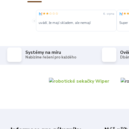
★★☆☆☆
★
6. srpna
«
uvádí, že mají skladem, ale nemají
Super
Systémy na míru
Ově
Nabízíme řešení pro každého
Dbám