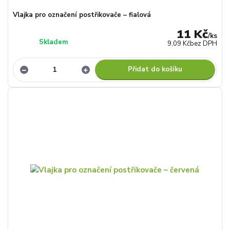
Vlajka pro označení postřikovače – fialová
11 Kč
/
ks
Skladem
9,09 Kč
bez DPH
Přidat do košíku