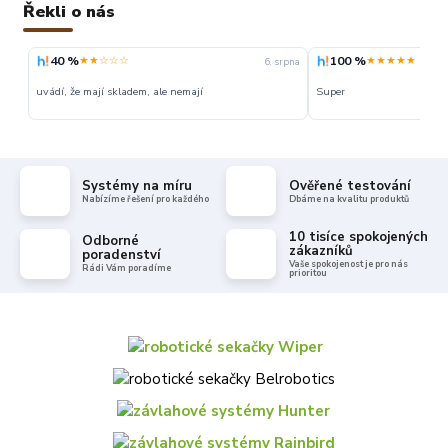
Řekli o nás
40 %
100 %
★★☆☆☆
★★★★★
6. srpna
uvádí, že mají skladem, ale nemají
Super
Systémy na míru
Ověřené testování
Nabízíme řešení pro každého
Dbáme na kvalitu produktů
10 tisíce spokojených
Odborné
zákazníků
poradenství
Vaše spokojenost je pro nás
Rádi Vám poradíme
prioritou