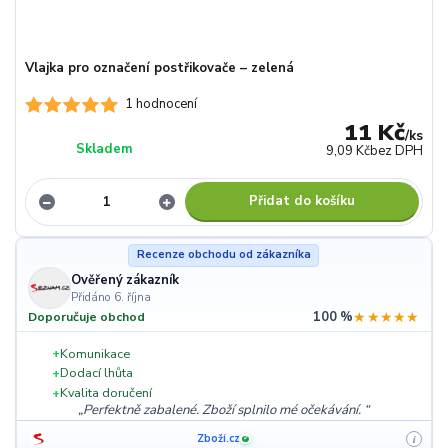
Vlajka pro označení postřikovače – zelená
1 hodnocení
11 Kč
/
ks
Skladem
9,09 Kč
bez DPH
Přidat do košíku
Recenze obchodu od zákazníka
Ověřený zákazník
Přidáno 6. října
100 %
★★★★★
Doporučuje obchod
+
Komunikace
+
Dodací lhůta
+
Kvalita doručení
Perfektně zabalené. Zboží splnilo mé očekávání.
Zboží.cz
i
✓