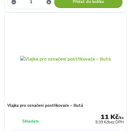
Přidat do košíku
Vlajka pro označení postřikovače – žlutá
11 Kč
/
ks
Skladem
9,09 Kč
bez DPH