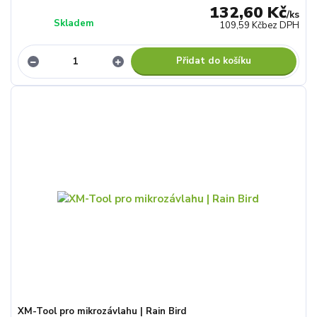
132,60 Kč
/
ks
Skladem
109,59 Kč
bez DPH
Přidat do košíku
XM-Tool pro mikrozávlahu | Rain Bird