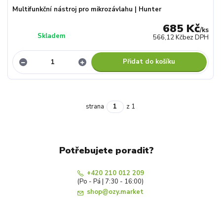
Multifunkční nástroj pro mikrozávlahu | Hunter
685 Kč
/
ks
Skladem
566,12 Kč
bez DPH
Přidat do košíku
strana
z 1
Potřebujete poradit?
+420 210 012 209
(Po - Pá | 7:30 - 16:00)
shop@ozy.market