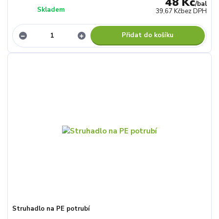
48 Kč
/
bal
Skladem
39,67 Kč
bez DPH
Přidat do košíku
Struhadlo na PE potrubí