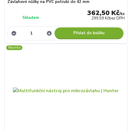
Závlahové nůžky na PVC potrubí do 42 mm
362,50 Kč
/
ks
Skladem
299,59 Kč
bez DPH
Přidat do košíku
Novinka