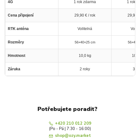
4G
1 rok zdarma
1 rok z
Cena připojení
29,90 € / rok
29,90 €
RTK anténa
Volitelná
Volit
Rozměry
56×40×25 cm
56×40×
Hmotnost
10,0 kg
10,5
Záruka
2 roky
3 ro
Potřebujete poradit?
+420 210 012 209
(Po - Pá | 7:30 - 16:00)
shop@ozy.market