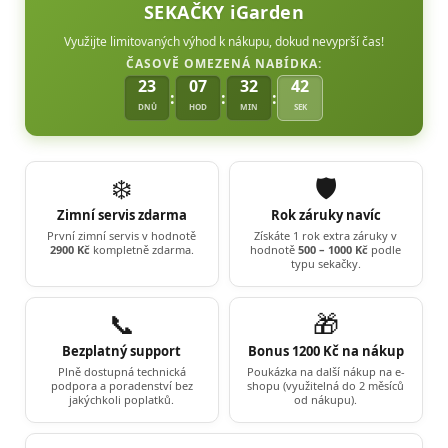
SEKAČKY iGarden
Využijte limitovaných výhod k nákupu, dokud nevyprší čas!
ČASOVĚ OMEZENÁ NABÍDKA:
23
07
32
41
:
:
:
DNŮ
HOD
MIN
SEK
❄️
🛡️
Zimní servis zdarma
Rok záruky navíc
První zimní servis v hodnotě
Získáte 1 rok extra záruky v
2900 Kč
kompletně zdarma.
hodnotě
500 – 1000 Kč
podle
typu sekačky.
📞
🎁
Bezplatný support
Bonus 1200 Kč na nákup
Plně dostupná technická
Poukázka na další nákup na e-
podpora a poradenství bez
shopu (využitelná do 2 měsíců
jakýchkoli poplatků.
od nákupu).