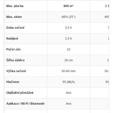
Max. plocha
800 m²
1 500
Max. sklon
46% (25°)
46% (
Doba sečení
3,5 h
5,5
Nabíjení
1,5 h
2,5
Počet zón
10
3
Šířka záběru
18 cm
18 
Výška sečení
30-60 mm
30-6
Hlučnost
55 dB(A)
55 dB
Objíždění překážek
Ano
An
Aplikace / Wi-Fi / Bluetooth
Ano
An