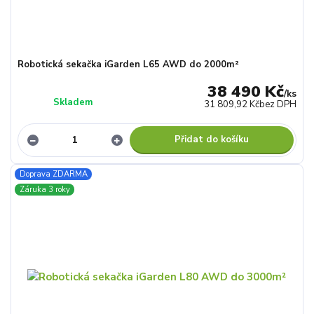
Robotická sekačka iGarden L65 AWD do 2000m²
38 490 Kč
/
ks
Skladem
31 809,92 Kč
bez DPH
Přidat do košíku
Doprava ZDARMA
Záruka 3 roky