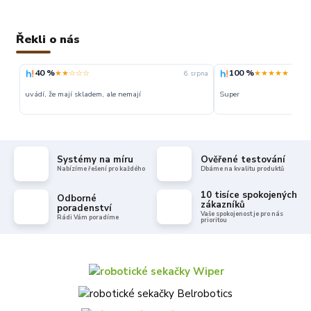
Řekli o nás
40 %
100 %
★★☆☆☆
★★★★★
6. srpna
uvádí, že mají skladem, ale nemají
Super
Systémy na míru
Ověřené testování
Nabízíme řešení pro každého
Dbáme na kvalitu produktů
10 tisíce spokojených
Odborné
zákazníků
poradenství
Vaše spokojenost je pro nás
Rádi Vám poradíme
prioritou