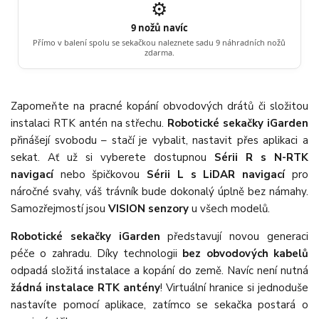
⚙️
9 nožů navíc
Přímo v balení spolu se sekačkou naleznete sadu 9 náhradních nožů
zdarma.
Zapomeňte na pracné kopání obvodových drátů či složitou
instalaci RTK antén na střechu.
Robotické sekačky iGarden
přinášejí svobodu – stačí je vybalit, nastavit přes aplikaci a
sekat. Ať už si vyberete dostupnou
Sérii R s N-RTK
navigací
nebo špičkovou
Sérii L s LiDAR navigací
pro
náročné svahy, váš trávník bude dokonalý úplně bez námahy.
Samozřejmostí jsou
VISION senzory
u všech modelů.
Robotické sekačky iGarden
představují novou generaci
péče o zahradu. Díky technologii
bez obvodových kabelů
odpadá složitá instalace a kopání do země. Navíc není nutná
žádná instalace RTK antény
! Virtuální hranice si jednoduše
nastavíte pomocí aplikace, zatímco se sekačka postará o