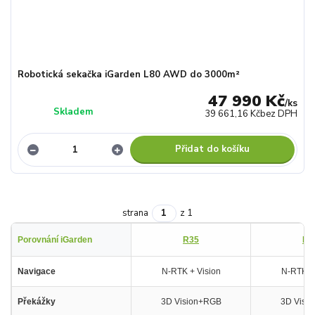
Robotická sekačka iGarden L80 AWD do 3000m²
47 990 Kč
/
ks
Skladem
39 661,16 Kč
bez DPH
Přidat do košíku
strana
z 1
Porovnání iGarden
R35
R5
Navigace
N-RTK + Vision
N-RTK + 
Překážky
3D Vision+RGB
3D Visi