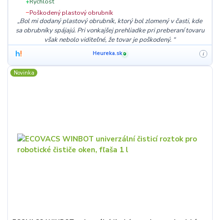
+
Rýchlosť
−
Poškodený plastový obrubník
Bol mi dodaný plastový obrubník, ktorý bol zlomený v časti, kde
sa obrubníky spájajú. Pri vonkajšej prehliadke pri preberaní tovaru
však nebolo viditeľné, že tovar je poškodený.
Heureka.sk
i
✓
Novinka