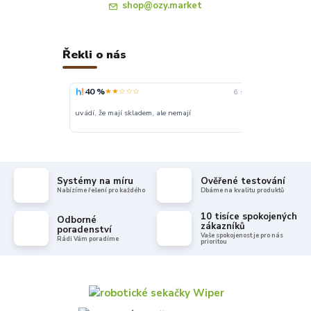
shop@ozy.market
Řekli o nás
40 %
100 %
★★☆☆☆
★
6. srpna
uvádí, že mají skladem, ale nemají
Super
Systémy na míru
Ověřené testování
Nabízíme řešení pro každého
Dbáme na kvalitu produktů
10 tisíce spokojených
Odborné
zákazníků
poradenství
Vaše spokojenost je pro nás
Rádi Vám poradíme
prioritou