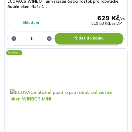
ECOVACS WINBOT univerzální čisticí roztok pro robotické
čističe oken, fľaša 1 l
629 Kč
/
ks
Skladem
519,83 Kč
bez DPH
Přidat do košíku
Novinka