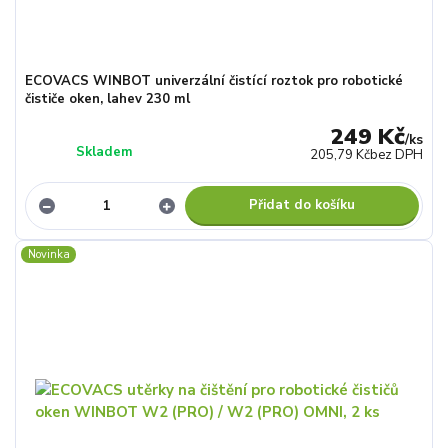
ECOVACS WINBOT univerzální čistící roztok pro robotické
čističe oken, lahev 230 ml
249 Kč
/
ks
Skladem
205,79 Kč
bez DPH
Přidat do košíku
Novinka