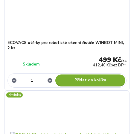
ECOVACS utěrky pro robotické okenní čističe WINBOT MINI,
2 ks
499 Kč
/
ks
Skladem
412,40 Kč
bez DPH
Přidat do košíku
Novinka