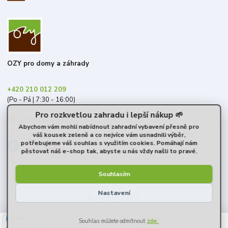
OZY pro domy a záhrady
+420 210 012 209
(Po - Pá | 7:30 - 16:00)
Pro rozkvetlou zahradu i lepší nákup 🌱
shop@ozy.market
Abychom vám mohli nabídnout zahradní vybavení přesně pro
váš kousek zeleně a co nejvíce vám usnadnili výběr,
potřebujeme váš souhlas s využitím cookies. Pomáhají nám
pěstovat náš e-shop tak, abyste u nás vždy našli to pravé.
Souhlasím
Nastavení
© 2026 OZY s.r.o.
40 %
★★☆☆☆
100 %
★★★★★
6. srpna