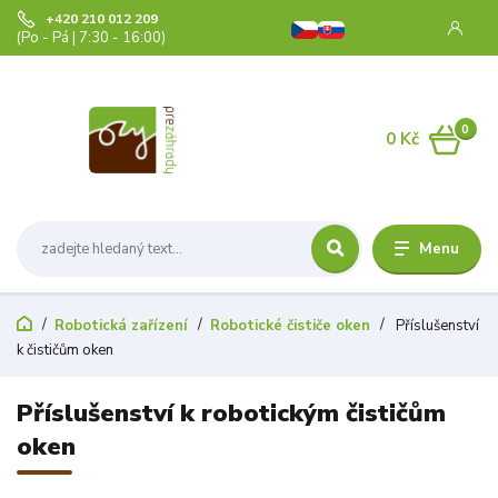
+420 210 012 209
(Po - Pá | 7:30 - 16:00)
0
0 Kč
Menu
Robotická zařízení
Robotické čističe oken
Příslušenství
k čističům oken
Příslušenství k robotickým čističům
oken