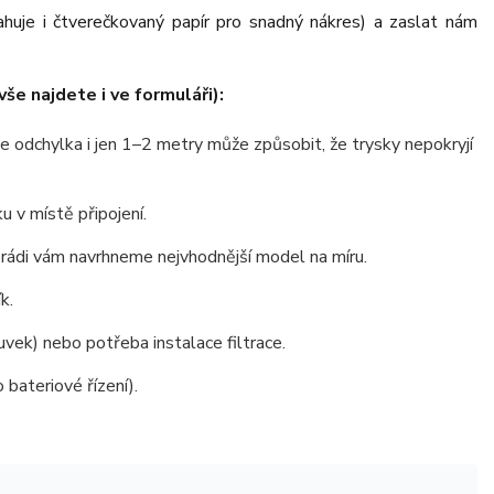
huje i čtverečkovaný papír pro snadný nákres) a zaslat nám
e najdete i ve formuláři):
odchylka i jen 1–2 metry může způsobit, že trysky nepokryjí
 v místě připojení.
, rádi vám navrhneme nejvhodnější model na míru.
k.
vek) nebo potřeba instalace filtrace.
bateriové řízení).