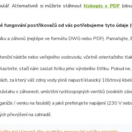
mulář. Alternativně si můžete stáhnout
tiskopis v PDF
(obsa
 fungování postřikovačů od vás potřebujeme tyto údaje (vš
ku a záhonů (nejlépe ve formátu DWG nebo PDF). Pamatujte, že 
tenční nádrže nebo veřejného vodovodu, včetně orientačního tlaku
lastníte, stačí nám zaslat fotku jeho výrobního štítku. Pokud ne
ch, za který váš zdroj vody plně napustí klasický 10litrový kbelí
vlahu v záhonech, umístění rychlospojných ventilů (vodních zásu
ráže / venku na fasádě) a jaké preferujete napájení (230 V nebo 
ch převýšení na zahradě.
iložte ho! Výrazně tím urychlíte zpracování celého projektu.