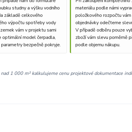
 případě nám do formuláře
Při zakoupení kompletního
oubku studny a výšku vodního
materiálu podle námi vypr
Na základě celkového
položkového rozpočtu vám 
kého výpočtu spotřeby vody
objednávky odečteme slevu
ozemek vám v projektu sami
V případě odběru pouze vyb
 optimální model čerpadla,
zboží vám slevu poměrně 
o parametry bezpečně pokryje.
podle objemu nákupu.
ou nad 1 000 m² kalkulujeme cenu projektové dokumentace indi