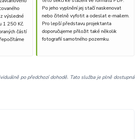
této sekci ke stažení ve formátu PDF.
 závlahového
Po jeho vyplnění jej stačí naskenovat
acovaného
nebo čitelně vyfotit a odeslat e-mailem.
z výsledné
Pro lepší představu projektanta
 1 250 Kč.
doporučujeme přiložit také několik
raných částí
fotografií samotného pozemku.
přepočítáme
viduálně po předchozí dohodě. Tato služba je plně dostupná