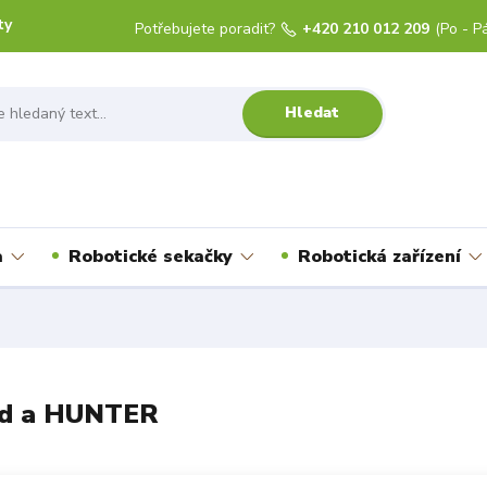
ty
Potřebujete poradit?
+420 210 012 209
(Po - Pá
Hledat
a
Robotické sekačky
Robotická zařízení
ird a HUNTER