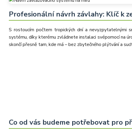
Profesionální návrh závlahy: Klíč k 
S rostoucím počtem tropických dní a nevyzpytatelnými sr
systému, díky kterému zvládnete instalaci svépomocí na úrov
skončí přesně tam, kde má – bez zbytečného plýtvání a such
Co od vás budeme potřebovat pro p