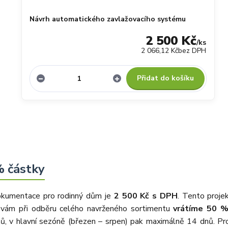
Návrh automatického zavlažovacího systému
2 500 Kč
/
ks
2 066,12 Kč
bez DPH
Přidat do košíku
% částky
dokumentace pro rodinný dům je
2 500 Kč s DPH
. Tento proje
ry vám při odběru celého navrženého sortimentu
vrátíme 50 %
nů, v hlavní sezóně (březen – srpen) pak maximálně 14 dnů. Pr