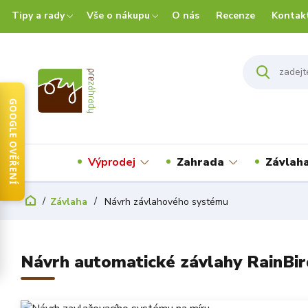
Tipy a rady
Vše o nákupu
O nás
Recenze
Kontak
GOOGLE OVĚŘENÍ
Výprodej
Zahrada
Závlah
Závlaha
Návrh závlahového systému
Návrh automatické závlahy RainB