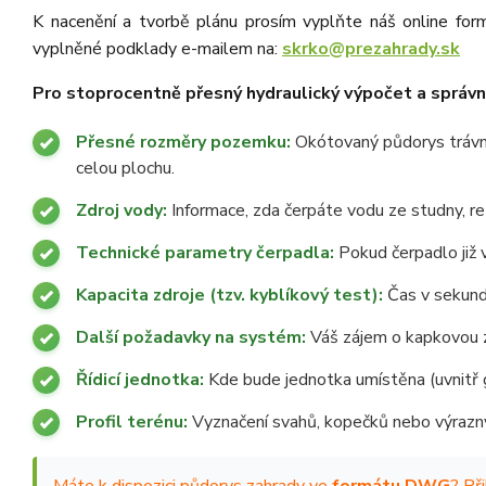
K nacenění a tvorbě plánu prosím vyplňte náš online for
vyplněné podklady e-mailem na:
skrko@prezahrady.sk
Pro stoprocentně přesný hydraulický výpočet a správné
Přesné rozměry pozemku:
Okótovaný půdorys trávní
celou plochu.
Zdroj vody:
Informace, zda čerpáte vodu ze studny, re
Technické parametry čerpadla:
Pokud čerpadlo již v
Kapacita zdroje (tzv. kyblíkový test):
Čas v sekundá
Další požadavky na systém:
Váš zájem o kapkovou zá
Řídicí jednotka:
Kde bude jednotka umístěna (uvnitř ga
Profil terénu:
Vyznačení svahů, kopečků nebo výrazný
Máte k dispozici půdorys zahrady ve
formátu DWG
? Př