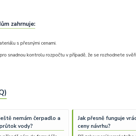
dům zahrnuje:
teriálu s přesnými cenami.
ro snadnou kontrolu rozpočtu v případě, že se rozhodnete svěřit
Q)
 ještě nemám čerpadlo a
Jak přesně funguje vrá
průtok vody?
ceny návrhu?