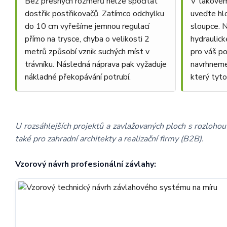
Bez přesných rozměrů nelze spočítat
V takovém
dostřik postřikovačů. Zatímco odchylku
uveďte hl
do 10 cm vyřešíme jemnou regulací
sloupce. 
přímo na trysce, chyba o velikosti 2
hydraulic
metrů způsobí vznik suchých míst v
pro váš p
trávníku. Následná náprava pak vyžaduje
navrhneme
nákladné překopávání potrubí.
který tyt
U rozsáhlejších projektů a zavlažovaných ploch s rozloh
také pro zahradní architekty a realizační firmy (B2B).
Vzorový návrh profesionální závlahy: