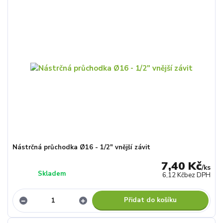
Nástrčná průchodka Ø16 - 1/2" vnější závit
7,40 Kč
/
ks
Skladem
6,12 Kč
bez DPH
Přidat do košíku