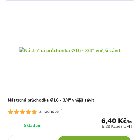
Nástrčná průchodka Ø16 - 3/4" vnější závit
2 hodnocení
6,40 Kč
/
ks
Skladem
5,29 Kč
bez DPH