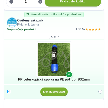
Přidat do košíku
Zkušenosti našich zákazníků s produktem
Ověřený zákazník
Přidáno 3. června
100 %
★★★★★
Doporučuje produkt
O.K.
✓
PP teleskopická spojka na PE potrubí Ø32mm
Detail produktu
i