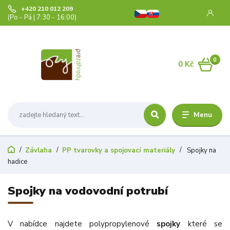
+420 210 012 209
(Po - Pá | 7:30 - 16:00)
0
0 Kč
Menu
Závlaha
PP tvarovky a spojovací materiály
Spojky na
hadice
Spojky na vodovodní potrubí
V nabídce najdete polypropylenové
spojky
které se