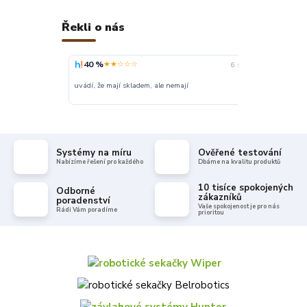
Řekli o nás
40 %
100 %
★★☆☆☆
★
6. srpna
uvádí, že mají skladem, ale nemají
Super
Systémy na míru
Ověřené testování
Nabízíme řešení pro každého
Dbáme na kvalitu produktů
10 tisíce spokojených
Odborné
zákazníků
poradenství
Vaše spokojenost je pro nás
Rádi Vám poradíme
prioritou