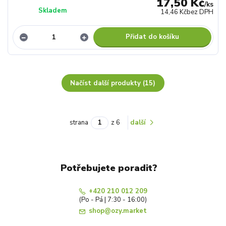
17,50 Kč
/
ks
Skladem
14,46 Kč
bez DPH
Přidat do košíku
Načíst další produkty (15)
strana
z 6
další
Potřebujete poradit?
+420 210 012 209
(Po - Pá | 7:30 - 16:00)
shop@ozy.market