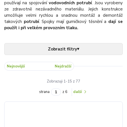
používají na spojování
vodovodních potrubí
. Jsou vyrobeny
ze zdravotně nezávadného materiálu. Jejich konstrukce
umožňuje velmi rychlou a snadnou montáž a demontáž
takových
potrubí
. Spojky mají gumičkový těsnění a
dají se
použít i při velkém provozním tlaku.
Nejnovější
Nejlevnější
Nejdražší
Zobrazuji 1-15 z 77
strana
z 6
další