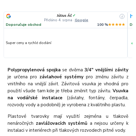
Július Áč
✓
i
Přidáno 4. srpna
·
Google
Doporučuje obchod
100 %
★★★★★
Dop
+
Super ceny a rychlé dodání
R
Polypropylenová spojka
se dvěma
3/4" vnějšími závity
je určena pro
závlahové systémy
pro změnu závitu z
vnitřního na vnější závit. Závitová vsuvka je vhodná pro
použití všude tam kde je třeba změnit typ závitu.
Vsuvka
na vodářské instalace
(závlahy, fontány, čerpadla,
rozvody vody a podobně) je vyrobena z kvalitního plastu.
Plastové tvarovky mají využití zejména u tlakově
nenáročných
zavlážovacích systémů
a nejsou určeny k
instalaci v interiérech při tlakových rozvodech pitné vody.