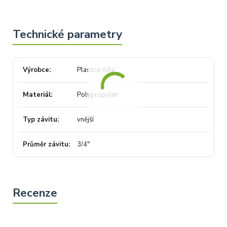
Výrobce
Plastica Alfa
Materiál
Polypropylen
Typ závitu
vnější
Průměr závitu
3/4"