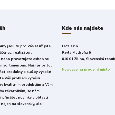
ěh
Kde nás najdete
ny jsou tu pro Vás ať už jste
OZY s.r.o.
šenec, realizátor,
Pavla Mudroňa 5
í nebo provozujete eshop se
010 01 Žilina, Slovenská repub
m sortimentem. Naší prioritou
Navigace na prodejní místo
šet produkty a služby vysoké
ste Váš problém vyřešili
íky kvalitním produktům a Vám
lým zákazníkům, se nám
í přinášet novinky v oblasti
 nejen na slovenský, ale i