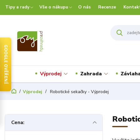
Tipy a rady
Vše o nákupu
O nás
Recenze
Kontak
GOOGLE OVĚŘENÍ
Výprodej
Zahrada
Závlah
Výprodej
Robotické sekačky - Výprodej
Robotic
Cena: