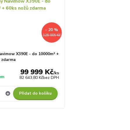
- 20 %
125 005 Kč
avimow X390E - do 10000m² +
ů zdarma
99 999 Kč
/
ks
em
82 643,80 Kč
bez DPH
Přidat do košíku