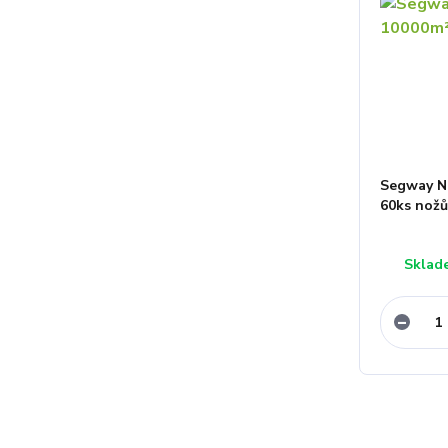
Segway N
60ks nož
Sklad