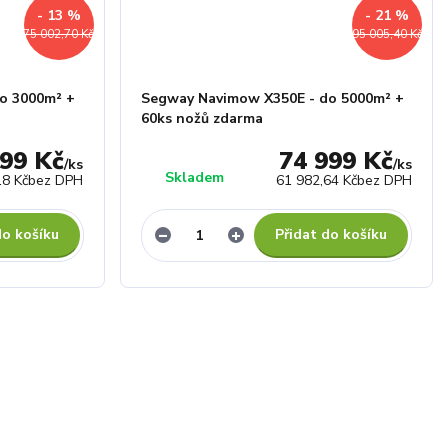
- 13 %
- 21 %
75 002,70 Kč
95 005,40 Kč
o 3000m² +
Segway Navimow X350E - do 5000m² +
60ks nožů zdarma
999 Kč
74 999 Kč
/
ks
/
ks
Skladem
18 Kč
bez DPH
61 982,64 Kč
bez DPH
do košíku
Přidat do košíku