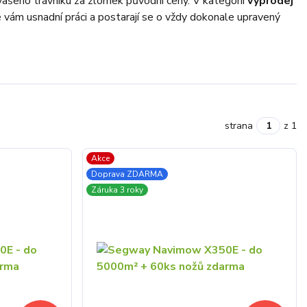
u vašeho trávníku za zlomek původní ceny. V kategorii
výprodej
 vám usnadní práci a postarají se o vždy dokonale upravený
strana
z 1
Akce
Doprava ZDARMA
Záruka 3 roky