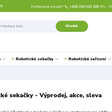
ty
Potřebujete poradit?
+420 210 012 209
(Po - Pá
Hledat
a
Robotické sekačky
Robotická zařízení
ké sekačky - Výprodej, akce, sleva