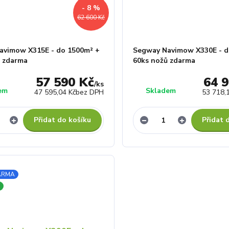
- 8 %
62 600 Kč
avimow X315E - do 1500m² +
Segway Navimow X330E - d
ů zdarma
60ks nožů zdarma
57 590 Kč
64 
/
ks
em
Skladem
47 595,04 Kč
bez DPH
53 718,
Přidat do košíku
Přidat 
ARMA