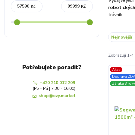
Využijte jed
Kč
Kč
robotickýc
trávník.
Nejnovější
Zobrazuji 1-4 
Potřebujete poradit?
Akce
Doprava ZD
+420 210 012 209
Záruka 3 roky
(Po - Pá | 7:30 - 16:00)
shop@ozy.market