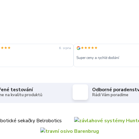
★★★★
★★★★★
6. srpna
Super ceny a rychlé dodání
řené testování
Odborné poradenstv
e na kvalitu produktů
Rádi Vám poradíme