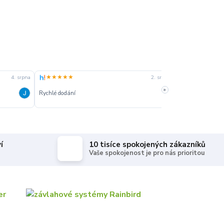
★★★★★
★★★★★
4. srpna
2. srpna
»
Rychlé dodání
Rychle dodanie,s
í
10 tisíce spokojených zákazníků
Vaše spokojenost je pro nás prioritou