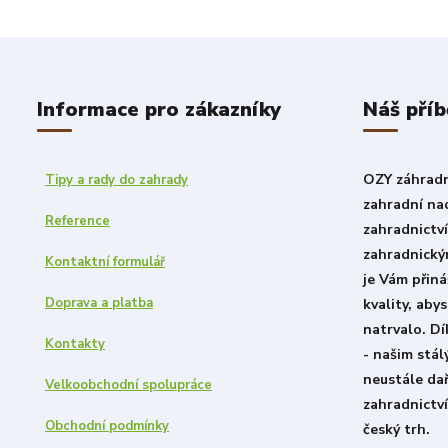
Informace pro zákazníky
Náš příb
OZY záhradni
Tipy a rady do zahrady
zahradní nad
Reference
zahradnictv
zahradnický
Kontaktní formulář
je Vám přiná
Doprava a platba
kvality, aby
natrvalo. D
Kontakty
- našim stá
neustále dař
Velkoobchodní spolupráce
zahradnictví
Obchodní podmínky
český trh.