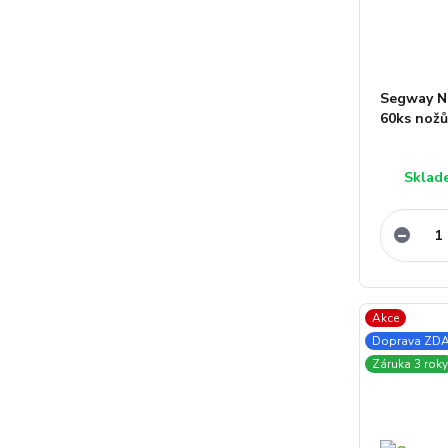
Segway N
60ks nož
Sklad
Akce
Doprava ZD
Záruka 3 roky