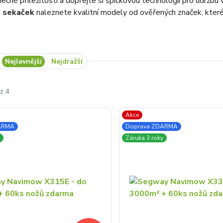
inečné příležitosti a dopřejte si špičkovou technologii pro údržb
h sekaček
naleznete kvalitní modely od ověřených značek, které
Nejlevnější
Nejdražší
z 4
Akce
ARMA
Doprava ZDARMA
Záruka 3 roky