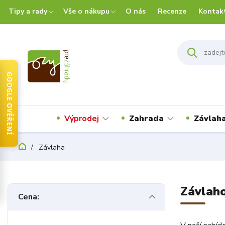
Tipy a rady
Vše o nákupu
O nás
Recenze
Kontak
GOOGLE OVĚŘENÍ
Výprodej
Zahrada
Závlah
Závlaha
Závlah
Cena: