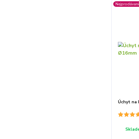
Nejprodávaně
Úchyt na
Sklad