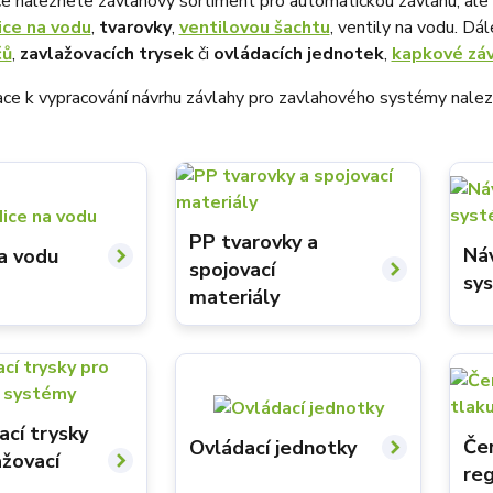
ce naleznete závlahový sortiment pro automatickou závlahu, ale 
ice na vodu
,
tvarovky
,
ventilovou šachtu
, ventily na vodu. D
čů
,
zavlažovacích trysek
či
ovládacích jednotek
,
kapkové záv
mace k vypracování návrhu závlahy pro zavlahového systémy nal
PP tvarovky a
Ná
a vodu
spojovací
sy
materiály
ací trysky
Če
Ovládací jednotky
ažovací
reg