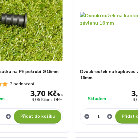
zátka na PE potrubí Ø16mm
Dvoukroužek na kapkovou 
16mm
2 hodnocení
3,70 Kč
3
/
ks
em
Skladem
3,06 Kč
bez DPH
3,
Přidat do košíku
Přidat 