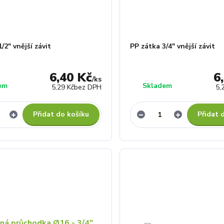
/2" vnější závit
PP zátka 3/4" vnější závit
6,40 Kč
6
/
ks
em
Skladem
5,29 Kč
bez DPH
5,
Přidat do košíku
Přidat 