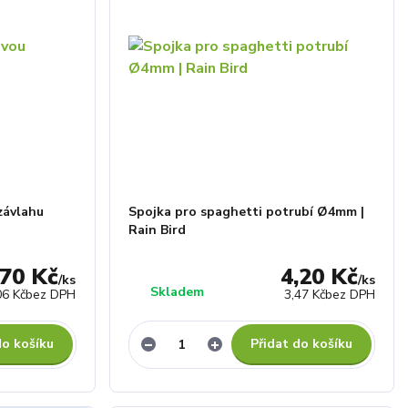
závlahu
Spojka pro spaghetti potrubí Ø4mm |
Rain Bird
,70 Kč
4,20 Kč
/
ks
/
ks
Skladem
06 Kč
bez DPH
3,47 Kč
bez DPH
do košíku
Přidat do košíku