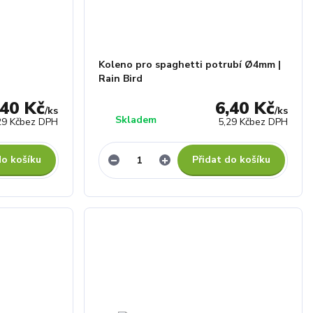
Koleno pro spaghetti potrubí Ø4mm |
Rain Bird
,40 Kč
6,40 Kč
/
ks
/
ks
Skladem
29 Kč
bez DPH
5,29 Kč
bez DPH
do košíku
Přidat do košíku