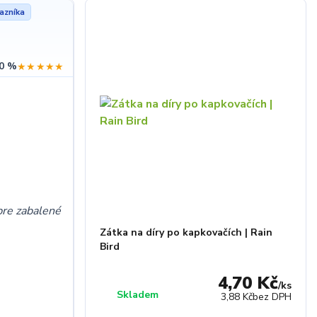
azníka
0 %
★★★★★
bre zabalené
Zátka na díry po kapkovačích | Rain
Bird
4,70 Kč
/
ks
Skladem
3,88 Kč
bez DPH