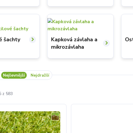
Kapková závlaha a
é šachty
Os
mikrozávlaha
Nejlevnější
Nejdražší
5 z 583