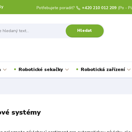
ty
Potřebujete poradit?
+420 210 012 209
(Po - Pá
Hledat
a
Robotické sekačky
Robotická zařízení
ové systémy