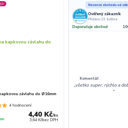
jší
Recenze obchodu od zák
Ověřený zákazník
Přidáno 23. května
10
Doporučuje obchod
Komentář:
všetko super, rýchlo a do
 kapkovou závlahu do Ø16mm
4 hodnocení
4,40 Kč
/
ks
em
3,64 Kč
bez DPH