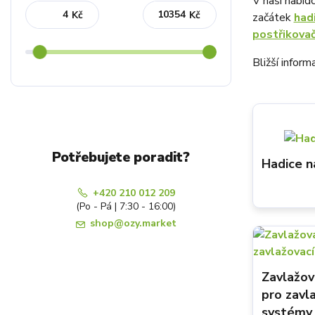
V naší nabíd
Kč
Kč
začátek
had
postřikova
Bližší infor
Potřebujete poradit?
Hadice n
+420 210 012 209
(Po - Pá | 7:30 - 16:00)
shop@ozy.market
Zavlažov
pro zavl
systémy