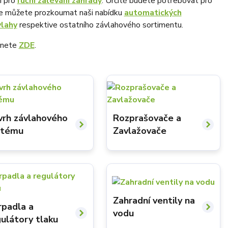
i pro
ruční zalévání zahrady
. Určitě budete potřebovat pro
ále můžete prozkoumat naši nabídku
automatických
lahy
respektive ostatního závlahového sortimentu.
eznete
ZDE
.
vrh závlahového
Rozprašovače a
stému
Zavlažovače
Zahradní ventily na
rpadla a
vodu
ulátory tlaku