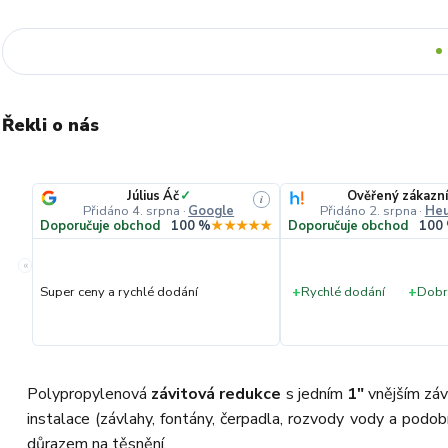
Řekli o nás
Július Áč
✓
Ověřený zákazní
i
Přidáno 4. srpna
·
Google
Přidáno 2. srpna
·
Heu
Doporučuje obchod
100 %
★★★★★
Doporučuje obchod
100
«
Super ceny a rychlé dodání
+
Rychlé dodání
+
Dobr
Polypropylenová
závitová redukce
s jedním
1"
vnějším záv
instalace (závlahy, fontány, čerpadla, rozvody vody a podo
důrazem na těsnění.