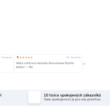
★★★★★
★★★★★
. července
28. července
Velká vstřícnost obchodu Komunikace Rychlé
»
Dobré
dodání — Nic
í
10 tisíce spokojených zákazníků
Vaše spokojenost je pro nás prioritou