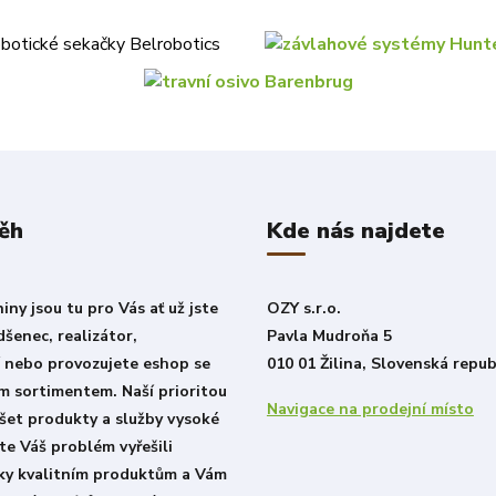
ěh
Kde nás najdete
ny jsou tu pro Vás ať už jste
OZY s.r.o.
šenec, realizátor,
Pavla Mudroňa 5
í nebo provozujete eshop se
010 01 Žilina, Slovenská repub
m sortimentem. Naší prioritou
Navigace na prodejní místo
šet produkty a služby vysoké
ste Váš problém vyřešili
íky kvalitním produktům a Vám