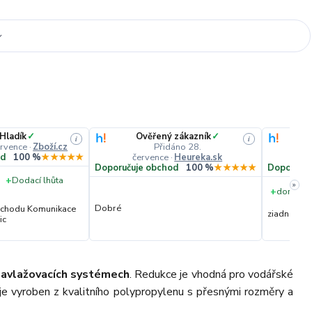
 Hladík
✓
Ověřený zákazník
✓
i
i
ervence
·
Zboží.cz
Přidáno 28.
července
·
Heureka.sk
č
od
100 %
★★★★★
Doporučuje obchod
100 %
★★★★★
Doporučuj
+
Dodací lhůta
»
+
dorucene
Dobré
obchodu Komunikace
ziadna
ic
zavlažovacích systémech
. Redukce je vhodná pro vodářské
 je vyroben z kvalitního polypropylenu s přesnými rozměry a