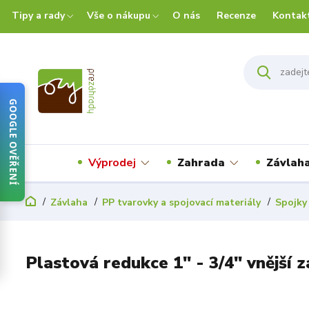
Tipy a rady
Vše o nákupu
O nás
Recenze
Kontak
GOOGLE OVĚŘENÍ
Výprodej
Zahrada
Závlah
Závlaha
PP tvarovky a spojovací materiály
Spojky
Plastová redukce 1" - 3/4" vnější z