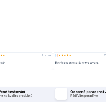
★★
★★★★★
2. srpna
30
odání
Rychle dodanie,správny typ tovaru.
řené testování
Odborné poradenstv
e na kvalitu produktů
Rádi Vám poradíme