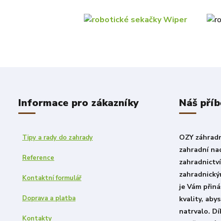
Informace pro zákazníky
Náš příb
OZY záhradni
Tipy a rady do zahrady
zahradní nad
Reference
zahradnictv
zahradnický
Kontaktní formulář
je Vám přiná
Doprava a platba
kvality, aby
natrvalo. D
Kontakty