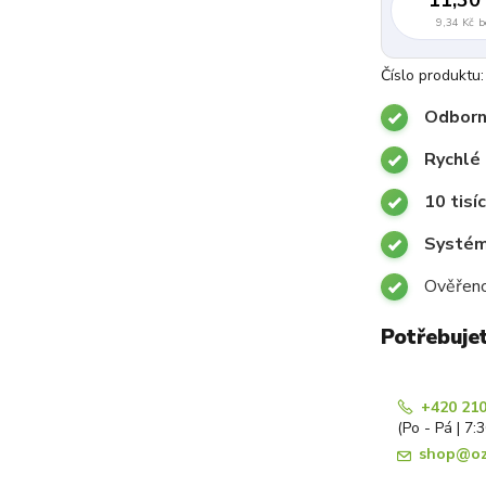
9,34 Kč
b
Číslo produktu:
Odborn
Rychlé 
10 tisí
Systémy
Ověřeno
Potřebuje
+420 210
(Po - Pá | 7:
shop@oz