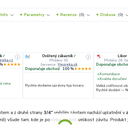
Info
Parametry
Recenze
0
Diskuse
0
k
✓
Ověřený zákazník
✓
Libor
i
i
reka.cz
Přidáno 30.
Přidáno 28. č
července
·
Heureka.sk
 %
★★★★★
Doporučuje obch
Doporučuje obchod
100 %
★★★★★
+
Komunikace
+
Kvalita doručení
á cena
Rychle dodanie,správny typ tovaru.
Velká vstřícnost 
Rychlé dodání — N
item a z druhé strany
3/4"
vnějším závitem nachází uplatnění v
bně) všude tam, kde je potřeba změnit velikost závitu. Produkt