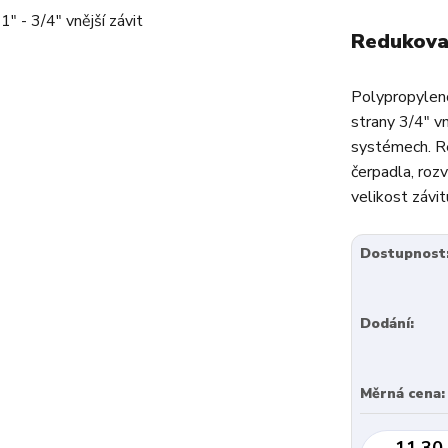
Redukovan
Polypropyleno
strany 3/4" v
systémech. Re
čerpadla, roz
velikost závit
Dostupnost
Dodání:
Měrná cena:
11,30