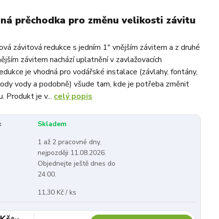
á prěchodka pro změnu velikosti závitu
vá závitová redukce s jedním 1" vnějším závitem a z druhé
nějším závitem nachází uplatnění v zavlažovacích
dukce je vhodná pro vodářské instalace (závlahy, fontány,
vody vody a podobně) všude tam, kde je potřeba změnit
u. Produkt je v...
celý popis
:
Skladem
1 až 2 pracovné dny,
nejpozději 11.08.2026.
Objednejte ještě dnes do
24:00.
11,30 Kč / ks
 Kč