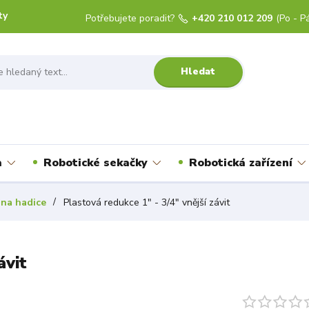
ty
Potřebujete poradit?
+420 210 012 209
(Po - Pá
Hledat
a
Robotické sekačky
Robotická zařízení
 na hadice
Plastová redukce 1" - 3/4" vnější závit
ávit