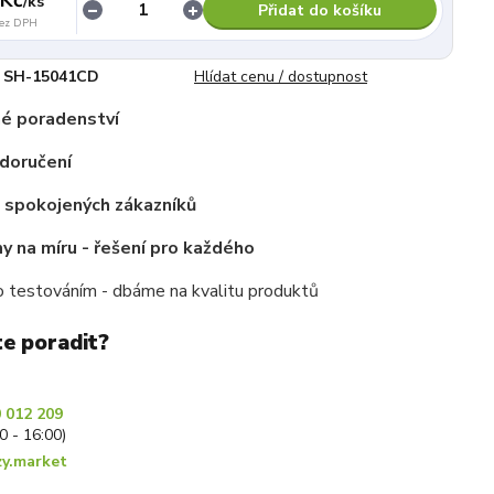
/
ks
Přidat do košíku
ez DPH
SH-15041CD
Hlídat cenu / dostupnost
é poradenství
doručení
c spokojených zákazníků
 na míru - řešení pro každého
 testováním - dbáme na kvalitu produktů
te poradit?
 012 209
30 - 16:00)
y.market