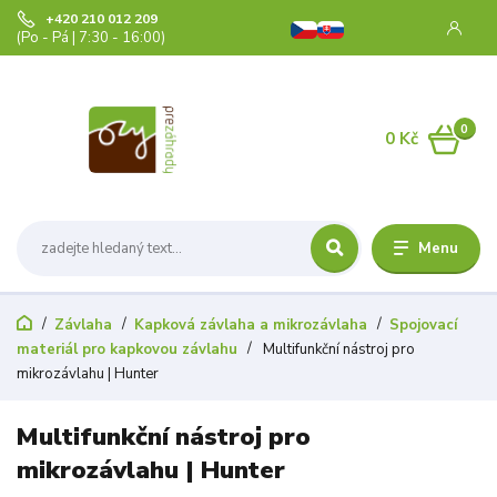
+420 210 012 209
(Po - Pá | 7:30 - 16:00)
0
0 Kč
Menu
Závlaha
Kapková závlaha a mikrozávlaha
Spojovací
materiál pro kapkovou závlahu
Multifunkční nástroj pro
mikrozávlahu | Hunter
Multifunkční nástroj pro
mikrozávlahu | Hunter