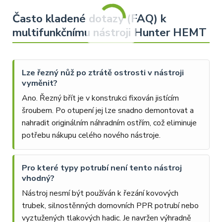
Často kladené dotazy (FAQ) k
multifunkčnímu nástroji Hunter HEMT
Lze řezný nůž po ztrátě ostrosti v nástroji
vyměnit?
Ano. Řezný břít je v konstrukci fixován jistícím
šroubem. Po otupení jej lze snadno demontovat a
nahradit originálním náhradním ostřím, což eliminuje
potřebu nákupu celého nového nástroje.
Pro které typy potrubí není tento nástroj
vhodný?
Nástroj nesmí být používán k řezání kovových
trubek, silnostěnných domovních PPR potrubí nebo
vyztužených tlakových hadic. Je navržen výhradně