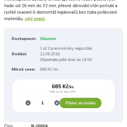
hadic od 16 mm do 32 mm, přesné děrování stěn potrubí a
rychlé osazení či demontáž kapkovačů bez rizika poškození
materiálu.
celý popis
Dostupnost:
Skladem
1 až 2 pracovné dny, nejpozději
Dodání:
12.08.2026.
Objednejte ještě dnes do 24:00.
Měrná cena:
685 Kč / ks
685 Kč
/
ks
566,12 Kč
bez DPH
Přidat do košíku
Číslo
IK-00004