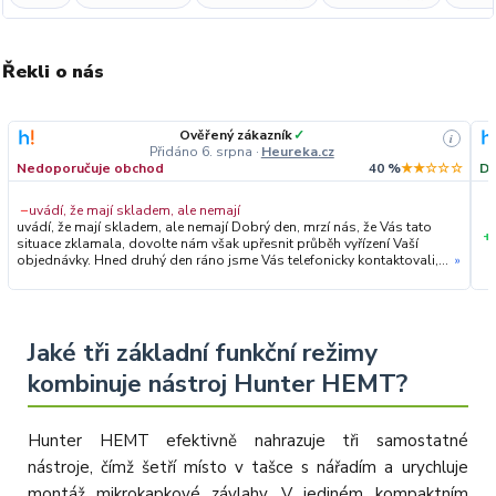
Řekli o nás
Ověřený zákazník
✓
i
Přidáno 6. srpna
·
Heureka.cz
Nedoporučuje obchod
40 %
★★☆☆☆
Do
−
uvádí, že mají skladem, ale nemají
uvádí, že mají skladem, ale nemají Dobrý den, mrzí nás, že Vás tato
+
situace zklamala, dovolte nám však upřesnit průběh vyřízení Vaší
objednávky. Hned druhý den ráno jsme Vás telefonicky kontaktovali,
»
vysvětlili situaci ohledně neočekávaného výpadku zboží a ještě
prověřovali jeho dostupnost přímo u dodavatele. Jelikož zboží
nebylo k dispozici ani u něj, museli jsme objednávku stornovat. O
všem jsme Vás obratem informovali a náležitě se omluvili.
Zakládáme si na férovém a rychlém jednání. O to více nás mrzí, že i
Jaké tři základní funkční režimy
přes naši okamžitou reakci, osobní telefonát a maximální snahu náš
kombinuje nástroj Hunter HEMT?
obchod nedoporučujete. Věříme, že nám v budoucnu dáte příležitost
přesvědčit Vás o kvalitě našich služeb. Tým OZY.market
Hunter HEMT efektivně nahrazuje tři samostatné
nástroje, čímž šetří místo v tašce s nářadím a urychluje
montáž mikrokapkové závlahy. V jediném kompaktním