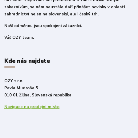
natrvalo. Díky kvalitním produktům a Vám - našim stálým
zákazníkům, se nám neustále daří přinášet novinky v oblasti
zahradnictví nejen na slovenský, ale i český trh.
Naší odměnou jsou spokojeni zákazníci.
Váš OZY team.
Kde nás najdete
OZY s.r.o.
Pavla Mudroňa 5
010 01 Žilina, Slovenská republika
Navigace na prodejní místo