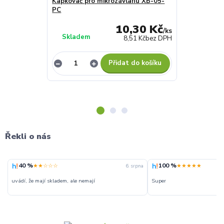
Kapkovač pro mikrozávlahu XB-05-
Kapkovač pr
PC
PC
10,30 Kč
/
ks
Skladem
Skladem
8,51 Kč
bez DPH
Přidat do košíku
Řekli o nás
40 %
100 %
★★☆☆☆
★★★★★
6. srpna
uvádí, že mají skladem, ale nemají
Super