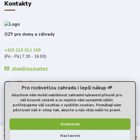
Kontakty
OZY pro domy a záhrady
+420 210 012 209
(Po - Pá | 7:30 - 16:00)
shop@ozy.market
Pro rozkvetlou zahradu i lepší nákup 🌱
Abychom vám mohli nabídnout zahradní vybavení přesně pro
váš kousek zeleně a co nejvíce vám usnadnili výběr,
potřebujeme váš souhlas s využitím cookies. Pomáhají nám
pěstovat náš e-shop tak, abyste u nás vždy našli to pravé.
© 2026 OZY s.r.o.
Souhlasím
40 %
★★☆☆☆
100 %
★★★★★
6. srpna
×
Nastavení
uvádí, že mají skladem, ale nemají
Super