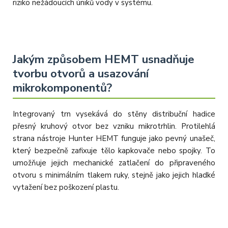
riziko nežádoucích úniků vody v systému.
Jakým způsobem HEMT usnadňuje
tvorbu otvorů a usazování
mikrokomponentů?
Integrovaný trn vysekává do stěny distribuční hadice
přesný kruhový otvor bez vzniku mikrotrhlin. Protilehlá
strana nástroje Hunter HEMT funguje jako pevný unašeč,
který bezpečně zafixuje tělo kapkovače nebo spojky. To
umožňuje jejich mechanické zatlačení do připraveného
otvoru s minimálním tlakem ruky, stejně jako jejich hladké
vytažení bez poškození plastu.