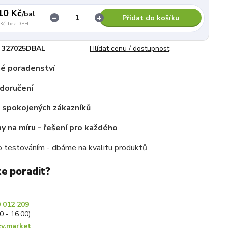
10 Kč
/
bal
Přidat do košíku
 Kč
bez DPH
327025DBAL
Hlídat cenu / dostupnost
é poradenství
doručení
c spokojených zákazníků
 na míru - řešení pro každého
 testováním - dbáme na kvalitu produktů
te poradit?
 012 209
30 - 16:00)
y.market