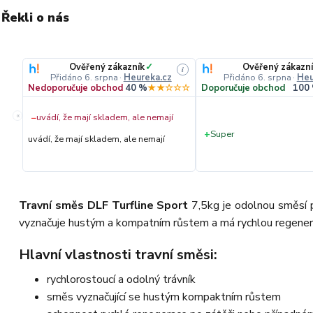
Řekli o nás
Ověřený zákazník
✓
Ověřený zákazní
i
Přidáno 6. srpna
·
Heureka.cz
Přidáno 6. srpna
·
Heu
Nedoporučuje obchod
40 %
★★☆☆☆
Doporučuje obchod
100
«
−
uvádí, že mají skladem, ale nemají
+
Super
uvádí, že mají skladem, ale nemají
Travní směs DLF Turfline Sport
7,5kg je odolnou směsí pr
vyznačuje hustým a kompatním růstem a má rychlou regenera
Hlavní vlastnosti travní směsi:
rychlorostoucí a odolný trávník
směs vyznačující se hustým kompaktním růstem