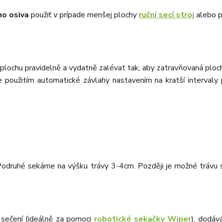
ho osiva
použiť v prípade menšej plochy
ruční secí stroj
alebo p
plochu pravidelně a vydatně zalévat tak, aby zatravňovaná ploch
použitím automatické závlahy nastavením na kratší intervaly 
Podruhé sekáme na výšku trávy 3-4cm. Později je možné trávu se
 sečení (ideálně za pomoci
robotické sekačky Wiper
), dodáv