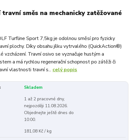
 travní směs na mechanicky zatěžované
LF Turfline Sport 7,5kg je odolnou směsí pro fyzicky
avní plochy. Díky obsahu jílku vytrvalého (QuickAction®)
lé vzcházení. Travní osivo se vyznačuje hustým a
tem a má rychlou regenerační schopnost po zátěži či
vní vlastnosti travní s...
celý popis
:
Skladem
1 až 2 pracovné dny,
nejpozději 11.08.2026.
Objednejte ještě dnes do
10:00.
181,08 Kč / kg