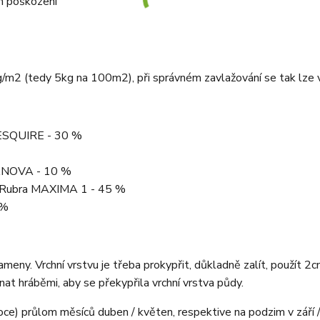
m poškození
 50g/m2 (tedy 5kg na 100m2), při správném zavlažování se tak lze
 ESQUIRE - 30 %
ANOVA - 10 %
 Rubra MAXIMA 1 - 45 %
 %
kameny. Vrchní vrstvu je třeba prokypřit, důkladně zalít, použít 
at hráběmi, aby se překypřila vrchní vrstva půdy.
ce) průlom měsíců duben / květen, respektive na podzim v září / 