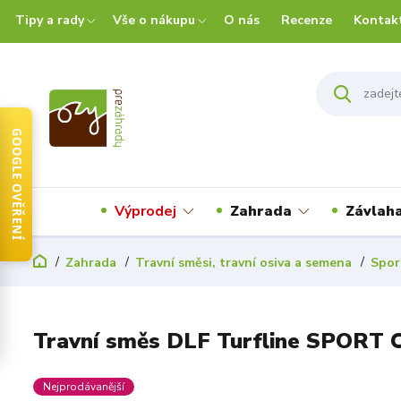
Tipy a rady
Vše o nákupu
O nás
Recenze
Kontak
GOOGLE OVĚŘENÍ
Výprodej
Zahrada
Závlah
Zahrada
Travní směsi, travní osiva a semena
Spor
Travní směs DLF Turfline SPORT C
Nejprodávanější