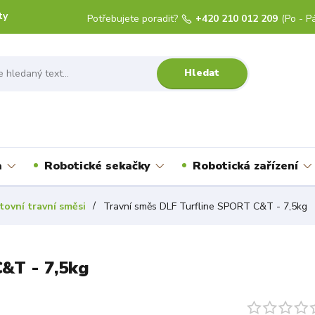
ty
Potřebujete poradit?
+420 210 012 209
(Po - Pá
Hledat
a
Robotické sekačky
Robotická zařízení
tovní travní směsi
Travní směs DLF Turfline SPORT C&T - 7,5kg
&T - 7,5kg