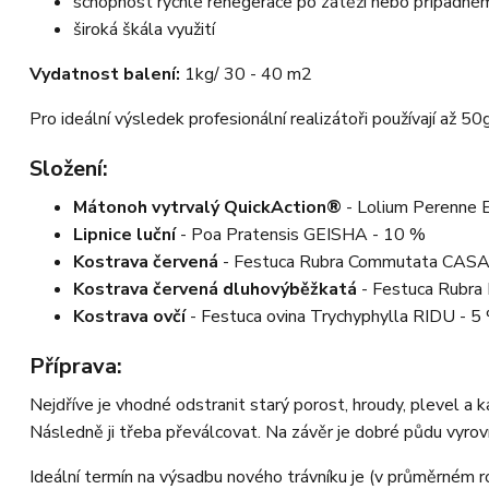
schopnost rychlé renegerace po zátěži nebo případné
široká škála využití
Vydatnost balení:
1kg/ 30 - 40 m2
Pro ideální výsledek profesionální realizátoři používají až
Složení:
Mátonoh vytrvalý QuickAction®
- Lolium Perenne
Lipnice luční
- Poa Pratensis GEISHA - 10 %
Kostrava červená
- Festuca Rubra Commutata CAS
Kostrava červená dluhovýběžkatá
- Festuca Rubra
Kostrava ovčí
- Festuca ovina Trychyphylla RIDU - 5
Příprava:
Nejdříve je vhodné odstranit starý porost, hroudy, plevel a 
Následně ji třeba převálcovat. Na závěr je dobré půdu vyrovn
Ideální termín na výsadbu nového trávníku je (v průměrném ro