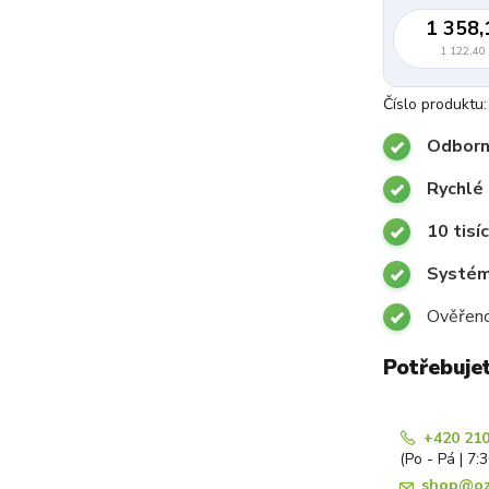
1 358,
1 122,40
Číslo produktu:
Odborn
Rychlé 
10 tisí
Systémy
Ověřeno
Potřebuje
+420 210
(Po - Pá | 7:
shop@oz