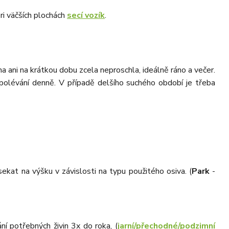
ri väčších plochách
secí vozík
.
a ani na krátkou dobu zcela neproschla, ideálně ráno a večer.
polévání denně. V případě delšího suchého období je třeba
kat na výšku v závislosti na typu použitého osiva. (
Park
-
ání potřebných živin 3x do roka, (
jarní/přechodné/podzimní