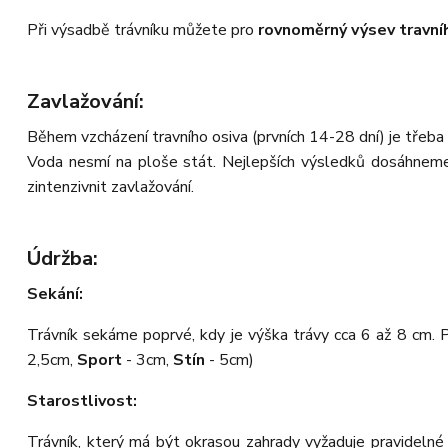
Při výsadbě trávníku můžete pro
rovnoměrný výsev travní
Zavlažování
:
Během vzcházení travního osiva (prvních 14-28 dní) je třeba 
Voda nesmí na ploše stát. Nejlepších výsledků dosáhneme 
zintenzivnit zavlažování.
Údržba
:
Sekání:
Trávník sekáme poprvé, kdy je výška trávy cca 6 až 8 cm. 
2,5cm,
Sport
- 3cm,
Stín
- 5cm)
Starostlivost:
Trávník, který má být okrasou zahrady vyžaduje pravidelné