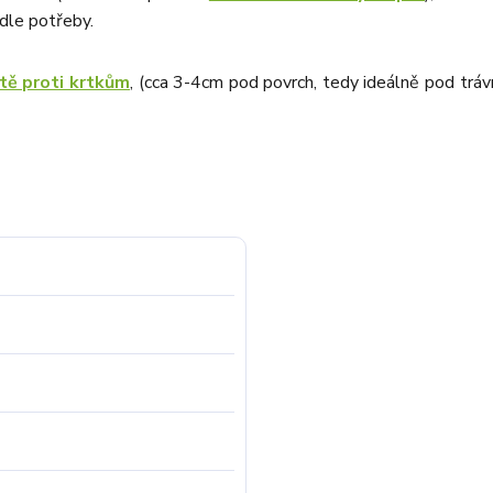
odle potřeby.
ítě proti krtkům
, (cca 3-4cm pod povrch, tedy ideálně pod trávn