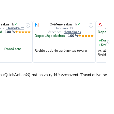
 zákazník
✓
Ověřený zákazník
✓
i
i
pna
·
Heureka.cz
Přidáno 30.
Přidá
července
·
Heureka.sk
od
100 %
★★★★★
Doporučuj
Doporučuje obchod
100 %
★★★★★
+
Komunik
»
+
Kvalita 
+
Dobrá cena
Rychle dodanie,správny typ tovaru.
Velká vstř
Rychlé dod
ho (QuickAction®) má osivo rychlé vzcházení. Travní osivo se