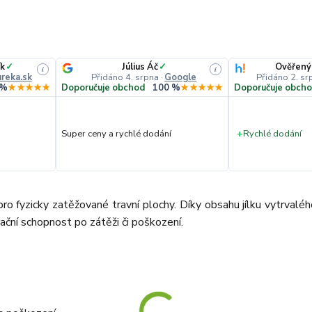
k
✓
Július Áč
✓
Ověřený
i
i
reka.sk
Přidáno 4. srpna
·
Google
Přidáno 2. sr
 %
★★★★★
Doporučuje obchod
100 %
★★★★★
Doporučuje obch
Super ceny a rychlé dodání
+
Rychlé dodání
o fyzicky zatěžované travní plochy. Díky obsahu jílku vytrvalé
ční schopnost po zátěži či poškození.