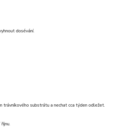
 vyhnout dosévání.
2cm trávníkového substrátu a nechat cca týden odležet.
říjnu.