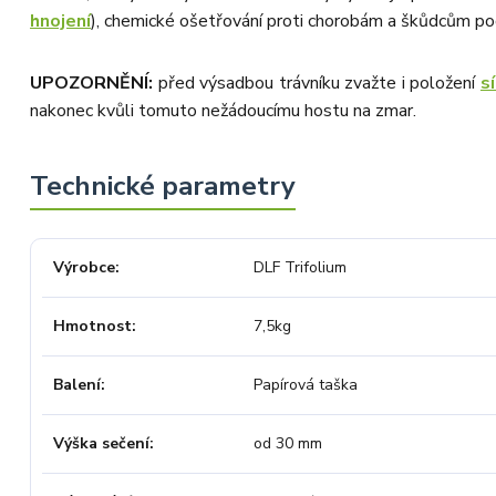
hnojení
), chemické ošetřování proti chorobám a škůdcům p
UPOZORNĚNÍ:
před výsadbou trávníku zvažte i položení
s
nakonec kvůli tomuto nežádoucímu hostu na zmar.
Výrobce
DLF Trifolium
Hmotnost
7,5kg
Balení
Papírová taška
Výška sečení
od 30 mm