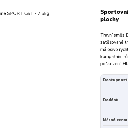
Sportovní
plochy
Travní směs D
zatěžované tr
má osivo rych
kompatním růs
poškození. Hla
Dostupnost
Dodání:
Měrná cena: