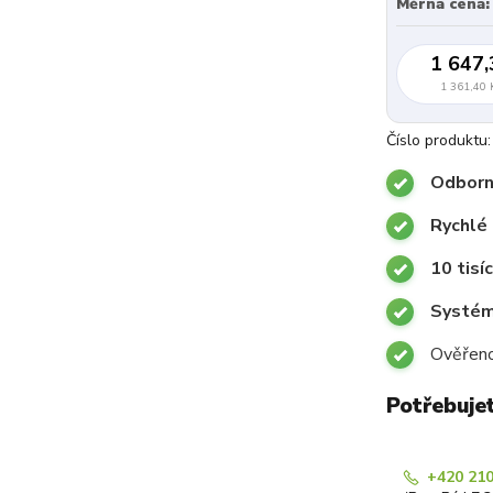
Měrná cena:
1 647,
1 361,40 
Číslo produktu:
Odborn
Rychlé 
10 tisí
Systémy
Ověřeno
Potřebuje
+420 210