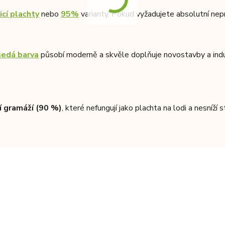
icí plachty
nebo
95%
varianty. Pokud vyžadujete absolutní ne
šedá barva
působí moderně a skvěle doplňuje novostavby a indus
ší gramáží (90 %)
, které nefungují jako plachta na lodi a nesníží