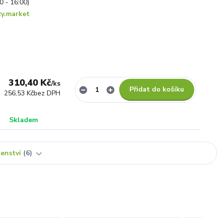
30 - 16:00)
y.market
310,40 Kč
/
ks
Přidat do košíku
256,53 Kč
bez DPH
Skladem
šenství
6