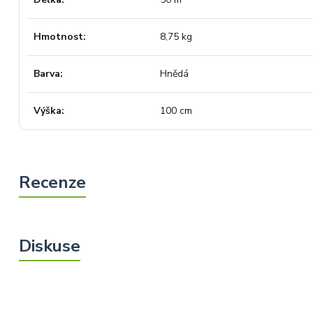
Hmotnost
8,75 kg
Barva
Hnědá
Výška
100 cm