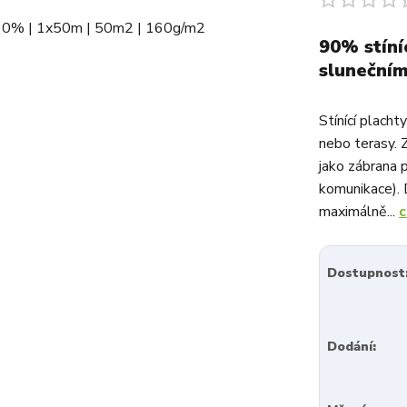
90% stíníc
sluneční
Stínící plach
nebo terasy. Z
jako zábrana p
komunikace). 
maximálně...
c
Dostupnost
Dodání: