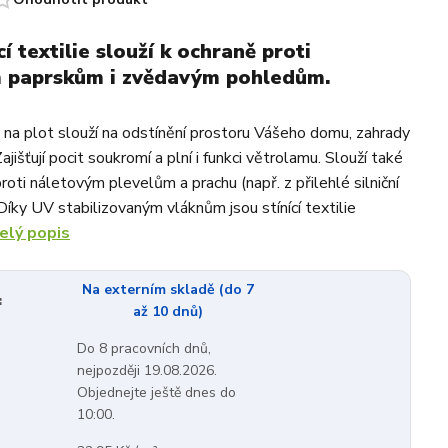
í textilie slouží k ochraně proti
m paprskům i zvědavým pohledům.
ty na plot slouží na odstínění prostoru Vášeho domu, zahrady
ajišťují pocit soukromí a plní i funkci větrolamu. Slouží také
roti náletovým plevelům a prachu (např. z přilehlé silniční
Díky UV stabilizovaným vláknům jsou stínící textilie
elý popis
Na externím skladě (do 7
:
až 10 dnů)
Do 8 pracovních dnů,
nejpozději 19.08.2026.
Objednejte ještě dnes do
10:00.