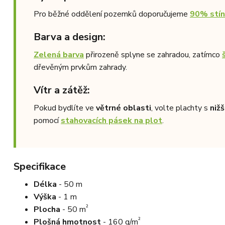
Pro běžné oddělení pozemků doporučujeme
90% stín
Barva a design:
Zelená barva
přirozeně splyne se zahradou, zatímco
dřevěným prvkům zahrady.
Vítr a zátěž:
Pokud bydlíte ve
větrné oblasti
, volte plachty s
niž
pomocí
stahovacích pásek na plot
.
Specifikace
Délka
- 50 m
Výška
- 1 m
²
Plocha
- 50 m
²
Plošná hmotnost
- 160 g/m