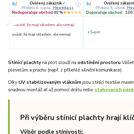
Ověřený zákazník
✓
Ověřený zákazní
i
Přidáno 6. srpna
·
Heureka.cz
Přidáno 6. srpna
·
Heu
Nedoporučuje obchod
40 %
★★☆☆☆
Doporučuje obchod
100
«
−
uvádí, že mají skladem, ale nemají
+
Super
uvádí, že mají skladem, ale nemají
Stínící plachty
na plot slouží na
odstínění prostoru
Vášeho
plevelům a prachu (např. z přilehlé silniční komunikace).
Díky
UV stabilizovaným vláknům
jsou stínící textilie max
snadnou montáž ať už pomocí drátu nebo
stahovacích pás
Při výběru stínicí plachty hrají kl
Výběr podle stínivosti: