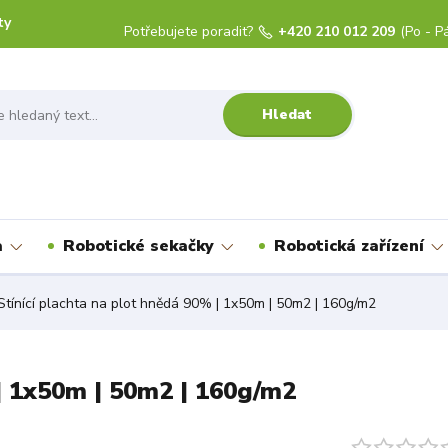
ty
Potřebujete poradit?
+420 210 012 209
(Po - Pá
Hledat
a
Robotické sekačky
Robotická zařízení
tínící plachta na plot hnědá 90% | 1x50m | 50m2 | 160g/m2
 | 1x50m | 50m2 | 160g/m2