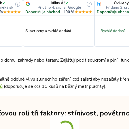
k
✓
Július Áč
✓
Ověřený
i
i
reka.sk
Přidáno 4. srpna
·
Google
Přidáno 2. sr
 %
★★★★★
Doporučuje obchod
100 %
★★★★★
Doporučuje obch
Super ceny a rychlé dodání
+
Rychlé dodání
 domu, zahrady nebo terasy. Zajišťují pocit soukromí a plní i fun
imálně odolné vlivu slunečního záření, což zajistí aby nezačaly kř
ků
(doporučuje se cca 10 kusů na běžný metr plachty).
íčovou roli tři faktory: stínivost, povět