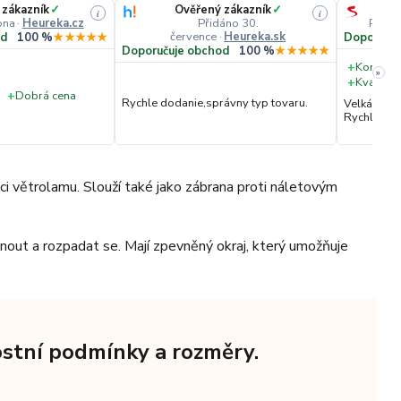
 zákazník
✓
Ověřený zákazník
✓
i
i
pna
·
Heureka.cz
Přidáno 30.
Přidá
července
·
Heureka.sk
od
100 %
★★★★★
Doporučuj
Doporučuje obchod
100 %
★★★★★
+
Komunik
»
+
Kvalita 
+
Dobrá cena
Rychle dodanie,správny typ tovaru.
Velká vstř
Rychlé dod
kci větrolamu. Slouží také jako zábrana proti náletovým
ehnout a rozpadat se. Mají zpevněný okraj, který umožňuje
rnostní podmínky a rozměry.