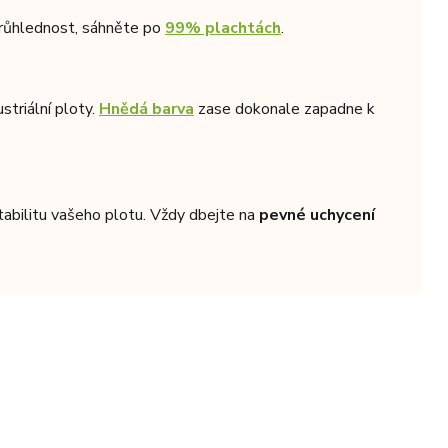
průhlednost, sáhněte po
99% plachtách
.
triální ploty.
Hnědá barva
zase dokonale zapadne k
 stabilitu vašeho plotu. Vždy dbejte na
pevné uchycení