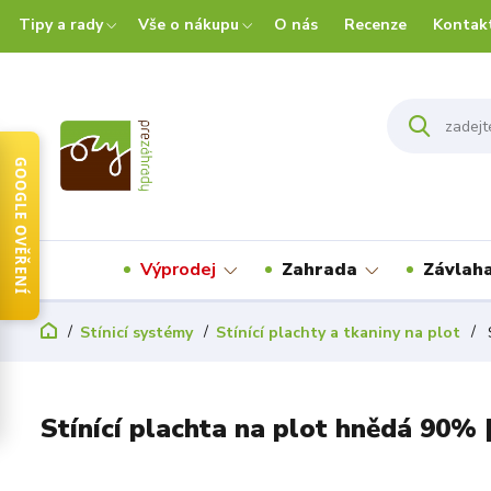
Tipy a rady
Vše o nákupu
O nás
Recenze
Kontak
GOOGLE OVĚŘENÍ
Výprodej
Zahrada
Závlah
Stínicí systémy
Stínící plachty a tkaniny na plot
S
Stínící plachta na plot hnědá 90%