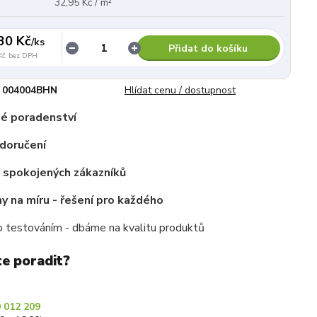
32,95 Kč / m²
30 Kč
/
ks
Přidat do košíku
Kč
bez DPH
004004BHN
Hlídat cenu / dostupnost
é poradenství
doručení
c spokojených zákazníků
 na míru - řešení pro každého
 testováním - dbáme na kvalitu produktů
te poradit?
 012 209