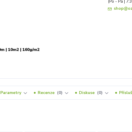
(Po - Pá | 7:
shop@oz
0m | 10m2 | 160g/m2
Parametry
Recenze
0
Diskuse
0
Příslu