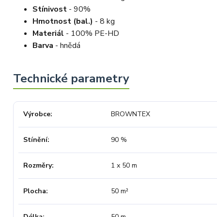
Stínivost
- 90%
Hmotnost (bal.)
- 8 kg
Materiál
- 100% PE-HD
Barva
- hnědá
Výrobce
BROWNTEX
Stínění
90 %
Rozměry
1 x 50 m
Plocha
50 m²
Délka
50 m