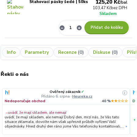
125,20 Kč
Stahovací pásky šedé | 50ks
/
bal
103,47 Kč
bez DPH
Skladem
Přidat do košíku
Info
Parametry
Recenze
0
Diskuse
0
Přís
Řekli o nás
Ověřený zákazník
✓
i
Přidáno 6. srpna
·
Heureka.cz
Nedoporučuje obchod
40 %
★★☆☆☆
Do
−
uvádí, že mají skladem, ale nemají
uvádí, že mají skladem, ale nemají Dobrý den, mrzí nás, že Vás tato
+
situace zklamala, dovolte nám však upřesnit průběh vyřízení Vaší
objednávky. Hned druhý den ráno jsme Vás telefonicky kontaktovali,
»
vysvětlili situaci ohledně neočekávaného výpadku zboží a ještě
prověřovali jeho dostupnost přímo u dodavatele. Jelikož zboží