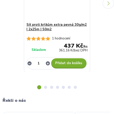
Síť proti krtkům extra pevná 30g/m2
Stínící plac
| 2x25m | 50m2
1x50m | 50m
1 hodnocení
437 Kč
/
ks
Skladem
Skladem
361,16 Kč
bez DPH
Přidat do košíku
Řekli o nás