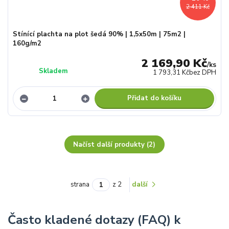
2 411 Kč
Stínící plachta na plot šedá 90% | 1,5x50m | 75m2 |
160g/m2
2 169,90 Kč
/
ks
Skladem
1 793,31 Kč
bez DPH
Přidat do košíku
Načíst další produkty (2)
strana
z 2
další
Často kladené dotazy (FAQ) k