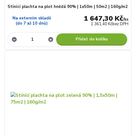
Stínící plachta na plot hnědá 90% | 1x50m | 50m2 | 160g/m2
1 647,30 Kč
Na externím skladě
/
ks
(do 7 až 10 dnů)
1 361,40 Kč
bez DPH
Přidat do košíku