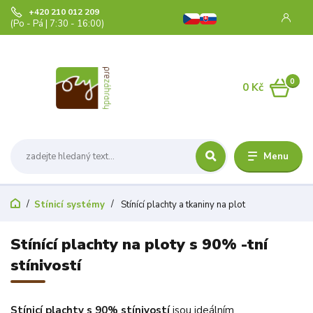
+420 210 012 209
(Po - Pá | 7:30 - 16:00)
0
0 Kč
Menu
Stínicí systémy
Stínící plachty a tkaniny na plot
Stínící plachty na ploty s 90% -tní
stínivostí
Stínicí plachty s 90% stínivostí
jsou ideálním