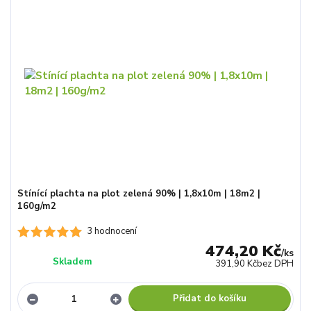
Stínící plachta na plot zelená 90% | 1,8x10m | 18m2 |
160g/m2
3 hodnocení
474,20 Kč
/
ks
Skladem
391,90 Kč
bez DPH
Přidat do košíku