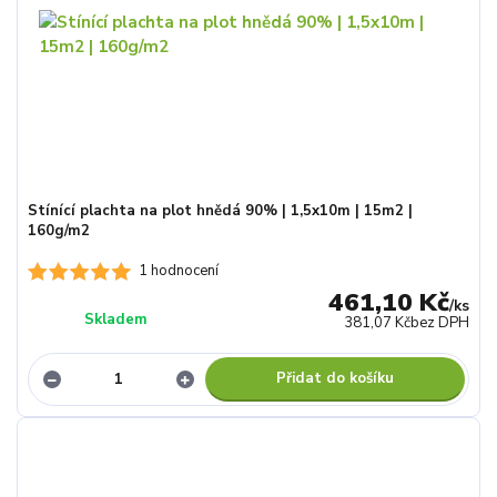
Stínící plachta na plot hnědá 90% | 1,5x10m | 15m2 |
160g/m2
1 hodnocení
461,10 Kč
/
ks
Skladem
381,07 Kč
bez DPH
Přidat do košíku