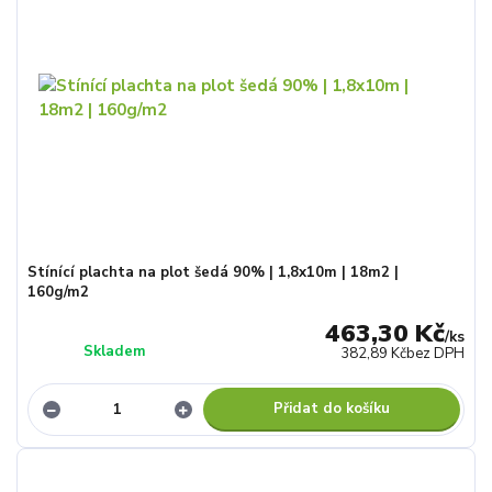
Stínící plachta na plot šedá 90% | 1,8x10m | 18m2 |
160g/m2
463,30 Kč
/
ks
Skladem
382,89 Kč
bez DPH
Přidat do košíku