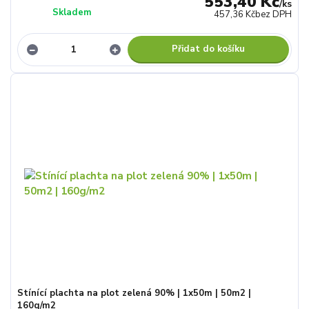
553,40 Kč
/
ks
Skladem
457,36 Kč
bez DPH
Přidat do košíku
Stínící plachta na plot zelená 90% | 1x50m | 50m2 |
160g/m2