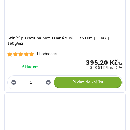
Stínící plachta na plot zelená 90% | 1,5x10m | 15m2 |
160g/m2
1 hodnocení
395,20 Kč
/
ks
Skladem
326,61 Kč
bez DPH
Přidat do košíku