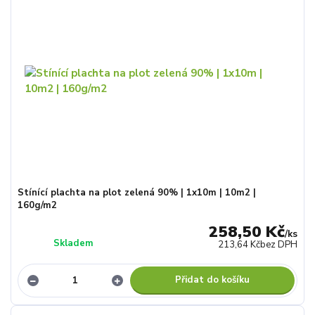
Stínící plachta na plot zelená 90% | 1x10m | 10m2 |
160g/m2
258,50 Kč
/
ks
Skladem
213,64 Kč
bez DPH
Přidat do košíku