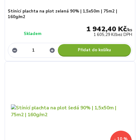
Stínící plachta na plot zelená 90% | 1,5x50m | 75m2 |
160g/m2
1 942,40 Kč
/
ks
Skladem
1 605,29 Kč
bez DPH
Přidat do košíku
- 10 %