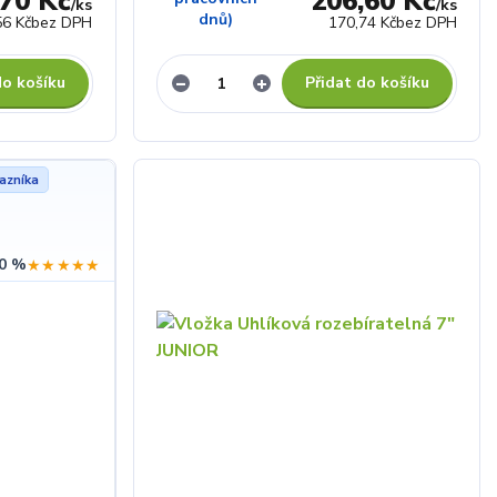
,70 Kč
206,60 Kč
/
ks
/
ks
dnů)
56 Kč
bez DPH
170,74 Kč
bez DPH
do košíku
Přidat do košíku
azníka
0 %
★★★★★