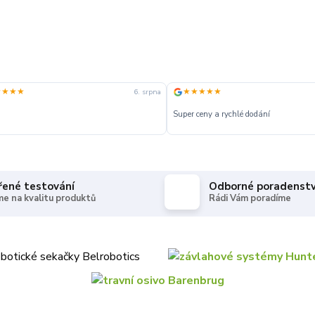
★★★★
★★★★★
6. srpna
Super ceny a rychlé dodání
řené testování
Odborné poradenstv
e na kvalitu produktů
Rádi Vám poradíme