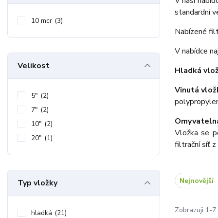
V naší nabíd
standardní v
10 mcr
(3)
Nabízené filt
V nabídce n
Velikost
Hladká vlo
Vinutá vlož
5"
(2)
polypropylen
7"
(2)
Omyvatelná
10"
(2)
Vložka se p
20"
(1)
filtrační síť 
Nejnovější
Typ vložky
Zobrazuji 1-7 
hladká
(21)