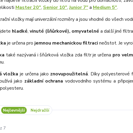
ce najdete filtrační vložky do filtrů na vodu pro domácnosti, záv
elikosti
Master 20"
,
Senior 10"
,
Junior 7"
a
Medium 5"
.
rační vložky mají univerzální rozměry a jsou vhodné do všech vodní
ajdete
hladké
,
vinuté (šňůrkové),
omyvatelné
a další jiné filt
žka
je určena pro
jemnou mechanickou filtraci
nečistot. Je vyr
ka
také nazývaná i šňůrková vložka zda filtr je určena
pro velm
u.
 vložka
je určena jako
znovupoužitelná
. Díky polyesterové f
oužívá jako
základní ochrana
vodovodního systému a připojen
z polyesteru.
Nejlevnější
Nejdražší
z 7