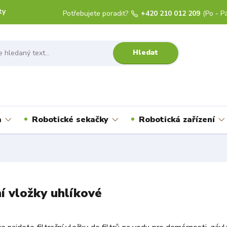
ty
Potřebujete poradit?
+420 210 012 209
(Po - Pá
Hledat
a
Robotické sekačky
Robotická zařízení
ní vložky uhlíkové