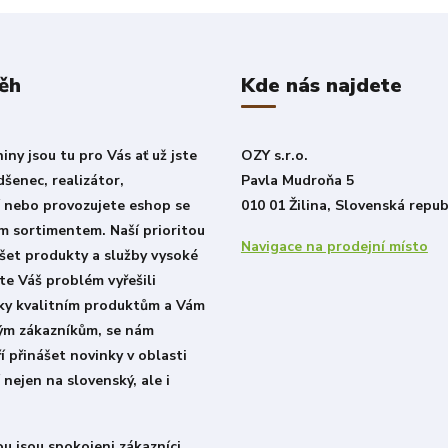
ěh
Kde nás najdete
ny jsou tu pro Vás ať už jste
OZY s.r.o.
šenec, realizátor,
Pavla Mudroňa 5
í nebo provozujete eshop se
010 01 Žilina, Slovenská repub
m sortimentem. Naší prioritou
Navigace na prodejní místo
šet produkty a služby vysoké
ste Váš problém vyřešili
íky kvalitním produktům a Vám
lým zákazníkům, se nám
í přinášet novinky v oblasti
 nejen na slovenský, ale i
u jsou spokojeni zákazníci.