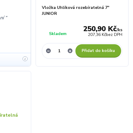
Vložka Uhlíková rozebíratelná 7"
JUNIOR
ení
250,90 Kč
/
ks
Skladem
207,36 Kč
bez DPH
Přidat do košíku
i