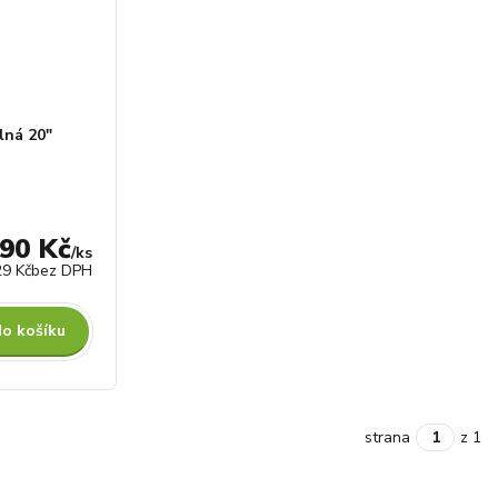
lná 20"
,90 Kč
/
ks
29 Kč
bez DPH
do košíku
strana
z 1