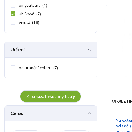
omyvatelná
(4)
uhlíková
(7)
vinutá
(18)
Určení
odstranění chlóru
(7)
smazat všechny filtry
Vložka U
Cena:
Na exte
skladě (
pracov