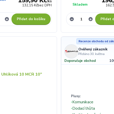
159,90 Kč
196
/
ks
)
Skladem
132,15 Kč
bez DPH
162,
Přidat do košíku
Přidat 
Recenze obchodu od zák
Ověřený zákazník
Přidáno 30. května
10
Doporučuje obchod
Plusy:
Komunikace
+
Dodací lhůta
+