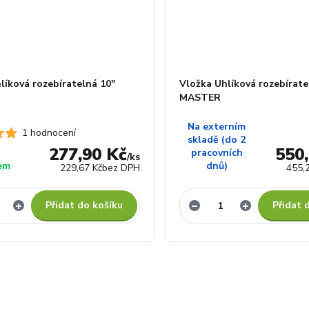
líková rozebíratelná 10"
Vložka Uhlíková rozebírate
MASTER
Na externím
1 hodnocení
skladě (do 2
277,90 Kč
550
pracovních
/
ks
em
dnů)
229,67 Kč
bez DPH
455,
Přidat do košíku
Přidat 