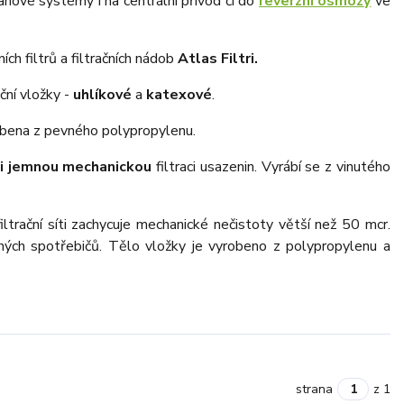
lahové systémy i na centrální přívod či do
reverzní osmózy
ve
ch filtrů a filtračních nádob
Atlas Filtri.
rační vložky -
uhlíkové
a
katexové
.
obena z pevného polypropylenu.
i jemnou mechanickou
filtraci usazenin. Vyrábí se z vinutého
iltrační síti zachycuje mechanické nečistoty větší než 50 mcr.
ých spotřebičů. Tělo vložky je vyrobeno z polypropylenu a
strana
z 1