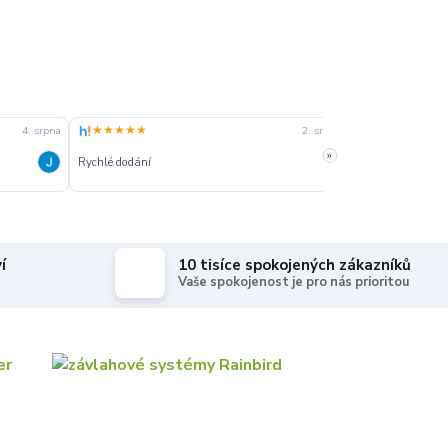
★★★★★
★★★★★
4. srpna
2. srpna
»
Rychlé dodání
Rychle dodanie,s
í
10 tisíce spokojených zákazníků
Vaše spokojenost je pro nás prioritou