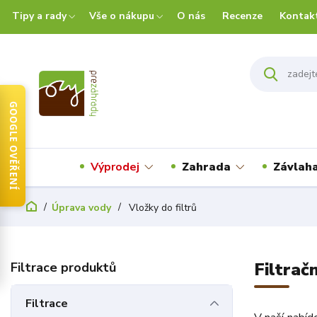
Tipy a rady
Vše o nákupu
O nás
Recenze
Kontak
GOOGLE OVĚŘENÍ
Výprodej
Zahrada
Závlah
Úprava vody
Vložky do filtrů
Filtrač
Filtrace