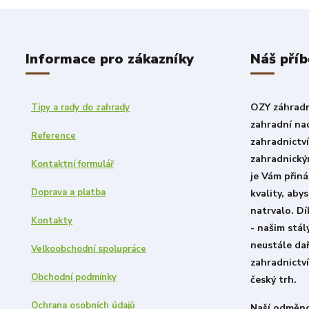
Informace pro zákazníky
Náš příb
OZY záhradni
Tipy a rady do zahrady
zahradní nad
Reference
zahradnictv
zahradnický
Kontaktní formulář
je Vám přiná
Doprava a platba
kvality, aby
natrvalo. D
Kontakty
- našim stá
neustále dař
Velkoobchodní spolupráce
zahradnictví
Obchodní podmínky
český trh.
Ochrana osobních údajů
Naší odměno