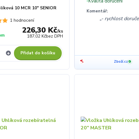
Kvalita doručení
+
líková 10 MCR 10" SENIOR
Komentář:
- rychlost doruč
1 hodnocení
226,30 Kč
/
ks
em
187,02 Kč
bez DPH
Přidat do košíku
Zboží.cz
✓