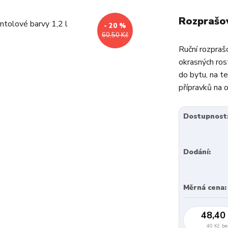
Rozprašov
- 20 %
60,50 Kč
Ruční rozpraš
okrasných rost
do bytu, na te
přípravků na o
Dostupnost
Dodání:
Měrná cena:
48,40
40 Kč
be