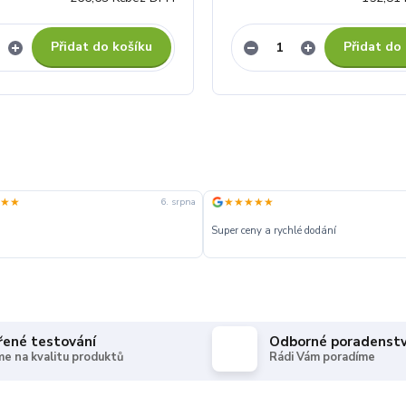
Přidat do košíku
Přidat do
★★
★★★★★
6. srpna
Super ceny a rychlé dodání
řené testování
Odborné poradenstv
e na kvalitu produktů
Rádi Vám poradíme