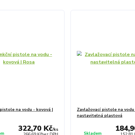
pistole na vodu - kovová |
Zavlažovací pistole na vodu
nastavitelná plastová
322,70 Kč
184,9
/
ks
em
Skladem
266,69 Kč
bez DPH
152,81 