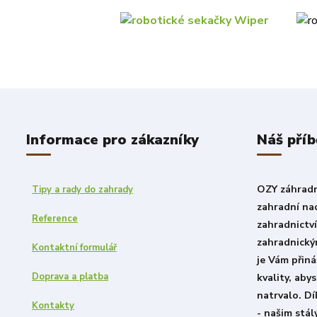
Informace pro zákazníky
Náš příb
OZY záhradni
Tipy a rady do zahrady
zahradní nad
Reference
zahradnictv
zahradnický
Kontaktní formulář
je Vám přiná
Doprava a platba
kvality, aby
natrvalo. D
Kontakty
- našim stá