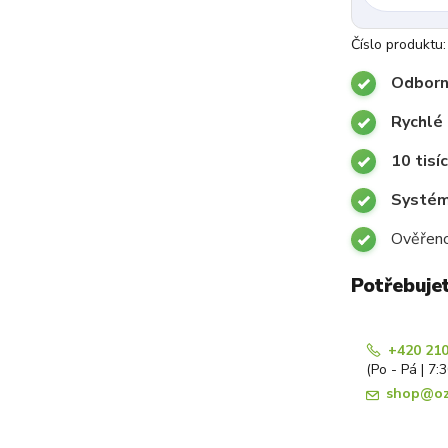
Číslo produktu:
Odborn
Rychlé 
10 tisí
Systémy
Ověřeno
Potřebuje
+420 210
(Po - Pá | 7:
shop@oz