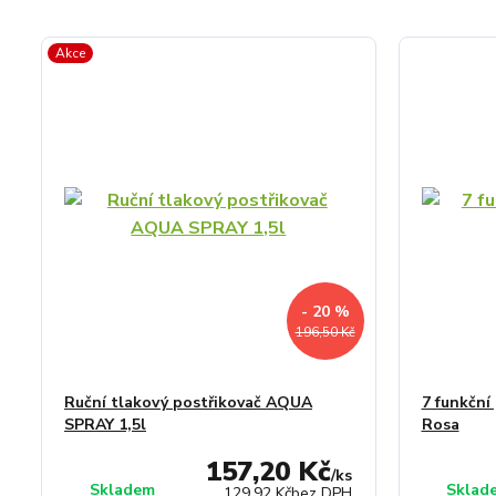
Akce
- 20 %
196,50 Kč
Ruční tlakový postřikovač AQUA
7 funkční 
SPRAY 1,5l
Rosa
157,20 Kč
/
ks
Skladem
Sklad
129,92 Kč
bez DPH