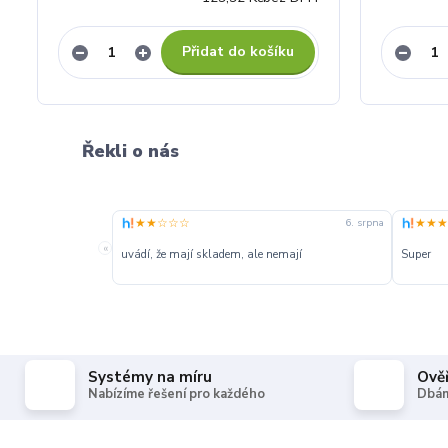
Přidat do košíku
Řekli o nás
★★☆☆☆
★★★
6. srpna
«
uvádí, že mají skladem, ale nemají
Super
Systémy na míru
Ově
Nabízíme řešení pro každého
Dbám