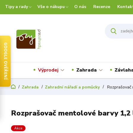
Tipy a rady
Vše o nákupu
O nás
Recenze
Kontak
GOOGLE OVĚŘENÍ
Výprodej
Zahrada
Závlah
Zahrada
Zahradní nářadí a pomůcky
Rozprašovač m
Rozprašovač mentolové barvy 1,2 
Akce