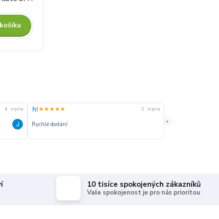
 košíku
★★★★★
★★★★★
4. srpna
2. srpna
»
Rychlé dodání
Rychle dodanie,sprá
í
10 tisíce spokojených zákazníků
Vaše spokojenost je pro nás prioritou