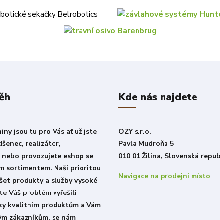
ěh
Kde nás najdete
ny jsou tu pro Vás ať už jste
OZY s.r.o.
šenec, realizátor,
Pavla Mudroňa 5
í nebo provozujete eshop se
010 01 Žilina, Slovenská repub
m sortimentem. Naší prioritou
Navigace na prodejní místo
šet produkty a služby vysoké
ste Váš problém vyřešili
íky kvalitním produktům a Vám
lým zákazníkům, se nám