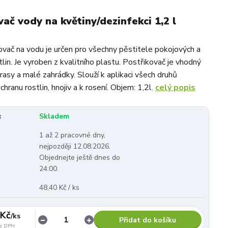
ač vody na květiny/dezinfekci 1,2 l
ovač na vodu je určen pro všechny pěstitele pokojových a
lin. Je vyroben z kvalitního plastu. Postřikovač je vhodný
rasy a malé zahrádky. Slouží k aplikaci všech druhů
chranu rostlin, hnojiv a k rosení. Objem: 1,2l.
celý popis
:
Skladem
1 až 2 pracovné dny,
nejpozději 12.08.2026.
Objednejte ještě dnes do
24:00.
48,40 Kč / ks
 Kč
/
ks
Přidat do košíku
z DPH