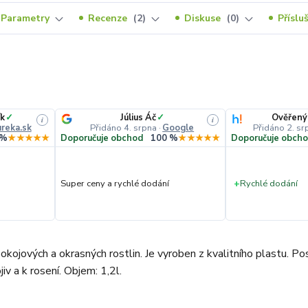
Parametry
Recenze
2
Diskuse
0
Příslu
k
✓
Július Áč
✓
Ověřený
i
i
reka.sk
Přidáno 4. srpna
·
Google
Přidáno 2. sr
 %
★★★★★
Doporučuje obchod
100 %
★★★★★
Doporučuje obch
Super ceny a rychlé dodání
+
Rychlé dodání
okojových a okrasných rostlin. Je vyroben z kvalitního plastu. Po
iv a k rosení. Objem: 1,2l.