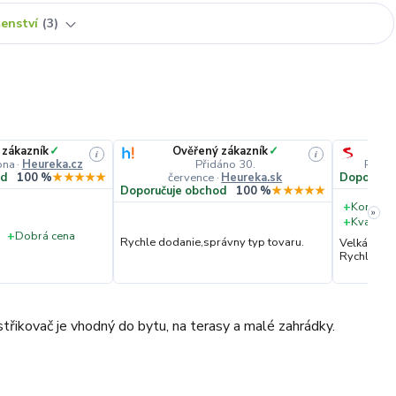
šenství
3
 zákazník
✓
Ověřený zákazník
✓
i
i
pna
·
Heureka.cz
Přidáno 30.
Přidá
července
·
Heureka.sk
od
100 %
★★★★★
Doporučuj
Doporučuje obchod
100 %
★★★★★
+
Komunik
»
+
Kvalita 
+
Dobrá cena
Rychle dodanie,správny typ tovaru.
Velká vstř
Rychlé dod
střikovač je vhodný do bytu, na terasy a malé zahrádky.