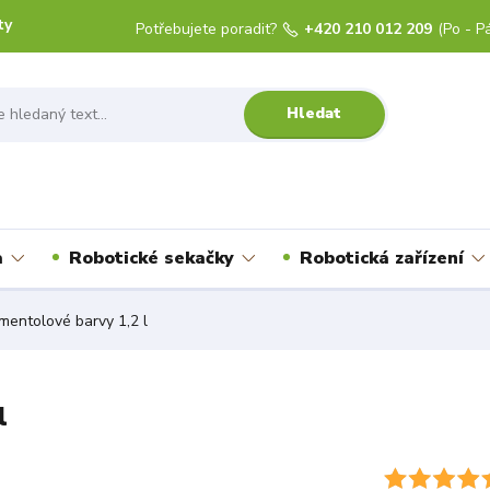
ty
Potřebujete poradit?
+420 210 012 209
(Po - Pá
Hledat
a
Robotické sekačky
Robotická zařízení
entolové barvy 1,2 l
l