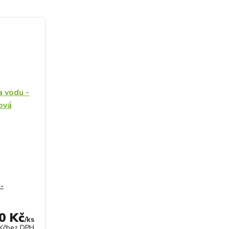
 -
0 Kč
/
ks
Kč
bez DPH