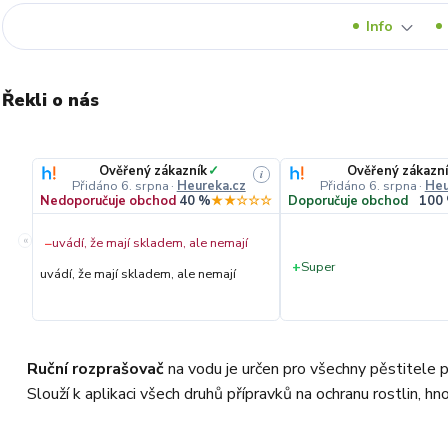
Info
Řekli o nás
Ověřený zákazník
✓
Ověřený zákazní
i
Přidáno 6. srpna
·
Heureka.cz
Přidáno 6. srpna
·
Heu
Nedoporučuje obchod
40 %
★★☆☆☆
Doporučuje obchod
100
«
−
uvádí, že mají skladem, ale nemají
+
Super
uvádí, že mají skladem, ale nemají
Ruční rozprašovač
na vodu je určen pro všechny pěstitele p
Slouží k aplikaci všech druhů přípravků na ochranu rostlin, hnoj