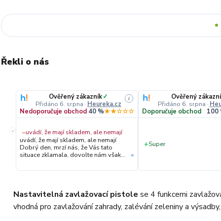
Řekli o nás
Ověřený zákazník
✓
Ověřený zákazní
i
Přidáno 6. srpna
·
Heureka.cz
Přidáno 6. srpna
·
Heu
Nedoporučuje obchod
40 %
★★☆☆☆
Doporučuje obchod
100
«
−
uvádí, že mají skladem, ale nemají
uvádí, že mají skladem, ale nemají
+
Super
Dobrý den, mrzí nás, že Vás tato
situace zklamala, dovolte nám však
»
upřesnit průběh vyřízení Vaší
objednávky. Hned druhý den ráno
jsme Vás telefonicky kontaktovali,
vysvětlili situaci ohledně
neočekávaného výpadku zboží a ještě
Nastavitelná zavlažovací pistole
se 4 funkcemi zavlažován
prověřovali jeho dostupnost přímo u
vhodná pro zavlažování zahrady, zalévání zeleniny a výsadby
dodavatele. Jelikož zboží nebylo k
dispozici ani u něj, museli jsme