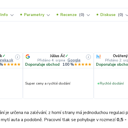
Info
Parametry
Recenze
0
Diskuse
0
k
✓
Július Áč
✓
Ověřený
i
i
reka.sk
Přidáno 4. srpna
·
Google
Přidáno 2. sr
 %
★★★★★
Doporučuje obchod
100 %
★★★★★
Doporučuje obch
Super ceny a rychlé dodání
+
Rychlé dodání
í je určena na zalévání, z horní strany má jednoduchou regulaci p
, mytí auta a podobně. Pracovní tlak se pohybuje v rozmezí
0,5 -