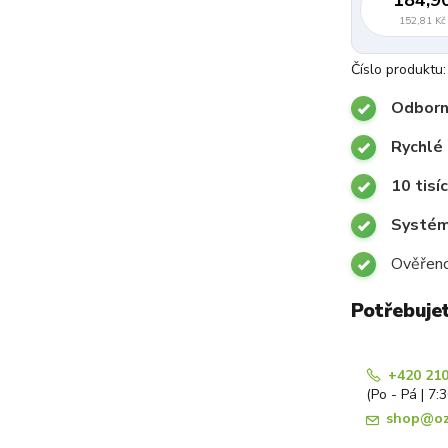
152,81 Kč
Číslo produktu:
Odborn
Rychlé 
10 tisí
Systémy
Ověřeno
Potřebuje
+420 210
(Po - Pá | 7:
shop@oz