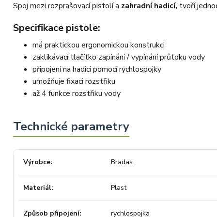
objednávku stornovat. O všem jsme
Spoj mezi rozprašovací pistolí a
zahradní hadicí,
tvoří jedno
Vás obratem informovali a náležitě
se omluvili. Zakládáme si na férovém
a rychlém jednání. O to více nás mrzí,
Specifikace pistole:
že i přes naši okamžitou reakci,
osobní telefonát a maximální snahu
má praktickou ergonomickou konstrukci
náš obchod nedoporučujete. Věříme,
že nám v budoucnu dáte příležitost
zaklikávací tlačítko zapínání / vypínání průtoku vody
přesvědčit Vás o kvalitě našich
služeb. Tým OZY.market
připojení na hadici pomocí rychlospojky
umožňuje fixaci rozstřiku
až 4 funkce rozstřiku vody
Výrobce
Bradas
Materiál
Plast
Způsob připojení
rychlospojka