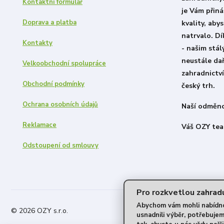
Kontaktní formulář
je Vám přiná
Doprava a platba
kvality, aby
natrvalo. D
Kontakty
- našim stá
neustále dař
Velkoobchodní spolupráce
zahradnictví
Obchodní podmínky
český trh.
Ochrana osobních údajů
Naší odměno
Reklamace
Váš OZY tea
Odstoupení od smlouvy
Pro rozkvetlou zahradu
Abychom vám mohli nabídnou
© 2026 OZY s.r.o.
usnadnili výběr, potřebuje