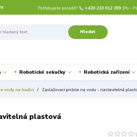
ty
Potřebujete poradit?
+420 210 012 209
(Po - Pá
Hledat
a
Robotické sekačky
Robotická zařízení
e vody na hadici
Zavlažovací pistole na vodu - nastavitelná plast
avitelná plastová