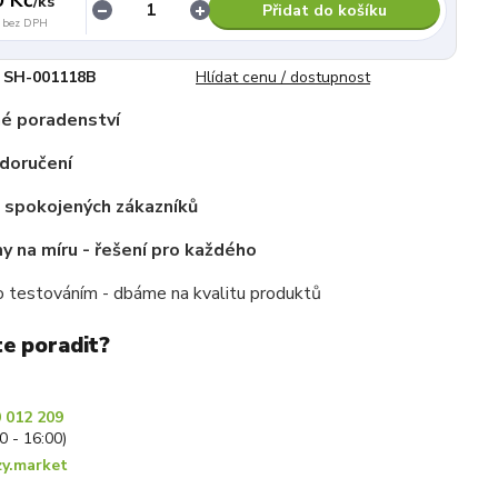
/
ks
Přidat do košíku
bez DPH
SH-001118B
Hlídat cenu / dostupnost
é poradenství
doručení
c spokojených zákazníků
 na míru - řešení pro každého
 testováním - dbáme na kvalitu produktů
te poradit?
 012 209
30 - 16:00)
y.market