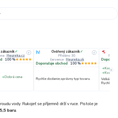
 zákazník
✓
Ověřený zákazník
✓
i
i
pna
·
Heureka.cz
Přidáno 30.
Přidá
července
·
Heureka.sk
od
100 %
★★★★★
Doporučuj
Doporučuje obchod
100 %
★★★★★
+
Komunik
»
+
Kvalita 
+
Dobrá cena
Rychle dodanie,správny typ tovaru.
Velká vstř
Rychlé dod
roudu vody. Rukojeť se příjemně drží v ruce. Pistole je
 5,5 baru
.