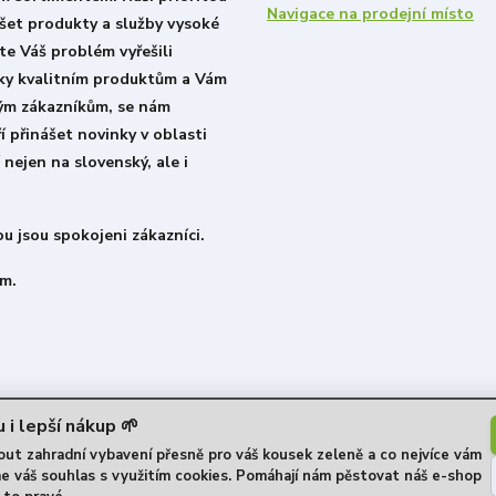
Navigace na prodejní místo
šet produkty a služby vysoké
ste Váš problém vyřešili
íky kvalitním produktům a Vám
lým zákazníkům, se nám
í přinášet novinky v oblasti
 nejen na slovenský, ale i
u jsou spokojeni zákazníci.
m.
 i lepší nákup 🌱
t zahradní vybavení přesně pro váš kousek zeleně a co nejvíce vám
me váš souhlas s využitím cookies. Pomáhají nám pěstovat náš e-shop