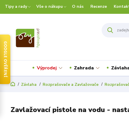
Tipy a rady
Vše o nákupu
O nás
Recenze
Kontak
GOOGLE OVĚŘENÍ
Výprodej
Zahrada
Závlah
Závlaha
Rozprašovače a Zavlažovače
Rozprašovač
Zavlažovací pistole na vodu - nast