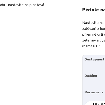
Pistole n
Nastavitelná 
zalévání, z h
příjemně drží 
zeleniny a vý
rozmezí 0,5 ..
Dostupnost
Dodání:
Měrná cena:
184,9