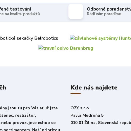
řené testování
Odborné poradenstv
e na kvalitu produktů
Rádi Vám poradíme
ěh
Kde nás najdete
ny jsou tu pro Vás ať už jste
OZY s.r.o.
šenec, realizátor,
Pavla Mudroňa 5
í nebo provozujete eshop se
010 01 Žilina, Slovenská repub
m sortimentem. Naší prioritou