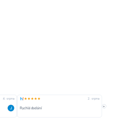
★★★★★
★★★★★
4. srpna
2. srpna
»
Rychlé dodání
Rychle dodanie,sprá