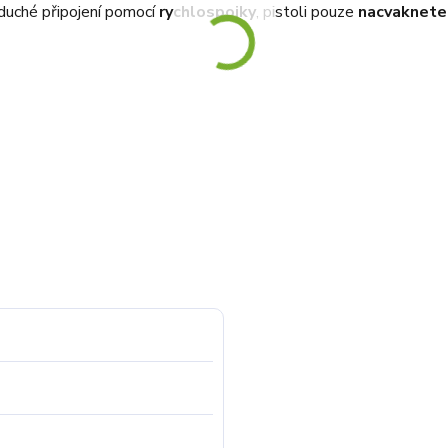
duché připojení pomocí
rychlospojky
, pistoli pouze
nacvaknet