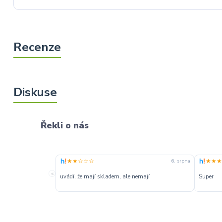
Řekli o nás
★★☆☆☆
★★★
6. srpna
«
uvádí, že mají skladem, ale nemají
Super