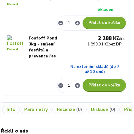
Skladem
Přidat do košíku
2 288 Kč
Fosfoff Pond
/
ks
3kg - snížení
1 890,91 Kč
bez DPH
fosfátů a
prevence řas
Na externím skladě (do 7
až 10 dnů)
Přidat do košíku
Info
Parametry
Recenze
0
Diskuse
0
Přís
Řekli o nás