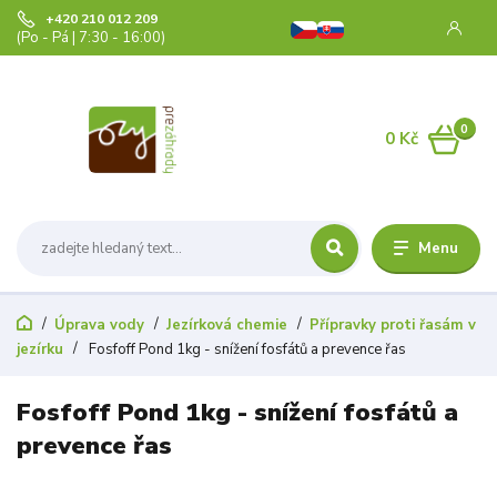
+420 210 012 209
(Po - Pá | 7:30 - 16:00)
0
0 Kč
Menu
Úprava vody
Jezírková chemie
Přípravky proti řasám v
jezírku
Fosfoff Pond 1kg - snížení fosfátů a prevence řas
Fosfoff Pond 1kg - snížení fosfátů a
prevence řas