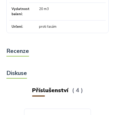
Vydatnost
20 m3
balení
Určení
proti řasám
Příslušenství
4