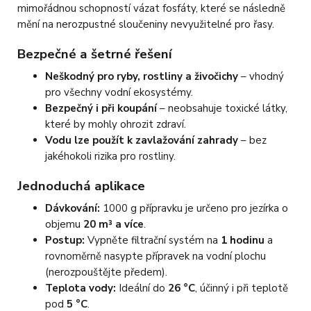
mimořádnou schopností vázat fosfáty, které se následně
mění na nerozpustné sloučeniny nevyužitelné pro řasy.
Bezpečné a šetrné řešení
Neškodný pro ryby, rostliny a živočichy
– vhodný
pro všechny vodní ekosystémy.
Bezpečný i při koupání
– neobsahuje toxické látky,
které by mohly ohrozit zdraví.
Vodu lze použít k zavlažování zahrady
– bez
jakéhokoli rizika pro rostliny.
Jednoduchá aplikace
Dávkování:
1000 g přípravku je určeno pro jezírka o
objemu
20 m³ a více
.
Postup:
Vypněte filtrační systém na
1 hodinu
a
rovnoměrně nasypte přípravek na vodní plochu
(nerozpouštějte předem).
Teplota vody:
Ideální do
26 °C
, účinný i při teplotě
pod
5 °C
.