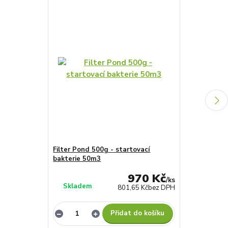
Filter Pond 500g - startovací
Attack Pond 
bakterie 50m3
1,2kg
970 Kč
/
ks
Skladem
Skladem
801,65 Kč
bez DPH
Přidat do košíku