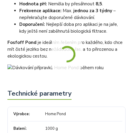
Hodnota pH:
Neměla by přesáhnout
8,5
.
Frekvence aplikace:
Max.
jednou za 3 týdny
–
nepřekračujte doporučené dávkování.
Doporučení:
Nejlepší doba pro aplikaci je na jaře,
kdy ještě není zaběhnutá biologická filtrace.
Fosfoff Pond
je ideálním řešením pro každého, kdo chce
mít čisté jezírko bez nežádoucích řas, a to přirozenou a
ekologickou cestou.
Výrobce
Home Pond
Balení
1000 g