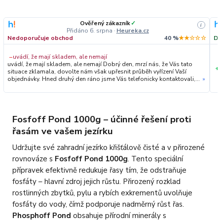
Ověřený zákazník
✓
i
Přidáno 6. srpna
·
Heureka.cz
Nedoporučuje obchod
40 %
★★☆☆☆
Do
−
uvádí, že mají skladem, ale nemají
uvádí, že mají skladem, ale nemají Dobrý den, mrzí nás, že Vás tato
+
situace zklamala, dovolte nám však upřesnit průběh vyřízení Vaší
objednávky. Hned druhý den ráno jsme Vás telefonicky kontaktovali,
»
vysvětlili situaci ohledně neočekávaného výpadku zboží a ještě
prověřovali jeho dostupnost přímo u dodavatele. Jelikož zboží
nebylo k dispozici ani u něj, museli jsme objednávku stornovat. O
všem jsme Vás obratem informovali a náležitě se omluvili.
Zakládáme si na férovém a rychlém jednání. O to více nás mrzí, že i
Fosfoff Pond 1000g – účinné řešení proti
přes naši okamžitou reakci, osobní telefonát a maximální snahu náš
řasám ve vašem jezírku
obchod nedoporučujete. Věříme, že nám v budoucnu dáte příležitost
přesvědčit Vás o kvalitě našich služeb. Tým OZY.market
Udržujte své zahradní jezírko křišťálově čisté a v přirozené
rovnováze s
Fosfoff Pond 1000g
. Tento speciální
přípravek efektivně redukuje řasy tím, že odstraňuje
fosfáty – hlavní zdroj jejich růstu. Přirozený rozklad
rostlinných zbytků, pylu a rybích exkrementů uvolňuje
fosfáty do vody, čímž podporuje nadměrný růst řas.
Phosphoff Pond
obsahuje přírodní minerály s