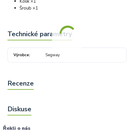
Kolík ×1
Šroub ×1
Výrobce
Segway
Řekli o nás