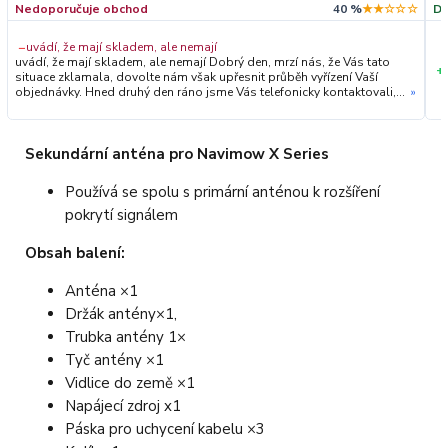
Nedoporučuje obchod
40 %
★★☆☆☆
Do
−
uvádí, že mají skladem, ale nemají
uvádí, že mají skladem, ale nemají Dobrý den, mrzí nás, že Vás tato
+
situace zklamala, dovolte nám však upřesnit průběh vyřízení Vaší
objednávky. Hned druhý den ráno jsme Vás telefonicky kontaktovali,
»
vysvětlili situaci ohledně neočekávaného výpadku zboží a ještě
prověřovali jeho dostupnost přímo u dodavatele. Jelikož zboží
nebylo k dispozici ani u něj, museli jsme objednávku stornovat. O
všem jsme Vás obratem informovali a náležitě se omluvili.
Sekundární anténa pro Navimow X Series
Zakládáme si na férovém a rychlém jednání. O to více nás mrzí, že i
přes naši okamžitou reakci, osobní telefonát a maximální snahu náš
Používá se spolu s primární anténou k rozšíření
obchod nedoporučujete. Věříme, že nám v budoucnu dáte příležitost
přesvědčit Vás o kvalitě našich služeb. Tým OZY.market
pokrytí signálem
Obsah balení:
Anténa ×1
Držák antény×1,
Trubka antény 1×
Tyč antény ×1
Vidlice do země ×1
Napájecí zdroj x1
Páska pro uchycení kabelu ×3