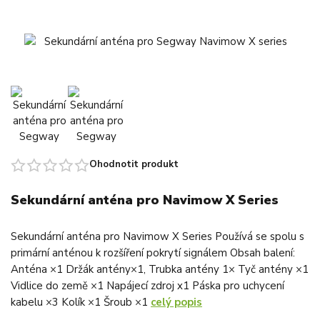
Ohodnotit produkt
Sekundární anténa pro Navimow X Series
Sekundární anténa pro Navimow X Series Používá se spolu s
primární anténou k rozšíření pokrytí signálem Obsah balení:
Anténa ×1 Držák antény×1, Trubka antény 1× Tyč antény ×1
Vidlice do země ×1 Napájecí zdroj x1 Páska pro uchycení
kabelu ×3 Kolík ×1 Šroub ×1
celý popis