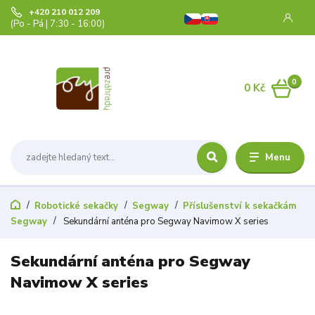
+420 210 012 209
(Po - Pá | 7:30 - 16:00)
0
0 Kč
Menu
Robotické sekačky
Segway
Příslušenství k sekačkám
Segway
Sekundární anténa pro Segway Navimow X series
Sekundární anténa pro Segway
Navimow X series