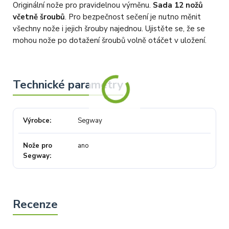
všem jsme Vás obratem informovali a náležitě se omluvili.
Originální nože pro pravidelnou výměnu.
Sada 12 nožů
Zakládáme si na férovém a rychlém jednání. O to více nás mrzí, že i
včetně šroubů
. Pro bezpečnost sečení je nutno měnit
přes naši okamžitou reakci, osobní telefonát a maximální snahu náš
obchod nedoporučujete. Věříme, že nám v budoucnu dáte příležitost
všechny nože i jejich šrouby najednou. Ujistěte se, že se
přesvědčit Vás o kvalitě našich služeb. Tým OZY.market
mohou nože po dotažení šroubů volně otáčet v uložení.
Výrobce
Segway
Nože pro
ano
Segway