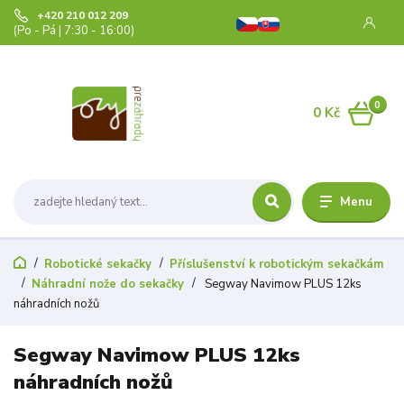
+420 210 012 209
(Po - Pá | 7:30 - 16:00)
0
0 Kč
Menu
Robotické sekačky
Příslušenství k robotickým sekačkám
Náhradní nože do sekačky
Segway Navimow PLUS 12ks
náhradních nožů
Segway Navimow PLUS 12ks
náhradních nožů