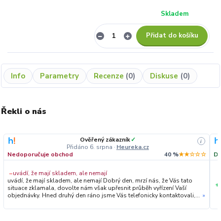
Skladem
Přidat do košíku
Info
Parametry
Recenze
0
Diskuse
0
Řekli o nás
Ověřený zákazník
✓
i
Přidáno 6. srpna
·
Heureka.cz
Nedoporučuje obchod
40 %
★★☆☆☆
Do
−
uvádí, že mají skladem, ale nemají
uvádí, že mají skladem, ale nemají Dobrý den, mrzí nás, že Vás tato
+
situace zklamala, dovolte nám však upřesnit průběh vyřízení Vaší
objednávky. Hned druhý den ráno jsme Vás telefonicky kontaktovali,
»
vysvětlili situaci ohledně neočekávaného výpadku zboží a ještě
prověřovali jeho dostupnost přímo u dodavatele. Jelikož zboží
nebylo k dispozici ani u něj, museli jsme objednávku stornovat. O