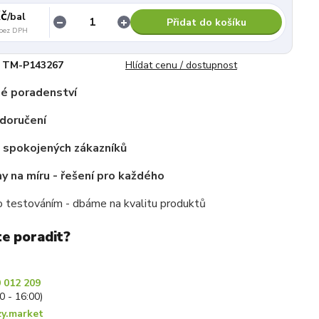
č
/
bal
Přidat do košíku
bez DPH
TM-P143267
Hlídat cenu / dostupnost
é poradenství
doručení
c spokojených zákazníků
 na míru - řešení pro každého
 testováním - dbáme na kvalitu produktů
te poradit?
 012 209
30 - 16:00)
y.market