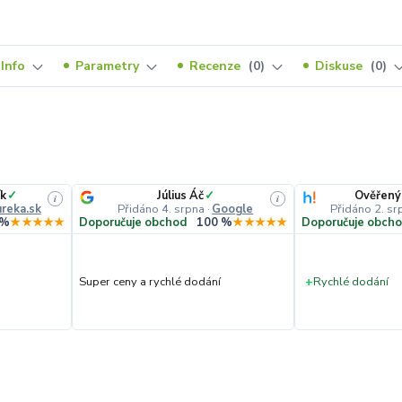
Info
Parametry
Recenze
0
Diskuse
0
k
✓
Július Áč
✓
Ověřený
i
i
reka.sk
Přidáno 4. srpna
·
Google
Přidáno 2. sr
 %
★★★★★
Doporučuje obchod
100 %
★★★★★
Doporučuje obch
Super ceny a rychlé dodání
+
Rychlé dodání