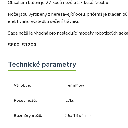
Obsahem balení je 27 kusů nožů a 27 kusů šroubů.
Nože jsou vyrobeny z nerezavějící oceli, přičemž je kladen d
efektivního výsledku sečení trávníku.
Sada nožů je vhodná pro následující modely robotických se
S800, S1200
Výrobce
TerraMow
Počet nožů
27ks
Rozměry nožů
35x 18 x 1 mm