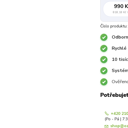
990 K
818,18 Kč
Číslo produktu:
Odborn
Rychlé 
10 tisí
Systémy
Ověřeno
Potřebuje
+420 210
(Po - Pá | 7:
shop@oz