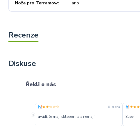
Nože pro Terramow
ano
Řekli o nás
★★☆☆☆
★★★
6. srpna
«
uvádí, že mají skladem, ale nemají
Super