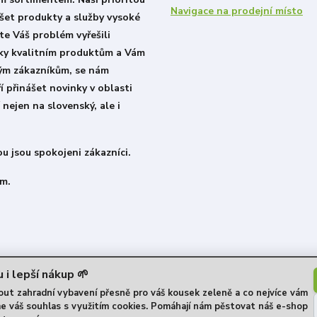
Navigace na prodejní místo
šet produkty a služby vysoké
ste Váš problém vyřešili
íky kvalitním produktům a Vám
lým zákazníkům, se nám
í přinášet novinky v oblasti
 nejen na slovenský, ale i
u jsou spokojeni zákazníci.
m.
 i lepší nákup 🌱
t zahradní vybavení přesně pro váš kousek zeleně a co nejvíce vám
me váš souhlas s využitím cookies. Pomáhají nám pěstovat náš e-shop