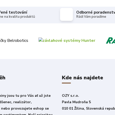
řené testování
Odborné poradenstv
e na kvalitu produktů
Rádi Vám poradíme
ěh
Kde nás najdete
ny jsou tu pro Vás ať už jste
OZY s.r.o.
šenec, realizátor,
Pavla Mudroňa 5
í nebo provozujete eshop se
010 01 Žilina, Slovenská repub
m sortimentem. Naší prioritou