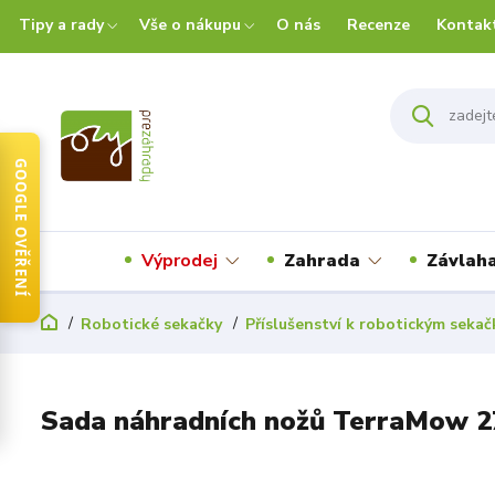
Tipy a rady
Vše o nákupu
O nás
Recenze
Kontak
GOOGLE OVĚŘENÍ
Výprodej
Zahrada
Závlah
Robotické sekačky
Příslušenství k robotickým seka
Sada náhradních nožů TerraMow 2