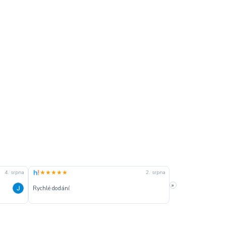
★★★★★
★★★★★
4. srpna
2. srpna
»
Rychlé dodání
Rychle dodanie,sprá