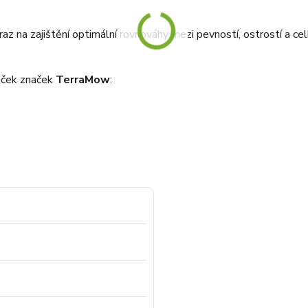
ůraz na zajištění optimální rovnováhy mezi pevností, ostrostí a 
kaček značek
TerraMow
: