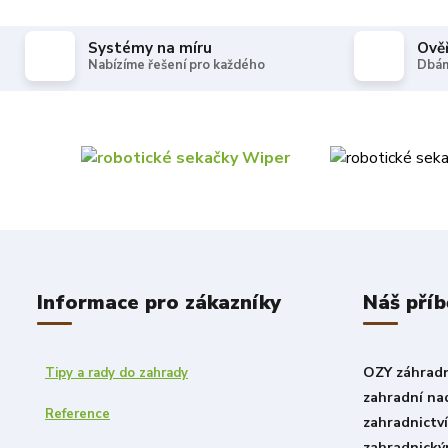
Systémy na míru
Ově
Nabízíme řešení pro každého
Dbám
Informace pro zákazníky
Náš příb
OZY záhradni
Tipy a rady do zahrady
zahradní nad
Reference
zahradnictv
zahradnický