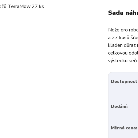
Sada náh
Nože pro rob
a 27 kusů šrou
kladen důraz 
celkovou odol
výsledku sečen
Dostupnost
Dodání:
Měrná cena: