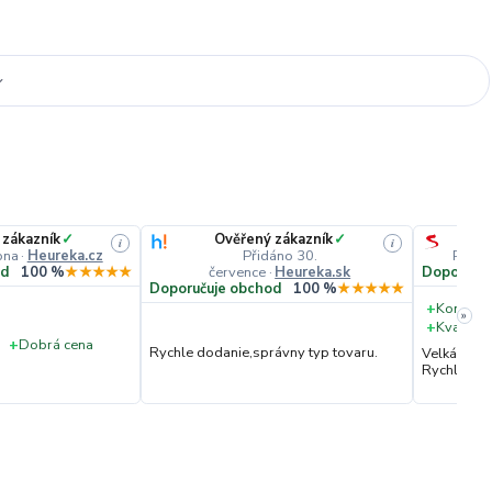
 zákazník
✓
Ověřený zákazník
✓
i
i
pna
·
Heureka.cz
Přidáno 30.
Přidá
července
·
Heureka.sk
od
100 %
★★★★★
Doporučuj
Doporučuje obchod
100 %
★★★★★
+
Komunik
»
+
Kvalita 
+
Dobrá cena
Rychle dodanie,správny typ tovaru.
Velká vstř
Rychlé dod