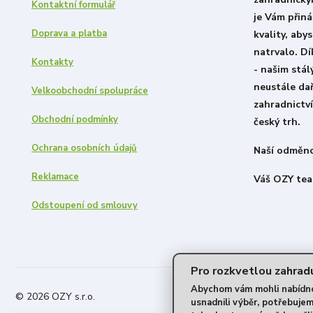
Kontaktní formulář
je Vám přiná
Doprava a platba
kvality, aby
natrvalo. D
Kontakty
- našim stá
neustále dař
Velkoobchodní spolupráce
zahradnictví
Obchodní podmínky
český trh.
Ochrana osobních údajů
Naší odměno
Reklamace
Váš OZY tea
Odstoupení od smlouvy
Pro rozkvetlou zahradu
Abychom vám mohli nabídnou
© 2026 OZY s.r.o.
usnadnili výběr, potřebuje