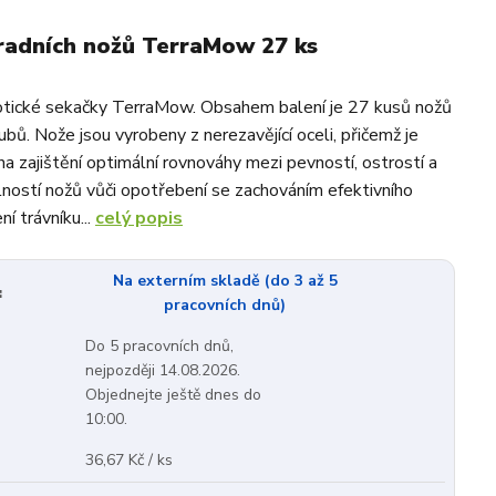
radních nožů TerraMow 27 ks
otické sekačky TerraMow. Obsahem balení je 27 kusů nožů
bů. Nože jsou vyrobeny z nerezavějící oceli, přičemž je
na zajištění optimální rovnováhy mezi pevností, ostrostí a
ností nožů vůči opotřebení se zachováním efektivního
í trávníku...
celý popis
Na externím skladě (do 3 až 5
:
pracovních dnů)
Do 5 pracovních dnů,
nejpozději 14.08.2026.
Objednejte ještě dnes do
10:00.
36,67 Kč / ks