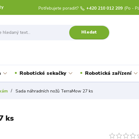
ty
Potřebujete poradit?
+420 210 012 209
(Po - Pá
Hledat
a
Robotické sekačky
Robotická zařízení
čkám
Sada náhradních nožů TerraMow 27 ks
7 ks