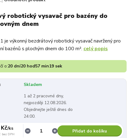
ý robotický vysavač pro bazény do
rovným dnem
1 je výkonný bezdrátový robotický vysavač navržený pro
tění bazénů s plochým dnem do 100 m².
celý popis
čí o:
20
dní
20
hod
57
min
18
sek
:
Skladem
1 až 2 pracovné dny,
nejpozději 12.08.2026.
Objednejte ještě dnes do
24:00.
 Kč
/
ks
Přidat do košíku
č
bez DPH