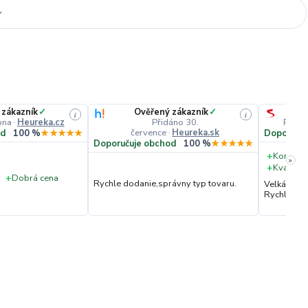
 zákazník
✓
Ověřený zákazník
✓
i
i
pna
·
Heureka.cz
Přidáno 30.
Přidá
července
·
Heureka.sk
od
100 %
★★★★★
Doporučuj
Doporučuje obchod
100 %
★★★★★
+
Komunik
»
+
Kvalita 
+
Dobrá cena
Rychle dodanie,správny typ tovaru.
Velká vstř
Rychlé dod