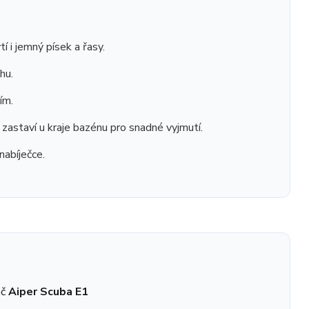
tí i jemný písek a řasy.
hu.
ím.
zastaví u kraje bazénu pro snadné vyjmutí.
nabíječce.
ač
Aiper Scuba E1