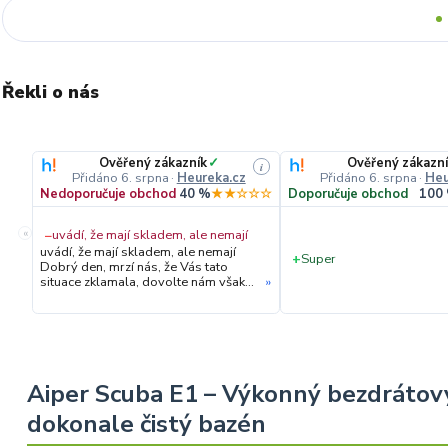
Řekli o nás
Ověřený zákazník
✓
Ověřený zákazní
i
Přidáno 6. srpna
·
Heureka.cz
Přidáno 6. srpna
·
Heu
Nedoporučuje obchod
40 %
★★☆☆☆
Doporučuje obchod
100
«
−
uvádí, že mají skladem, ale nemají
uvádí, že mají skladem, ale nemají
+
Super
Dobrý den, mrzí nás, že Vás tato
situace zklamala, dovolte nám však
»
upřesnit průběh vyřízení Vaší
objednávky. Hned druhý den ráno
jsme Vás telefonicky kontaktovali,
vysvětlili situaci ohledně
neočekávaného výpadku zboží a ještě
prověřovali jeho dostupnost přímo u
dodavatele. Jelikož zboží nebylo k
Aiper Scuba E1 – Výkonný bezdrátov
dispozici ani u něj, museli jsme
objednávku stornovat. O všem jsme
dokonale čistý bazén
Vás obratem informovali a náležitě
se omluvili. Zakládáme si na férovém