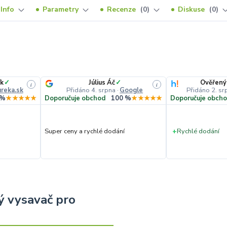
Info
Parametry
Recenze
0
Diskuse
0
k
✓
Július Áč
✓
Ověřený
i
i
reka.sk
Přidáno 4. srpna
·
Google
Přidáno 2. sr
 %
★★★★★
Doporučuje obchod
100 %
★★★★★
Doporučuje obch
Super ceny a rychlé dodání
+
Rychlé dodání
ý vysavač pro