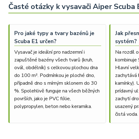
Časté otázky k vysavači Aiper Scuba 
Pro jaké typy a tvary bazénů je
Jak přesn
Scuba E1 určen?
systém?
Vysavač je ideální pro nadzemní i
Na rozdíl 
zapuštěné bazény všech tvarů (kruh,
kombinuje 
ovál, obdélník) s celkovou plochou dna
Hlavní vel
do 100 m². Podmínkou je ploché dno,
zachytává h
případně dno s mírným sklonem do 30
kamínky). 
%. Spolehlivě funguje na všech běžných
prídavný ul
površích, jako je PVC fólie,
zachytí dro
polypropylen, beton nebo keramika.
usazený pr
čistá voda.