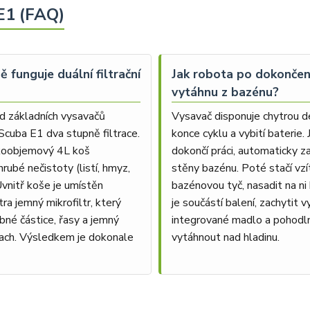
E1 (FAQ)
ě funguje duální filtrační
Jak robota po dokončení
vytáhnu z bazénu?
od základních vysavačů
Vysavač disponuje chytrou d
Scuba E1 dva stupně filtrace.
konce cyklu a vybití baterie.
koobjemový 4L koš
dokončí práci, automaticky z
rubé nečistoty (listí, hmyz,
stěny bazénu. Poté stačí vz
Uvnitř koše je umístěn
bazénovou tyč, nasadit na ni 
tra jemný mikrofiltr, který
je součástí balení, zachytit 
bné částice, řasy a jemný
integrované madlo a pohodl
ach. Výsledkem je dokonale
vytáhnout nad hladinu.