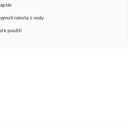
daptér
yjmutí robota z vody
d k použití