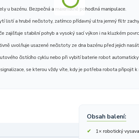
ly u bazénu. Bezpečná a maximálně pohodlná manipulace.
tí listí a hrubé nečistoty, zatímco přídavný ultra jemný filtr zachy
e zajišťuje stabilní pohyb a vysoký sací výkon i na kluzkém povrc
ivně uvolňuje usazené nečistoty ze dna bazénu před jejich nasát
vého čistícího cyklu nebo při vybití baterie robot automaticky 
ignalizace, se kterou vždy víte, kdy je potřeba robota připojit k 
Obsah balení:
1× robotický vysav