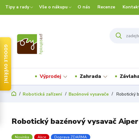
Tipy a rady
Vše o nákupu
O nás
Recenze
Kontak
GOOGLE OVĚŘENÍ
Výprodej
Zahrada
Závlah
Robotická zařízení
Bazénové vysavače
Robotický b
Robotický bazénový vysavač Aiper
Novinka
Akce
Doprava ZDARMA