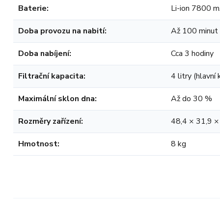
Baterie:
Li-ion 7800 
Doba provozu na nabití:
Až 100 minut
Doba nabíjení:
Cca 3 hodiny
Filtrační kapacita:
4 litry (hlavní
Maximální sklon dna:
Až do 30 %
Rozměry zařízení:
48,4 × 31,9 ×
Hmotnost:
8 kg