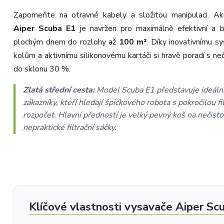
a rychlém jednání. O to více nás mrzí,
Zapomeňte na otravné kabely a složitou manipulaci. Ak
že i přes naši okamžitou reakci,
osobní telefonát a maximální snahu
Aiper Scuba E1
je navržen pro maximálně efektivní a 
náš obchod nedoporučujete. Věříme,
že nám v budoucnu dáte příležitost
plochým dnem do rozlohy až
100 m²
. Díky inovativnímu s
přesvědčit Vás o kvalitě našich
služeb. Tým OZY.market
kolům a aktivnímu silikonovému kartáči si hravě poradí s ne
do sklonu 30 %.
Zlatá střední cesta:
Model Scuba E1 představuje ideální
zákazníky, kteří hledají špičkového robota s pokročilou fi
rozpočet. Hlavní předností je velký pevný koš na nečist
nepraktické filtrační sáčky.
Klíčové vlastnosti vysavače Aiper Sc