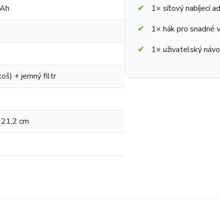
mAh
1× síťový nabíjecí a
1× hák pro snadné v
1× uživatelský návo
 koš) + jemný filtr
 21,2 cm