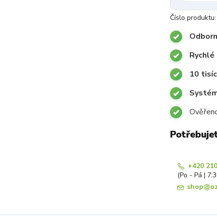
Číslo produktu:
Odborn
Rychlé 
10 tisí
Systémy
Ověřeno
Potřebuje
+420 210
(Po - Pá | 7:
shop@oz