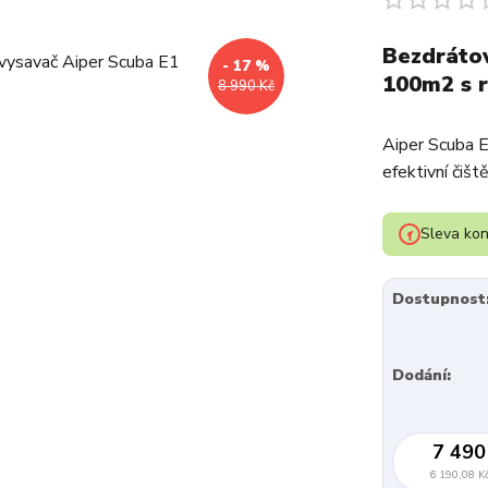
Bezdrátov
- 17 %
100m2 s 
8 990 Kč
Aiper Scuba E
efektivní čiš
Sleva kon
Dostupnost
Dodání:
7 490
6 190,08 K