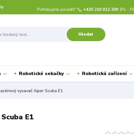
ty
Potřebujete poradit?
+420 210 012 209
(Po - Pá
Hledat
a
Robotické sekačky
Robotická zařízení
azénový vysavač Aiper Scuba E1
 Scuba E1