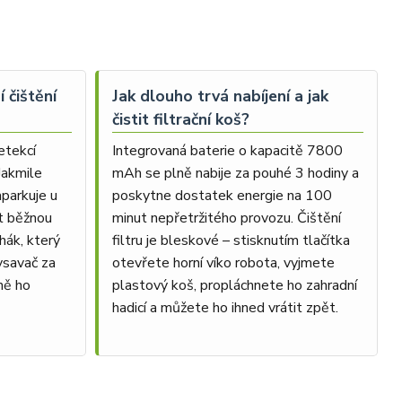
 čištění
Jak dlouho trvá nabíjení a jak
čistit filtrační koš?
etekcí
Integrovaná baterie o kapacitě 7800
 Jakmile
mAh se plně nabije za pouhé 3 hodiny a
aparkuje u
poskytne dostatek energie na 100
ít běžnou
minut nepřetržitého provozu. Čištění
hák, který
filtru je bleskové – stisknutím tlačítka
vysavač za
otevřete horní víko robota, vyjmete
ně ho
plastový koš, propláchnete ho zahradní
hadicí a můžete ho ihned vrátit zpět.