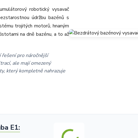
umulátorový robotický vysavač
bezstarostnou údržbu bazénů s
ystému trojitých motorů, hnaným
čistotami na dně bazénu, a to až
 řešení pro náročnější
ltrací, ale mají omezený
oty, který kompletně nahrazuje
uba E1: