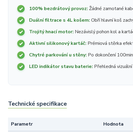
100% bezdrátový provoz:
Žádné zamotané kabe
Duální filtrace s 4L košem:
Obří hlavní koš zachy
Trojitý hnací motor:
Nezávislý pohon kol a kartáč
Aktivní silikonový kartáč:
Prémiová stěrka efekt
Chytré parkování u stěny:
Po dokončení 100minuto
LED indikátor stavu baterie:
Přehledná vizuální s
Technické specifikace
Parametr
Hodnota