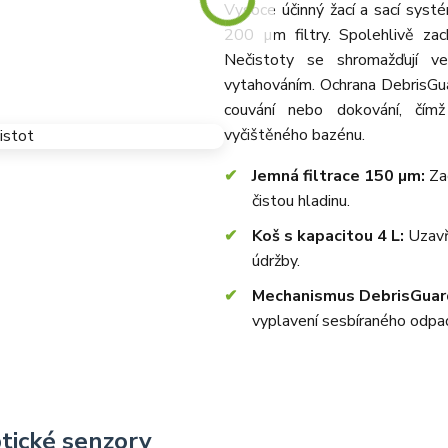
Vysoce účinný žací a sací syst
200 µm filtry. Spolehlivě zac
Nečistoty se shromažďují v
vytahováním. Ochrana DebrisGu
couvání nebo dokování, čím
vyčištěného bazénu.
Jemná filtrace 150 µm:
Zac
čistou hladinu.
Koš s kapacitou 4 L:
Uzavře
údržby.
Mechanismus DebrisGua
vyplavení sesbíraného odpa
tické senzory