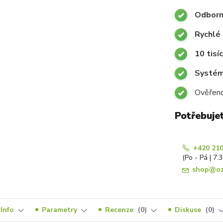
Odborn
Rychlé 
10 tisí
Systémy
Ověřeno
Potřebuje
+420 210
(Po - Pá | 7:
shop@oz
Info
Parametry
Recenze
0
Diskuse
0