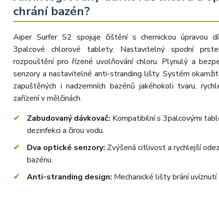
chrání bazén?
Aiper Surfer S2 spojuje čištění s chemickou úpravou 
3palcové chlorové tablety. Nastavitelný spodní prste
rozpouštění pro řízené uvolňování chloru. Plynulý a bezpe
senzory a nastavitelné anti-stranding lišty. Systém okamži
zapuštěných i nadzemních bazénů jakéhokoli tvaru, rych
zařízení v mělčinách.
Zabudovaný dávkovač:
Kompatibilní s 3palcovými tab
dezinfekci a čirou vodu.
Dva optické senzory:
Zvýšená citlivost a rychlejší ode
bazénu.
Anti-stranding design:
Mechanické lišty brání uvíznut