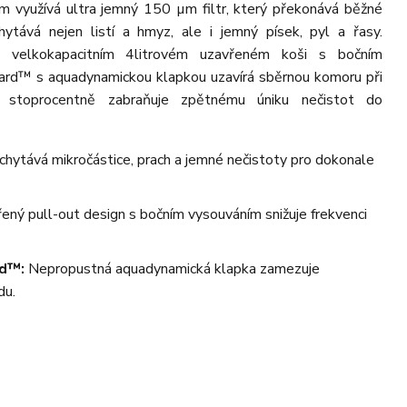
ém využívá ultra jemný 150 µm filtr, který překonává běžné
hytává nejen listí a hmyz, ale i jemný písek, pyl a řasy.
e velkokapacitním 4litrovém uzavřeném koši s bočním
ard™ s aquadynamickou klapkou uzavírá sběrnou komoru při
ž stoprocentně zabraňuje zpětnému úniku nečistot do
hytává mikročástice, prach a jemné nečistoty pro dokonale
ný pull-out design s bočním vysouváním snižuje frekvenci
rd™:
Nepropustná aquadynamická klapka zamezuje
du.