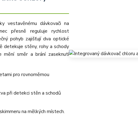
díky vestavěnému dávkovači na
nec přesně reguluje rychlost
čný pohyb zajišťují dva optické
tě detekuje stěny, rohy a schody
le mění směr a brání zaseknutí
letami pro rovnoměrnou
zva při detekci stěn a schodů
í skimmeru na mělkých místech.