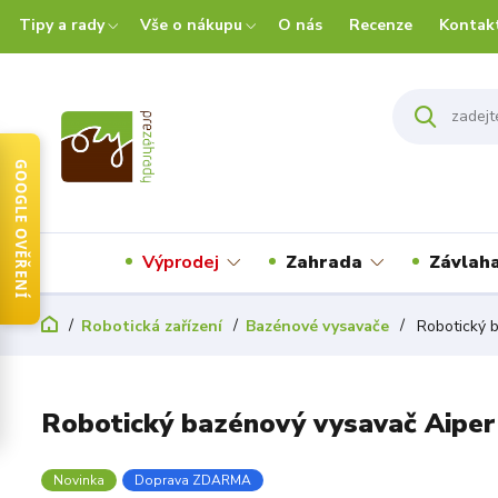
Tipy a rady
Vše o nákupu
O nás
Recenze
Kontak
GOOGLE OVĚŘENÍ
Výprodej
Zahrada
Závlah
Robotická zařízení
Bazénové vysavače
Robotický b
Robotický bazénový vysavač Aiper
Novinka
Doprava ZDARMA