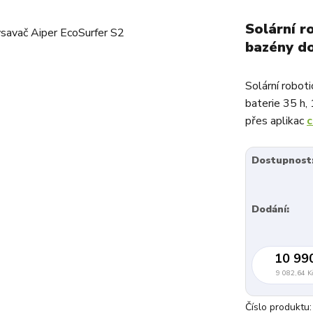
Solární r
bazény d
Solární robot
baterie 35 h, 
přes aplikac
c
Dostupnost
Dodání:
10 99
9 082,64 K
Číslo produktu: