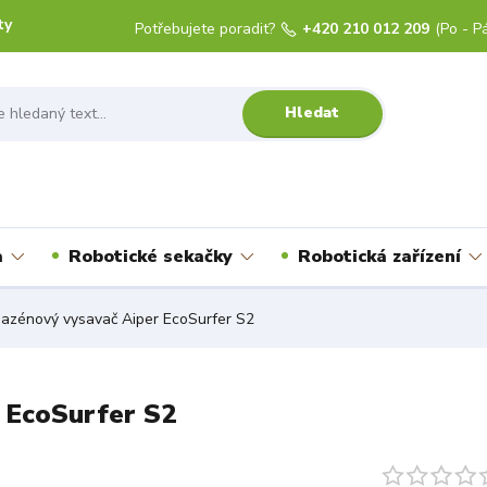
ty
Potřebujete poradit?
+420 210 012 209
(Po - Pá
Hledat
a
Robotické sekačky
Robotická zařízení
azénový vysavač Aiper EcoSurfer S2
 EcoSurfer S2