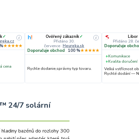
k
✓
Ověřený zákazník
✓
Libor
i
i
reka.cz
Přidáno 30.
Přidáno 28. č
července
·
Heureka.sk
 %
★★★★★
Doporučuje obch
Doporučuje obchod
100 %
★★★★★
+
Komunikace
+
Kvalita doručení
á cena
Rychle dodanie,správny typ tovaru.
Velká vstřícnost 
Rychlé dodání — N
r™ 24/7 solární
ní hladiny bazénů do rozlohy 300
 nabití přes adaptér, které trvá