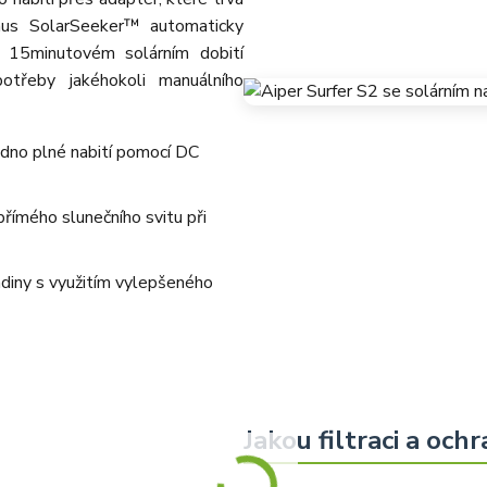
tmus SolarSeeker™ automaticky
 15minutovém solárním dobití
otřeby jakéhokoli manuálního
edno plné nabití pomocí DC
římého slunečního svitu při
adiny s využitím vylepšeného
Jakou filtraci a ochr