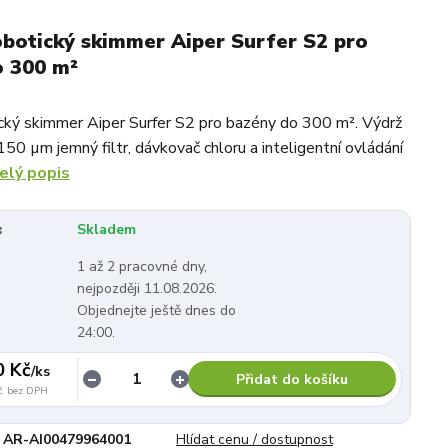
obotický skimmer Aiper Surfer S2 pro
o 300 m²
ický skimmer Aiper Surfer S2 pro bazény do 300 m². Výdrž
150 µm jemný filtr, dávkovač chloru a inteligentní ovládání
elý popis
:
Skladem
1 až 2 pracovné dny,
nejpozději 11.08.2026.
Objednejte ještě dnes do
24:00.
0 Kč
/
ks
Přidat do košíku
č
bez DPH
AR-AI00479964001
Hlídat cenu / dostupnost