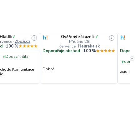
 Hladík
✓
Ověřený zákazník
✓
i
i
ervence
·
Zboží.cz
Přidáno 28.
července
·
Heureka.sk
č
od
100 %
★★★★★
Doporučuje obchod
100 %
★★★★★
Doporučuj
+
Dodací lhůta
»
+
dorucene
Dobré
obchodu Komunikace
ziadna
ic