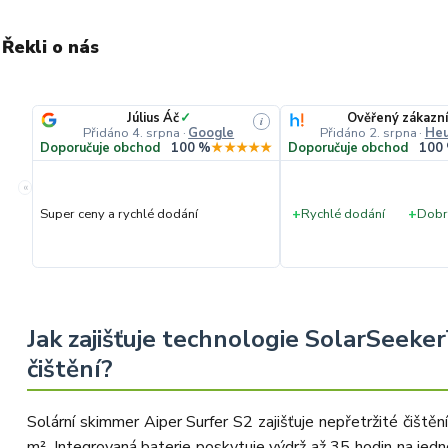
Řekli o nás
Július Áč
✓
Ověřený zákazní
i
Přidáno 4. srpna
·
Google
Přidáno 2. srpna
·
Heu
Doporučuje obchod
100 %
★★★★★
Doporučuje obchod
100
«
Super ceny a rychlé dodání
+
Rychlé dodání
+
Dobr
Jak zajišťuje technologie SolarSeeke
čištění?
Solární skimmer Aiper Surfer S2 zajišťuje nepřetržité čiště
m². Integrovaná baterie poskytuje výdrž až 35 hodin na jedno