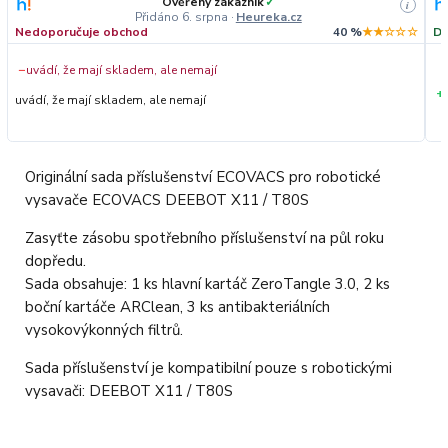
Ověřený zákazník
✓
i
Přidáno 6. srpna
·
Heureka.cz
Nedoporučuje obchod
40 %
★★☆☆☆
Do
−
uvádí, že mají skladem, ale nemají
+
uvádí, že mají skladem, ale nemají
Originální sada příslušenství ECOVACS pro robotické
vysavače ECOVACS DEEBOT X11 / T80S
Zasyťte zásobu spotřebního příslušenství na půl roku
dopředu.
Sada obsahuje: 1 ks hlavní kartáč ZeroTangle 3.0, 2 ks
boční kartáče ARClean, 3 ks antibakteriálních
vysokovýkonných filtrů.
Sada příslušenství je kompatibilní pouze s robotickými
vysavači: DEEBOT X11 / T80S