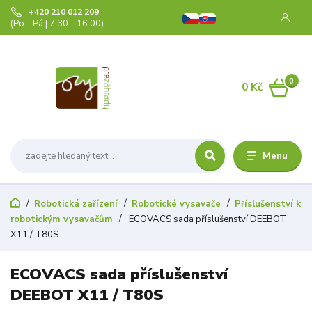
+420 210 012 209
(Po - Pá | 7:30 - 16:00)
0
0 Kč
Menu
Robotická zařízení
Robotické vysavače
Příslušenství k
robotickým vysavačům
ECOVACS sada příslušenství DEEBOT
X11 / T80S
ECOVACS sada příslušenství
DEEBOT X11 / T80S