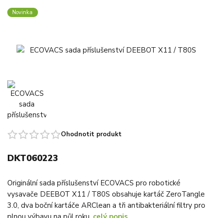
Novinka
Ohodnotit produkt
DKT060223
Originální sada příslušenství ECOVACS pro robotické
vysavače DEEBOT X11 / T80S obsahuje kartáč ZeroTangle
3.0, dva boční kartáče ARClean a tři antibakteriální filtry pro
plnou výbavu na půl roku.
celý popis