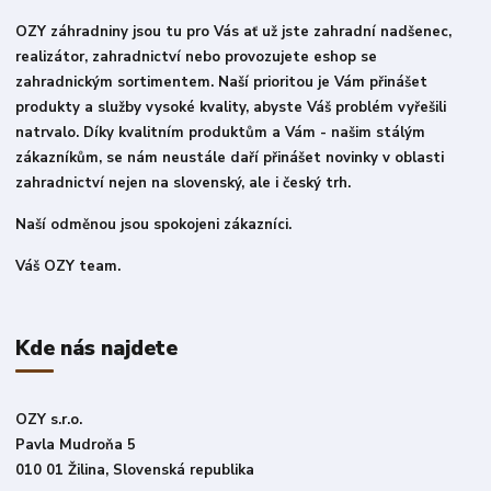
OZY záhradniny jsou tu pro Vás ať už jste zahradní nadšenec,
realizátor, zahradnictví nebo provozujete eshop se
zahradnickým sortimentem. Naší prioritou je Vám přinášet
produkty a služby vysoké kvality, abyste Váš problém vyřešili
natrvalo. Díky kvalitním produktům a Vám - našim stálým
zákazníkům, se nám neustále daří přinášet novinky v oblasti
zahradnictví nejen na slovenský, ale i český trh.
Naší odměnou jsou spokojeni zákazníci.
Váš OZY team.
Kde nás najdete
OZY s.r.o.
Pavla Mudroňa 5
010 01 Žilina, Slovenská republika