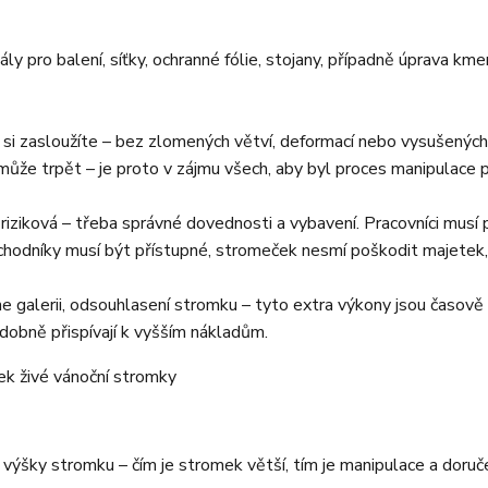
ály pro balení, síťky, ochranné fólie, stojany, případně úprava km
si zasloužíte – bez zlomených větví, deformací nebo vysušených
ůže trpět – je proto v zájmu všech, aby byl proces manipulace pr
iziková – třeba správné dovednosti a vybavení. Pracovníci musí 
, chodníky musí být přístupné, stromeček nesmí poškodit majetek, 
alerii, odsouhlasení stromku – tyto extra výkony jsou časově i
odobně přispívají k vyšším nákladům.
e výšky stromku – čím je stromek větší, tím je manipulace a doruče