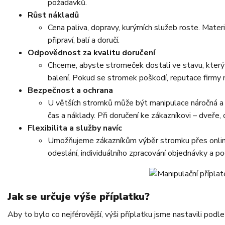
požadavků.
Růst nákladů
Cena paliva, dopravy, kurýrních služeb roste. Materi
připraví, balí a doručí.
Odpovědnost za kvalitu doručení
Chceme, abyste stromeček dostali ve stavu, který 
balení. Pokud se stromek poškodí, reputace firmy m
Bezpečnost a ochrana
U větších stromků může být manipulace náročná a r
čas a náklady. Při doručení ke zákazníkovi – dveře
Flexibilita a služby navíc
Umožňujeme zákazníkům výběr stromku přes online g
odeslání, individuálního zpracování objednávky a p
Jak se určuje výše příplatku?
Aby to bylo co nejférovější, výši příplatku jsme nastavili podl