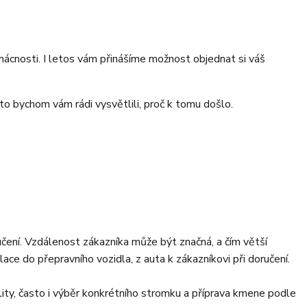
omácnosti. I letos vám přinášíme možnost objednat si váš
oto bychom vám rádi vysvětlili, proč k tomu došlo.
učení. Vzdálenost zákazníka může být značná, a čím větší
ce do přepravního vozidla, z auta k zákazníkovi při doručení.
ality, často i výběr konkrétního stromku a příprava kmene podle