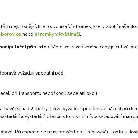
těch nejkrásnějších je rozvonívající stromek, který zdobí naše d
,
borovice
nebo
stromky v květináči
.
manipulační příplatek
. Víme, že každá změna ceny je citlivá, pr
epravě vyžadují speciální péči.
meček při transportu nepoškodil sebe ani okolí.
ty větší nad 2 metry, takže vyžadují speciální zacházení při dor
Nakládání a vykládání: přesun stromku z místa skladování manipula
 zdravé. Při expedici se musí provést poslední výběr, kontrola kv