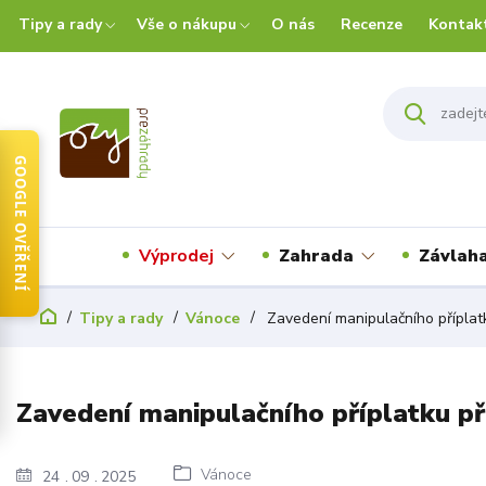
Tipy a rady
Vše o nákupu
O nás
Recenze
Kontak
GOOGLE OVĚŘENÍ
Výprodej
Zahrada
Závlah
Tipy a rady
Vánoce
Zavedení manipulačního příplatk
Zavedení manipulačního příplatku př
Vánoce
24
09
2025