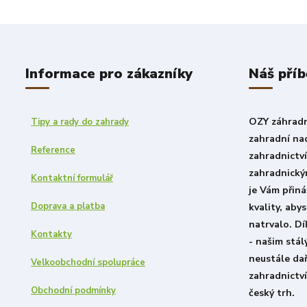
Informace pro zákazníky
Náš příb
OZY záhradni
Tipy a rady do zahrady
zahradní nad
Reference
zahradnictv
zahradnický
Kontaktní formulář
je Vám přiná
Doprava a platba
kvality, aby
natrvalo. D
Kontakty
- našim stá
neustále dař
Velkoobchodní spolupráce
zahradnictví
Obchodní podmínky
český trh.