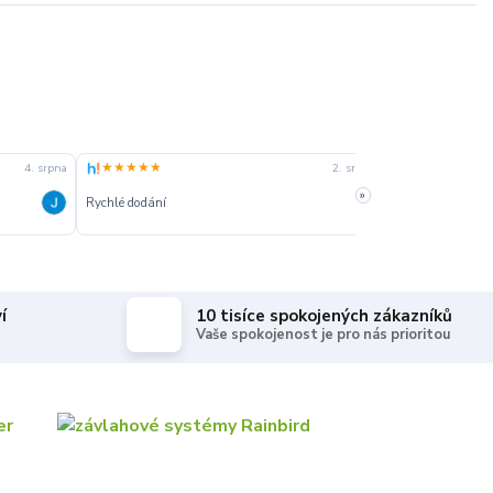
★★★★★
★★★★★
4. srpna
2. srpna
»
Rychlé dodání
Rychle dodanie,s
í
10 tisíce spokojených zákazníků
Vaše spokojenost je pro nás prioritou