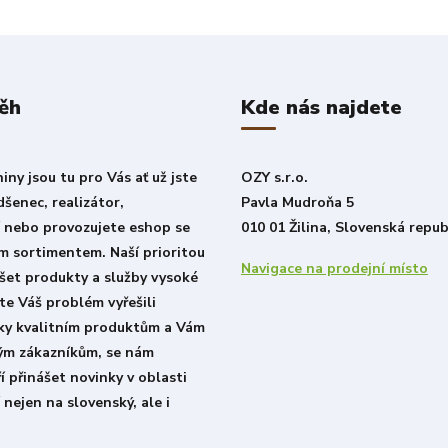
ěh
Kde nás najdete
ny jsou tu pro Vás ať už jste
OZY s.r.o.
šenec, realizátor,
Pavla Mudroňa 5
í nebo provozujete eshop se
010 01 Žilina, Slovenská repub
m sortimentem. Naší prioritou
Navigace na prodejní místo
šet produkty a služby vysoké
ste Váš problém vyřešili
íky kvalitním produktům a Vám
lým zákazníkům, se nám
í přinášet novinky v oblasti
 nejen na slovenský, ale i