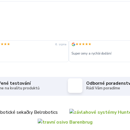
★★★★
★★★★★
6. srpna
Super ceny a rychlé dodání
řené testování
Odborné poradenstv
e na kvalitu produktů
Rádi Vám poradíme