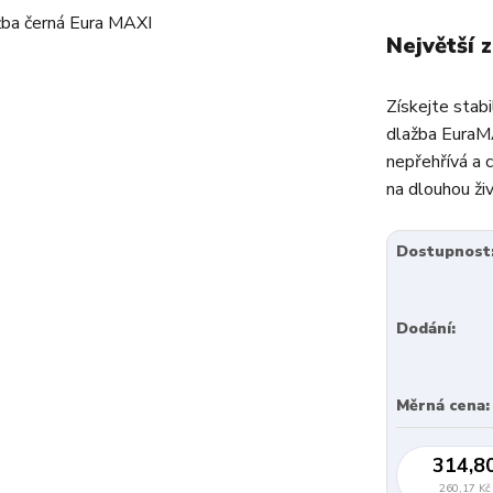
Největší 
Získejte stabi
dlažba EuraMA
nepřehřívá a c
na dlouhou ži
Dostupnost
Dodání:
Měrná cena:
314,8
260,17 Kč