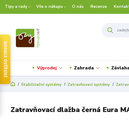
Tipy a rady
Vše o nákupu
O nás
Recenze
Kontak
GOOGLE OVĚŘENÍ
Výprodej
Zahrada
Závlah
Stabilizační systémy
Zatravňovací systémy
Zatrav
Zatravňovací dlažba černá Eura M