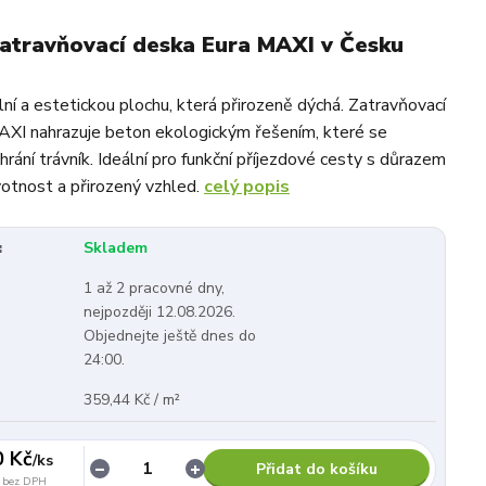
zatravňovací deska Eura MAXI v Česku
lní a estetickou plochu, která přirozeně dýchá. Zatravňovací
XI nahrazuje beton ekologickým řešením, které se
hrání trávník. Ideální pro funkční příjezdové cesty s důrazem
votnost a přirozený vzhled.
celý popis
:
Skladem
1 až 2 pracovné dny,
nejpozději 12.08.2026.
Objednejte ještě dnes do
24:00.
359,44 Kč / m²
0 Kč
/
ks
Přidat do košíku
bez DPH