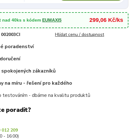
299,06 Kč/ks
t nad 40ks s kódem
EUMAXI5
002003CI
Hlídat cenu / dostupnost
é poradenství
doručení
c spokojených zákazníků
 na míru - řešení pro každého
 testováním - dbáme na kvalitu produktů
te poradit?
 012 209
30 - 16:00)