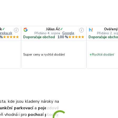
k
✓
Július Áč
✓
Ověřený
i
i
reka.sk
Přidáno 4. srpna
·
Google
Přidáno 2. sr
 %
★★★★★
Doporučuje obchod
100 %
★★★★★
Doporučuje obch
Super ceny a rychlé dodání
+
Rychlé dodání
sta, kde jsou kladeny nároky na
unkční parkovací
a
pojezdové
eň vhodná i pro
pochozí plochy
,