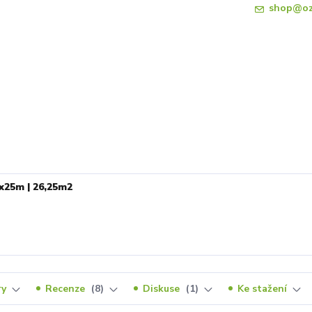
shop@oz
5x25m | 26,25m2
ry
Recenze
8
Diskuse
1
Ke stažení