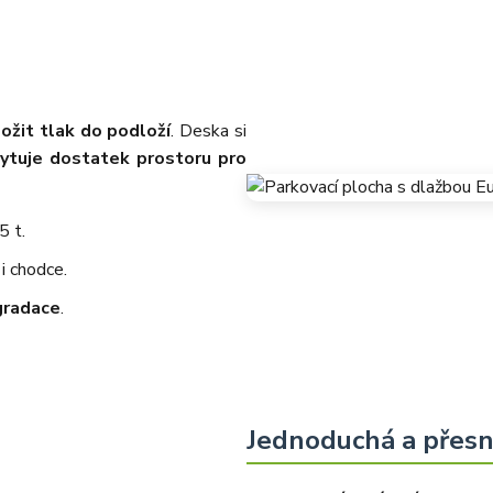
ožit tlak do podloží
. Deska si
ytuje dostatek prostoru pro
5 t.
i chodce.
gradace
.
Jednoduchá a přes