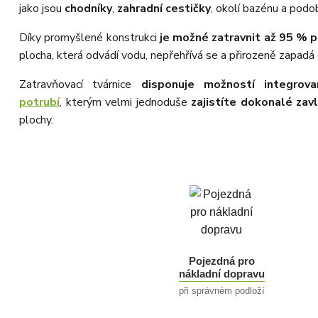
jako jsou
chodníky
,
zahradní cestičky
, okolí bazénu a podo
Díky promyšlené konstrukci
je možné zatravnit až 95 % 
plocha, která odvádí vodu, nepřehřívá se a přirozeně zapadá 
Zatravňovací tvárnice
disponuje možností integrov
potrubí
, kterým velmi jednoduše
zajistíte dokonalé zav
plochy.
Pojezdná pro
nákladní dopravu
při správném podloží