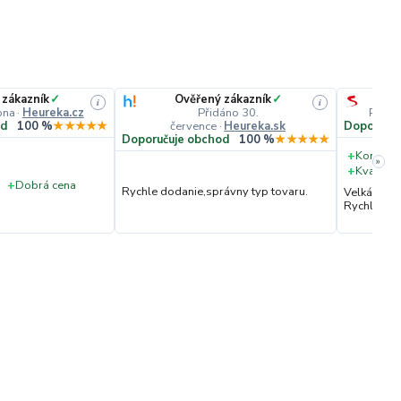
 zákazník
✓
Ověřený zákazník
✓
i
i
pna
·
Heureka.cz
Přidáno 30.
Přidá
července
·
Heureka.sk
od
100 %
★★★★★
Doporučuj
Doporučuje obchod
100 %
★★★★★
+
Komunik
»
+
Kvalita 
+
Dobrá cena
Rychle dodanie,správny typ tovaru.
Velká vstř
Rychlé dod