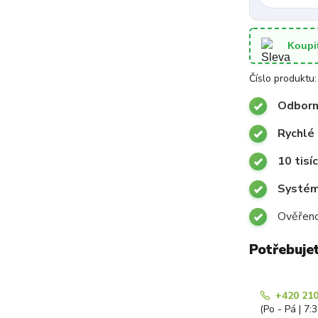
Koupi
Číslo produktu:
Odborn
Rychlé 
10 tisí
Systémy
Ověřeno
Potřebuje
+420 210
(Po - Pá | 7: