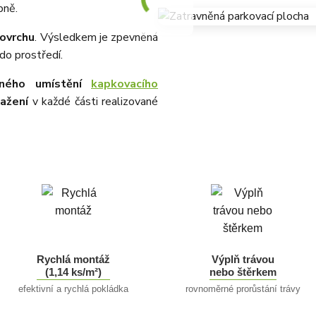
bně.
povrchu
. Výsledkem je zpevněná
do prostředí.
aného umístění
kapkovacího
lažení
v každé části realizované
Rychlá montáž
Výplň trávou
(1,14 ks/m²)
nebo štěrkem
efektivní a rychlá pokládka
rovnoměrné prorůstání trávy