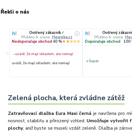
Řekli o nás
Ověřený zákazník
✓
Ověřený zákazní
i
Přidáno 6. srpna
·
Heureka.cz
Přidáno 6. srpna
·
Heu
Nedoporučuje obchod
40 %
★★☆☆☆
Doporučuje obchod
100
«
−
uvádí, že mají skladem, ale nemají
+
Super
uvádí, že mají skladem, ale nemají
Zelená plocha, která zvládne zátěž
Zatravňovací dlažba Eura Maxi černá
je navržena pro mí
nosnost, stabilitu a přirozený vzhled.
Umožňuje vytvořit f
plochy
, aniž byste se museli vzdát zeleně. Dlažba je zárov