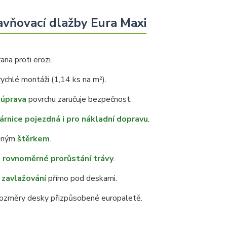
avňovací dlažby Eura Maxi
ana proti erozi.
rychlé montáži (1,14 ks na m²).
 úprava
povrchu zaručuje bezpečnost.
árnice pojezdná i pro nákladní dopravu
.
bným
štěrkem
.
e
rovnoměrné prorůstání trávy
.
zavlažování
přímo pod deskami.
změry desky přizpůsobené europaletě.