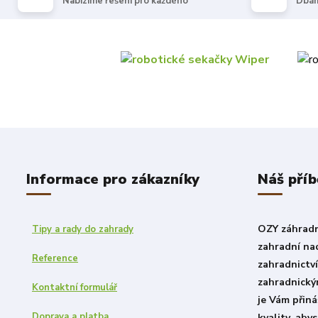
Nabízíme řešení pro každého
Dbám
Informace pro zákazníky
Náš příb
OZY záhradni
Tipy a rady do zahrady
zahradní nad
Reference
zahradnictv
zahradnický
Kontaktní formulář
je Vám přiná
Doprava a platba
kvality, aby