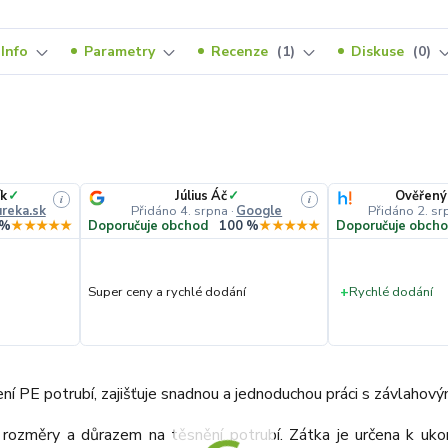
Info
Parametry
Recenze
1
Diskuse
0
k
✓
Július Áč
✓
Ověřený
i
i
reka.sk
Přidáno 4. srpna
·
Google
Přidáno 2. sr
 %
★★★★★
Doporučuje obchod
100 %
★★★★★
Doporučuje obch
Super ceny a rychlé dodání
+
Rychlé dodání
í PE potrubí, zajišťuje snadnou a jednoduchou práci s závlahov
i rozměry a důrazem na těsnění potrubí. Zátka je určena k uk