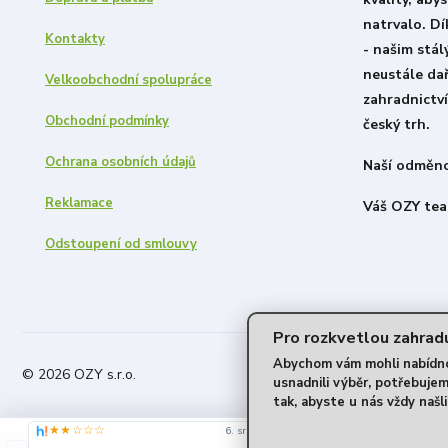
natrvalo. D
Kontakty
- našim stá
neustále dař
Velkoobchodní spolupráce
zahradnictví
Obchodní podmínky
český trh.
Ochrana osobních údajů
Naší odměno
Reklamace
Váš OZY tea
Odstoupení od smlouvy
Pro rozkvetlou zahradu
Abychom vám mohli nabídnou
© 2026 OZY s.r.o.
usnadnili výběr, potřebuje
tak, abyste u nás vždy našli
★★☆☆☆
★★★★★
6. srpna