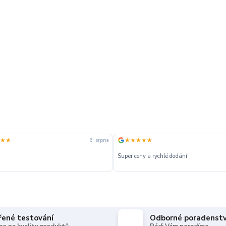
★★
★★★★★
6. srpna
Super ceny a rychlé dodání
řené testování
Odborné poradenstv