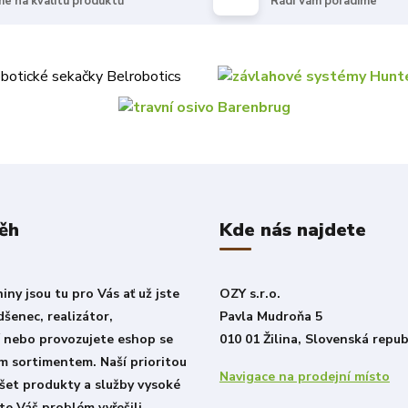
e na kvalitu produktů
Rádi Vám poradíme
ěh
Kde nás najdete
ny jsou tu pro Vás ať už jste
OZY s.r.o.
šenec, realizátor,
Pavla Mudroňa 5
í nebo provozujete eshop se
010 01 Žilina, Slovenská repub
m sortimentem. Naší prioritou
Navigace na prodejní místo
šet produkty a služby vysoké
ste Váš problém vyřešili