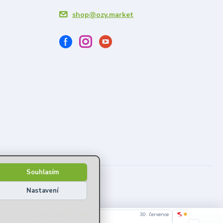
shop@ozy.market
Souhlasím
Nastavení
★★★★★
★★★★★
2. srpna
30. července