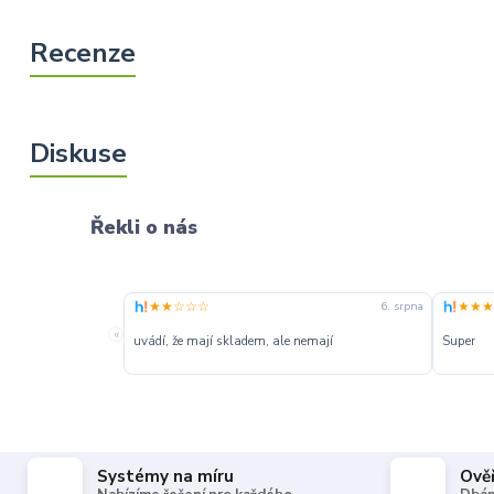
Řekli o nás
★★☆☆☆
★★★
6. srpna
«
uvádí, že mají skladem, ale nemají
Super
Systémy na míru
Ově