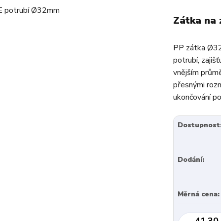
Zátka na
PP zátka Ø32
potrubí, zaji
vnějším průmě
přesnými rozm
ukončování po
Dostupnost
Dodání:
Měrná cena:
41,30