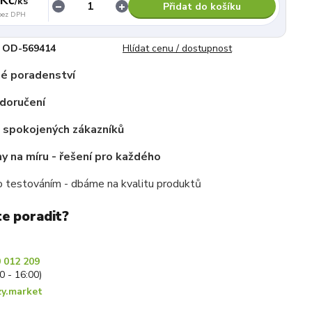
/
ks
Přidat do košíku
bez DPH
OD-569414
Hlídat cenu / dostupnost
é poradenství
doručení
c spokojených zákazníků
 na míru - řešení pro každého
 testováním - dbáme na kvalitu produktů
te poradit?
 012 209
30 - 16:00)
y.market