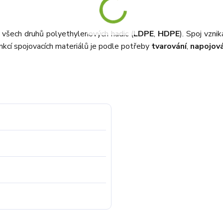
í všech druhů polyethylenových hadic (
LDPE
,
HDPE
). Spoj vzn
kcí spojovacích materiálů je podle potřeby
tvarování
,
napojová