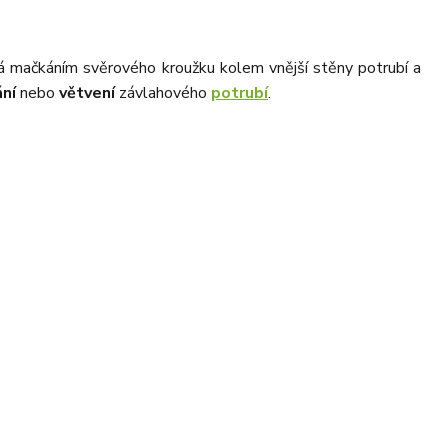
iká mačkáním svěrového kroužku kolem vnější stěny potrubí a
ní
nebo
větvení
závlahového
potrubí
.