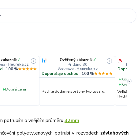
 zákazník
✓
Ověřený zákazník
✓
i
i
pna
·
Heureka.cz
Přidáno 30.
Přidá
července
·
Heureka.sk
od
100 %
★★★★★
Doporučuj
Doporučuje obchod
100 %
★★★★★
+
Komunik
»
+
Kvalita 
+
Dobrá cena
Rychle dodanie,správny typ tovaru.
Velká vstř
Rychlé dod
ým potrubím o vnějším průměru
32mm
.
ončování polyetylenových potrubí v rozvodech
závlahových