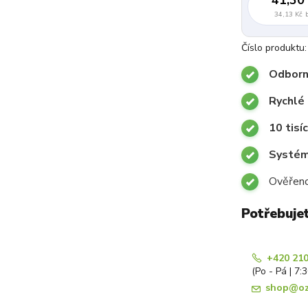
34,13 Kč
Číslo produktu:
Odborn
Rychlé 
10 tisí
Systémy
Ověřeno
Potřebuje
+420 210
(Po - Pá | 7:
shop@oz