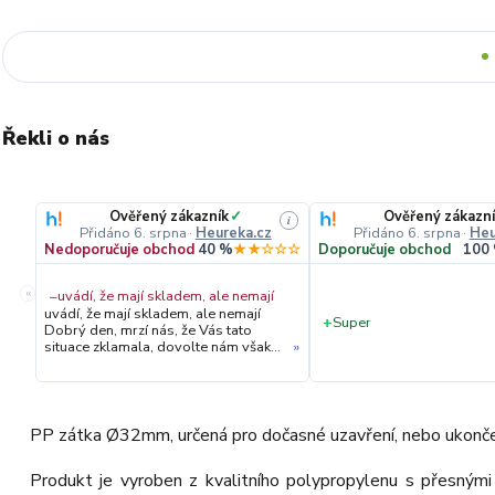
Řekli o nás
Ověřený zákazník
✓
Ověřený zákazní
i
Přidáno 6. srpna
·
Heureka.cz
Přidáno 6. srpna
·
Heu
Nedoporučuje obchod
40 %
★★☆☆☆
Doporučuje obchod
100
«
−
uvádí, že mají skladem, ale nemají
uvádí, že mají skladem, ale nemají
+
Super
Dobrý den, mrzí nás, že Vás tato
situace zklamala, dovolte nám však
»
upřesnit průběh vyřízení Vaší
objednávky. Hned druhý den ráno
jsme Vás telefonicky kontaktovali,
vysvětlili situaci ohledně
neočekávaného výpadku zboží a ještě
PP zátka Ø32mm, určená pro dočasné uzavření, nebo ukončen
prověřovali jeho dostupnost přímo u
dodavatele. Jelikož zboží nebylo k
Produkt je vyroben z kvalitního polypropylenu s přesným
dispozici ani u něj, museli jsme