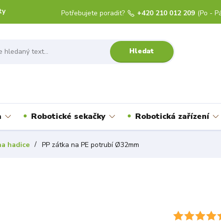
ty
Potřebujete poradit?
+420 210 012 209
(Po - Pá
Hledat
a
Robotické sekačky
Robotická zařízení
na hadice
PP zátka na PE potrubí Ø32mm