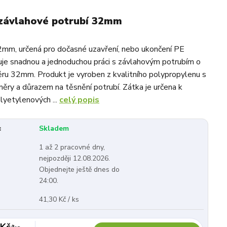
 závlahové potrubí 32mm
mm, určená pro dočasné uzavření, nebo ukončení PE
šťuje snadnou a jednoduchou práci s závlahovým potrubím o
ru 32mm. Produkt je vyroben z kvalitního polypropylenu s
ěry a důrazem na těsnění potrubí. Zátka je určena k
lyetylenových ...
celý popis
:
Skladem
1 až 2 pracovné dny,
nejpozději 12.08.2026.
Objednejte ještě dnes do
24:00.
41,30 Kč / ks
 Kč