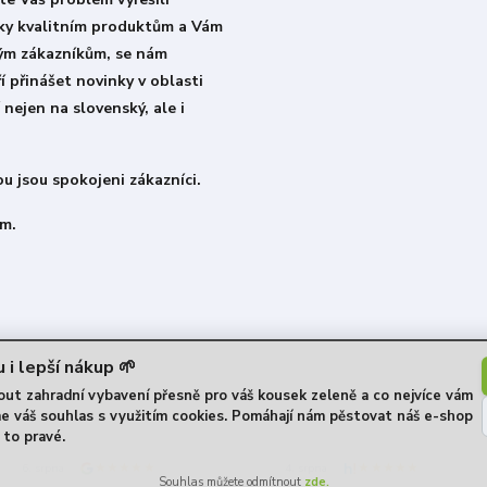
íky kvalitním produktům a Vám
lým zákazníkům, se nám
í přinášet novinky v oblasti
 nejen na slovenský, ale i
u jsou spokojeni zákazníci.
m.
 i lepší nákup 🌱
t zahradní vybavení přesně pro váš kousek zeleně a co nejvíce vám
me váš souhlas s využitím cookies. Pomáhají nám pěstovat náš e-shop
 to pravé.
★★★★★
★★★★★
6. srpna
4. srpna