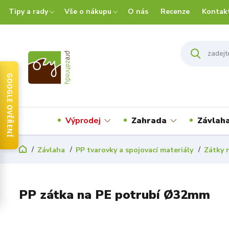
Tipy a rady
Vše o nákupu
O nás
Recenze
Kontak
GOOGLE OVĚŘENÍ
Výprodej
Zahrada
Závlah
Závlaha
PP tvarovky a spojovací materiály
Zátky 
PP zátka na PE potrubí Ø32mm