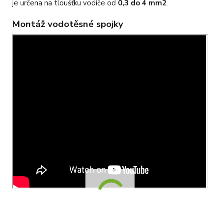
je určena na tloušťku vodiče od
0,3 do 4 mm2
.
Montáž vodotěsné spojky