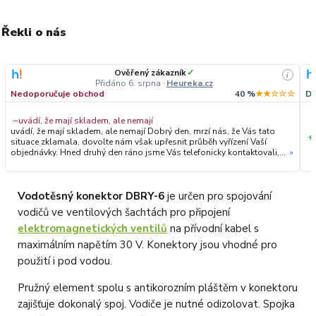
Řekli o nás
Ověřený zákazník
✓
i
Přidáno 6. srpna
·
Heureka.cz
Nedoporučuje obchod
40 %
★★☆☆☆
Do
−
uvádí, že mají skladem, ale nemají
uvádí, že mají skladem, ale nemají Dobrý den, mrzí nás, že Vás tato
+
situace zklamala, dovolte nám však upřesnit průběh vyřízení Vaší
objednávky. Hned druhý den ráno jsme Vás telefonicky kontaktovali,
»
vysvětlili situaci ohledně neočekávaného výpadku zboží a ještě
prověřovali jeho dostupnost přímo u dodavatele. Jelikož zboží
nebylo k dispozici ani u něj, museli jsme objednávku stornovat. O
všem jsme Vás obratem informovali a náležitě se omluvili.
Vodotěsný konektor DBRY-6
je určen pro spojování
Zakládáme si na férovém a rychlém jednání. O to více nás mrzí, že i
vodičů ve ventilových šachtách pro připojení
přes naši okamžitou reakci, osobní telefonát a maximální snahu náš
obchod nedoporučujete. Věříme, že nám v budoucnu dáte příležitost
elektromagnetických ventilů
na přívodní kabel s
přesvědčit Vás o kvalitě našich služeb. Tým OZY.market
maximálním napětím 30 V. Konektory jsou vhodné pro
použití i pod vodou.
Pružný element spolu s antikorozním pláštěm v konektoru
zajišťuje dokonalý spoj. Vodiče je nutné odizolovat. Spojka