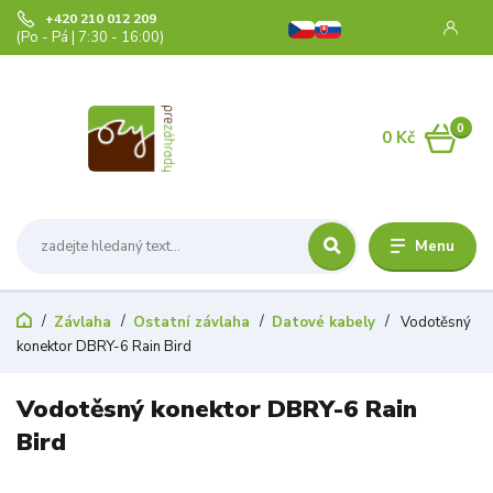
+420 210 012 209
(Po - Pá | 7:30 - 16:00)
0
0 Kč
Menu
Závlaha
Ostatní závlaha
Datové kabely
Vodotěsný
konektor DBRY-6 Rain Bird
Vodotěsný konektor DBRY-6 Rain
Bird