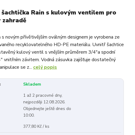
 šachtička Rain s kulovým ventilem pro
v zahradě
 s novým přívětivějším oválným designem je vyrobena ze
aného recyklovatelného HD-PE materiálu. Uvnitř šachtice
stavěný kulový ventil s vnějším průměrem 3/4"a spodní
/4" vnitřním závitem. Vodná zásuvka zajišťuje dostatečný
nipulace se z...
celý popis
:
Skladem
1 až 2 pracovné dny,
nejpozději 12.08.2026.
Objednejte ještě dnes do
10:00.
377,80 Kč / ks