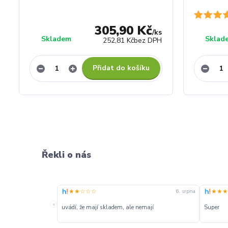
305,90 Kč
/
ks
Skladem
Sklad
252,81 Kč
bez DPH
Přidat do košíku
Řekli o nás
★★☆☆☆
★★★
6. srpna
«
uvádí, že mají skladem, ale nemají
Super