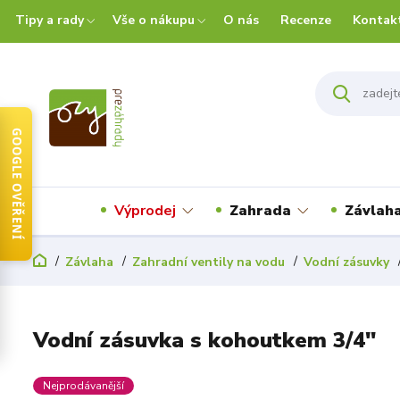
Tipy a rady
Vše o nákupu
O nás
Recenze
Kontak
GOOGLE OVĚŘENÍ
Výprodej
Zahrada
Závlah
Závlaha
Zahradní ventily na vodu
Vodní zásuvky
Vodní zásuvka s kohoutkem 3/4"
Nejprodávanější