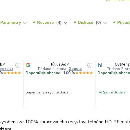
Parametry
Recenze
4
Diskuse
0
Příslu
k
✓
Július Áč
✓
Ověřený
i
i
reka.sk
Přidáno 4. srpna
·
Google
Přidáno 2. sr
 %
★★★★★
Doporučuje obchod
100 %
★★★★★
Doporučuje obch
Super ceny a rychlé dodání
+
Rychlé dodání
vyrobena ze 100% zpracovaného recyklovatelného HD-PE materiál
vitem.