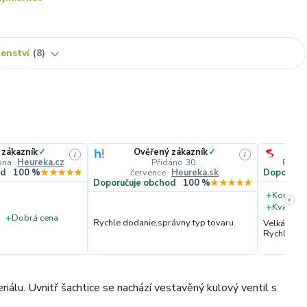
šenství
8
 zákazník
✓
Ověřený zákazník
✓
i
i
pna
·
Heureka.cz
Přidáno 30.
Přidá
července
·
Heureka.sk
od
100 %
★★★★★
Doporučuj
Doporučuje obchod
100 %
★★★★★
+
Komunik
»
+
Kvalita 
+
Dobrá cena
Rychle dodanie,správny typ tovaru.
Velká vstř
Rychlé dod
u. Uvnitř šachtice se nachází vestavěný kulový ventil s