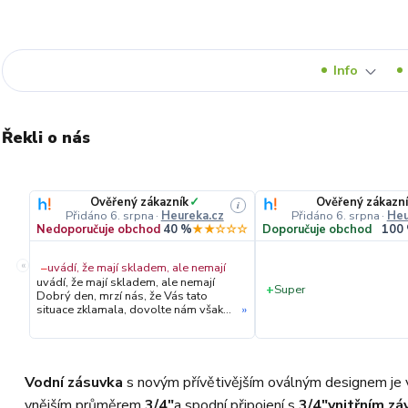
Info
Řekli o nás
Ověřený zákazník
✓
Ověřený zákazní
i
Přidáno 6. srpna
·
Heureka.cz
Přidáno 6. srpna
·
Heu
Nedoporučuje obchod
40 %
★★☆☆☆
Doporučuje obchod
100
«
−
uvádí, že mají skladem, ale nemají
uvádí, že mají skladem, ale nemají
+
Super
Dobrý den, mrzí nás, že Vás tato
situace zklamala, dovolte nám však
»
upřesnit průběh vyřízení Vaší
objednávky. Hned druhý den ráno
jsme Vás telefonicky kontaktovali,
vysvětlili situaci ohledně
neočekávaného výpadku zboží a ještě
Vodní zásuvka
s novým přívětivějším oválným designem je 
prověřovali jeho dostupnost přímo u
vnějším průměrem
3/4"
a spodní připojení s
3/4"
vnitřním zá
dodavatele. Jelikož zboží nebylo k