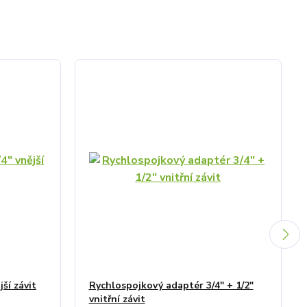
ší závit
Rychlospojkový adaptér 3/4" + 1/2"
vnitřní závit