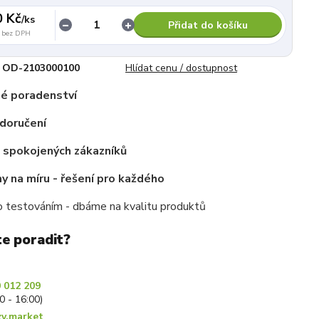
0 Kč
/
ks
Přidat do košíku
bez DPH
OD-2103000100
Hlídat cenu / dostupnost
é poradenství
doručení
c spokojených zákazníků
 na míru - řešení pro každého
 testováním - dbáme na kvalitu produktů
te poradit?
 012 209
30 - 16:00)
y.market