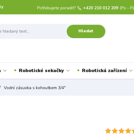
ty
Potřebujete poradit?
+420 210 012 209
(Po - Pá
Hledat
a
Robotické sekačky
Robotická zařízení
Vodní zásuvka s kohoutkem 3/4"