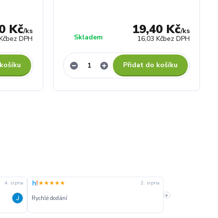
0 Kč
19,40 Kč
/
ks
/
ks
Skladem
Kč
bez DPH
16,03 Kč
bez DPH
 košíku
Přidat do košíku
★★★★★
★★★★★
4. srpna
2. srpna
»
Rychlé dodání
Rychle dodanie,sprá