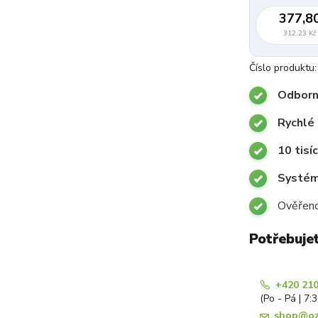
377,8
312,23 Kč
Číslo produktu:
Odborn
Rychlé 
10 tisí
Systémy
Ověřeno
Potřebuje
+420 210
(Po - Pá | 7:
shop@oz