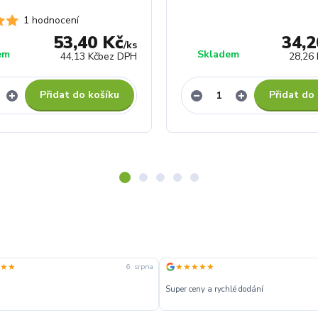
1 hodnocení
53,40 Kč
34,2
/
ks
em
Skladem
44,13 Kč
bez DPH
28,26 
Přidat do košíku
Přidat do
★★
★★★★★
6. srpna
Super ceny a rychlé dodání