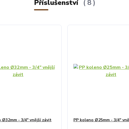
Příslušenství
8
 Ø32mm - 3/4" vnější závit
PP koleno Ø25mm - 3/4" vněj