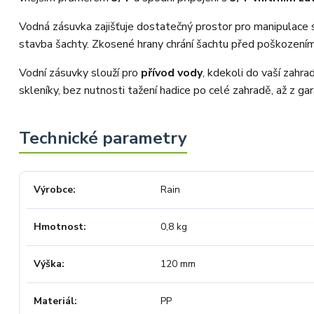
dispozici ani u něj, museli jsme
objednávku stornovat. O všem jsme
Vodná zásuvka zajišťuje dostatečný prostor pro manipulace se 
Vás obratem informovali a náležitě
se omluvili. Zakládáme si na férovém
stavba šachty. Zkosené hrany chrání šachtu před poškozením
a rychlém jednání. O to více nás mrzí,
že i přes naši okamžitou reakci,
Vodní zásuvky slouží pro
přívod vody
, kdekoli do vaší zahr
osobní telefonát a maximální snahu
náš obchod nedoporučujete. Věříme,
skleníky, bez nutnosti tažení hadice po celé zahradě, až z gar
že nám v budoucnu dáte příležitost
přesvědčit Vás o kvalitě našich
služeb. Tým OZY.market
Výrobce
Rain
Hmotnost
0,8 kg
Výška
120 mm
Materiál
PP