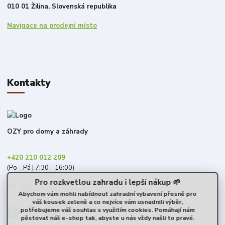
010 01 Žilina, Slovenská republika
Navigace na prodejní místo
Kontakty
OZY pro domy a záhrady
+420 210 012 209
(Po - Pá | 7:30 - 16:00)
Pro rozkvetlou zahradu i lepší nákup 🌱
shop@ozy.market
Abychom vám mohli nabídnout zahradní vybavení přesně pro
váš kousek zeleně a co nejvíce vám usnadnili výběr,
potřebujeme váš souhlas s využitím cookies. Pomáhají nám
pěstovat náš e-shop tak, abyste u nás vždy našli to pravé.