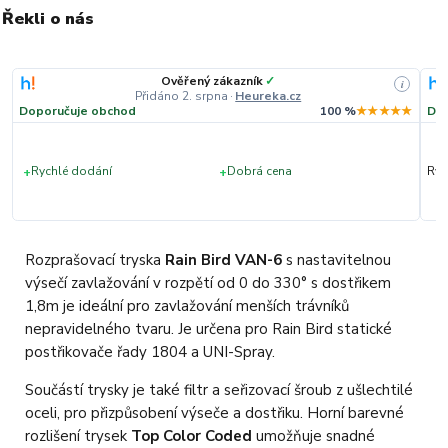
Řekli o nás
Ověřený zákazník
✓
i
Přidáno 2. srpna
·
Heureka.cz
★
Doporučuje obchod
100 %
★★★★★
Dop
+
+
Rychlé dodání
Dobrá cena
Ryc
Rozprašovací tryska
Rain Bird VAN-6
s nastavitelnou
výsečí zavlažování v rozpětí od 0 do 330° s dostřikem
1,8m je ideální pro zavlažování menších trávníků
nepravidelného tvaru. Je určena pro Rain Bird statické
postřikovače řady 1804 a UNI-Spray.
Součástí trysky je také filtr a seřizovací šroub z ušlechtilé
oceli, pro přizpůsobení výseče a dostřiku. Horní barevné
rozlišení trysek
Top Color Coded
umožňuje snadné