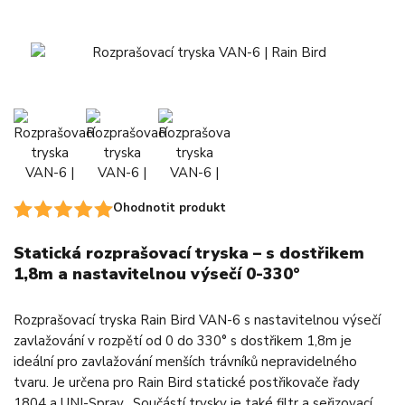
Ohodnotit produkt
Statická rozprašovací tryska – s dostřikem
1,8m a nastavitelnou výsečí 0-330°
Rozprašovací tryska Rain Bird VAN-6 s nastavitelnou výsečí
zavlažování v rozpětí od 0 do 330° s dostřikem 1,8m je
ideální pro zavlažování menších trávníků nepravidelného
tvaru. Je určena pro Rain Bird statické postřikovače řady
1804 a UNI-Spray. Součástí trysky je také filtr a seřizovací