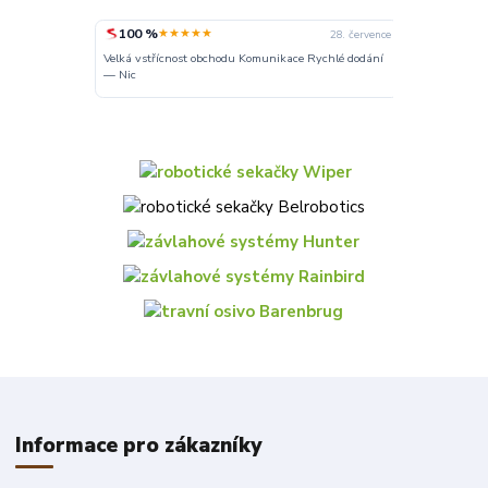
100 %
100 %
★★★★★
★★
30. července
28. července
Velká vstřícnost obchodu Komunikace Rychlé dodání
Dobré
— Nic
Informace pro zákazníky