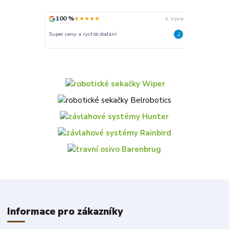
100 %
100 %
★★★★★
★★
4. srpna
Super ceny a rychlé dodání
Rychlé dodání
Informace pro zákazníky