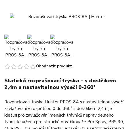
Ohodnotit produkt
Statická rozprašovací tryska – s dostřikem
2,4m a nastavitelnou výsečí 0-360°
Rozprašovací tryska Hunter PROS-8A s nastavitelnou výsečí
zavlažování v rozpětí od 0 do 360° s dostřikem 2,4m je
ideální pro zavlažování menších trávníků nepravidelného
tvaru. Je určena pro statické postřikovače Pro Spray, PRS 30,
40 a PS Ultra. Součástí trysky je také filtr a seřizovací šroub z