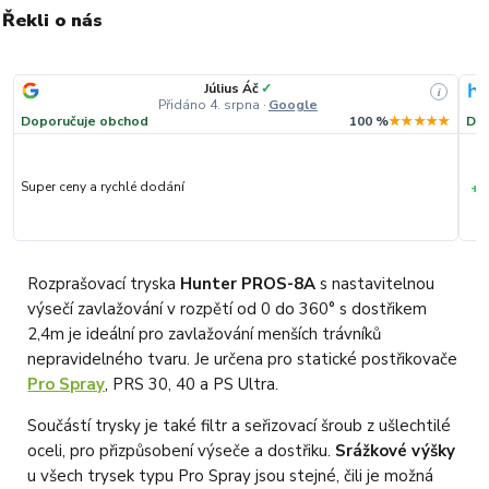
Řekli o nás
Július Áč
✓
i
Přidáno 4. srpna
·
Google
Doporučuje obchod
100 %
★★★★★
Dop
+
Super ceny a rychlé dodání
R
Rozprašovací tryska
Hunter PROS-8A
s nastavitelnou
výsečí zavlažování v rozpětí od 0 do 360° s dostřikem
2,4m je ideální pro zavlažování menších trávníků
nepravidelného tvaru. Je určena pro statické postřikovače
Pro Spray
, PRS 30, 40 a PS Ultra.
Součástí trysky je také filtr a seřizovací šroub z ušlechtilé
oceli, pro přizpůsobení výseče a dostřiku.
Srážkové výšky
u všech trysek typu Pro Spray jsou stejné, čili je možná