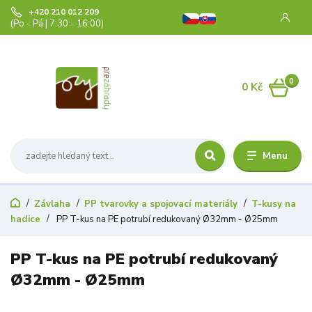
+420 210 012 209
(Po - Pá | 7:30 - 16:00)
0
0 Kč
Menu
Závlaha
PP tvarovky a spojovací materiály
T-kusy na
hadice
PP T-kus na PE potrubí redukovaný Ø32mm - Ø25mm
PP T-kus na PE potrubí redukovaný
Ø32mm - Ø25mm