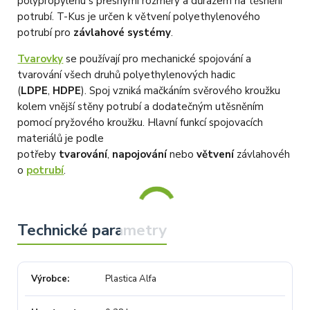
polypropylenu s přesnými rozměry a důrazem na těsnění
potrubí. T-Kus je určen k větvení polyethylenového
potrubí pro
závlahové systémy
.
Tvarovky
se používají pro mechanické spojování a
tvarování všech druhů polyethylenových hadic
(
LDPE
,
HDPE
). Spoj vzniká mačkáním svěrového kroužku
kolem vnější stěny potrubí a dodatečným utěsněním
pomocí pryžového kroužku. Hlavní funkcí spojovacích
materiálů je podle
potřeby
tvarování
,
napojování
nebo
větvení
závlahovéh
o
potrubí
.
Výrobce
Plastica Alfa