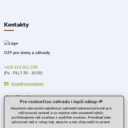
Kontakty
OZY pro domy a záhrady
+420 210 012 209
(Po - Pá | 7:30 - 16:00)
shop@ozy.market
Pro rozkvetlou zahradu i lepší nákup 🌱
Abychom vám mohli nabídnout zahradní vybavení přesně pro
váš kousek zeleně a co nejvíce vám usnadnili výběr,
potřebujeme váš souhlas s využitím cookies. Pomáhají nám
pěstovat náš e-shop tak, abyste u nás vždy našli to pravé.
© 2026 OZY s.r.o.