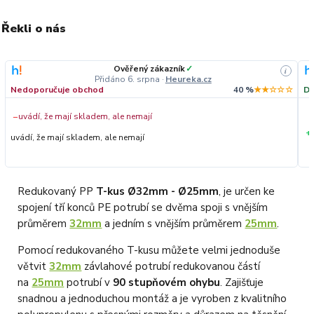
Řekli o nás
Ověřený zákazník
✓
i
Přidáno 6. srpna
·
Heureka.cz
Nedoporučuje obchod
40 %
★★☆☆☆
Do
−
uvádí, že mají skladem, ale nemají
+
uvádí, že mají skladem, ale nemají
Redukovaný PP
T-kus Ø32mm - Ø25mm
, je určen ke
spojení tří konců PE potrubí se dvěma spoji s vnějším
průměrem
32mm
a jedním s vnějším průměrem
25mm
.
Pomocí redukovaného T-kusu můžete velmi jednoduše
větvit
32mm
závlahové potrubí redukovanou částí
na
25mm
potrubí v
90 stupňovém ohybu
. Zajišťuje
snadnou a jednoduchou montáž a je vyroben z kvalitního