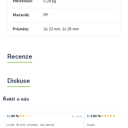
Hmotnost
0,28 kg
Materiál
PP
Průměry
2x 32 mm, 1x 25 mm
Řekli o nás
40 %
100 %
★★☆☆☆
★★★★★
6. srpna
uvádí, že mají skladem, ale nemají
Super