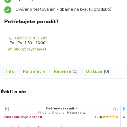
Ověřeno testováním - dbáme na kvalitu produktů
Potřebujete poradit?
+420 210 012 209
(Po - Pá | 7:30 - 16:00)
shop@ozy.market
Info
Parametry
Recenze
1
Diskuse
0
Řekli o nás
Ověřený zákazník
✓
i
Přidáno 6. srpna
·
Heureka.cz
Nedoporučuje obchod
40 %
★★☆☆☆
Do