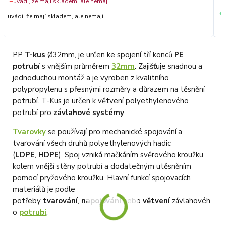
−
uvádí, že mají skladem, ale nemají
+
uvádí, že mají skladem, ale nemají
PP
T-kus
Ø32mm, je určen ke spojení tří konců
PE
potrubí
s vnějším průměrem
32mm
. Zajišťuje snadnou a
jednoduchou montáž a je vyroben z kvalitního
polypropylenu s přesnými rozměry a důrazem na těsnění
potrubí. T-Kus je určen k větvení polyethylenového
potrubí pro
závlahové systémy
.
Tvarovky
se používají pro mechanické spojování a
tvarování všech druhů polyethylenových hadic
(
LDPE
,
HDPE
). Spoj vzniká mačkáním svěrového kroužku
kolem vnější stěny potrubí a dodatečným utěsněním
pomocí pryžového kroužku. Hlavní funkcí spojovacích
materiálů je podle
potřeby
tvarování
,
napojování
nebo
větvení
závlahovéh
o
potrubí
.