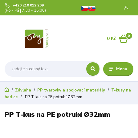
+420 210 012 209
(Po - Pá | 7:30 - 16:00)
0
0 Kč
Menu
Závlaha
PP tvarovky a spojovací materiály
T-kusy na
hadice
PP T-kus na PE potrubí Ø32mm
PP T-kus na PE potrubí Ø32mm