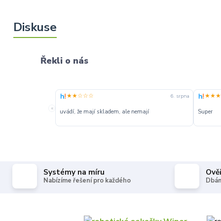
Řekli o nás
★★☆☆☆
★★★
6. srpna
«
uvádí, že mají skladem, ale nemají
Super
Systémy na míru
Ově
Nabízíme řešení pro každého
Dbám