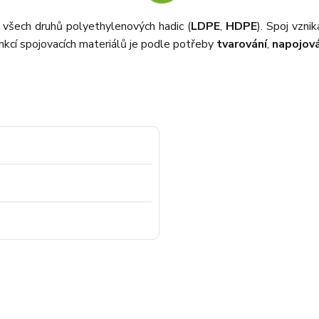
í všech druhů polyethylenových hadic (
LDPE
,
HDPE
). Spoj vzn
kcí spojovacích materiálů je podle potřeby
tvarování
,
napojová