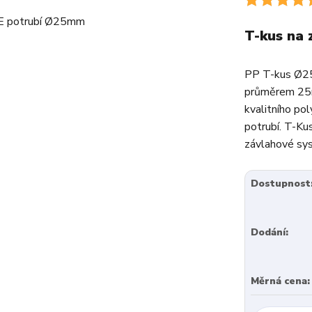
T-kus na
PP T-kus Ø25m
průměrem 25m
kvalitního po
potrubí. T-Ku
závlahové sys
Dostupnost
Dodání:
Měrná cena: