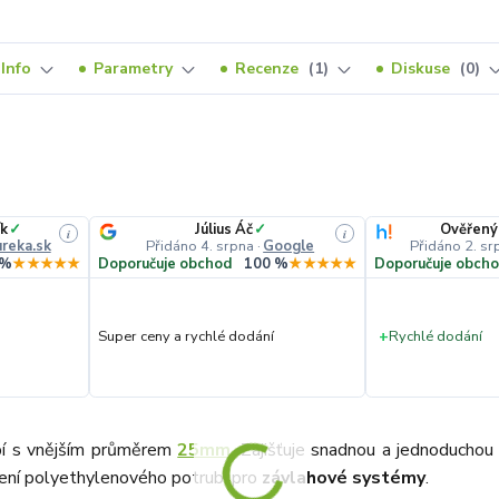
Info
Parametry
Recenze
1
Diskuse
0
k
✓
Július Áč
✓
Ověřený
i
i
reka.sk
Přidáno 4. srpna
·
Google
Přidáno 2. sr
 %
★★★★★
Doporučuje obchod
100 %
★★★★★
Doporučuje obch
Super ceny a rychlé dodání
+
Rychlé dodání
ubí s vnějším průměrem
25mm
. Zajišťuje snadnou a jednoduchou
vení polyethylenového potrubí pro
závlahové systémy
.