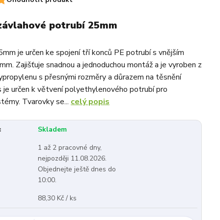
 závlahové potrubí 25mm
m je určen ke spojení tří konců PE potrubí s vnějším
m. Zajišťuje snadnou a jednoduchou montáž a je vyroben z
lypropylenu s přesnými rozměry a důrazem na těsnění
s je určen k větvení polyethylenového potrubí pro
témy. Tvarovky se...
celý popis
:
Skladem
1 až 2 pracovné dny,
nejpozději 11.08.2026.
Objednejte ještě dnes do
10:00.
88,30 Kč / ks