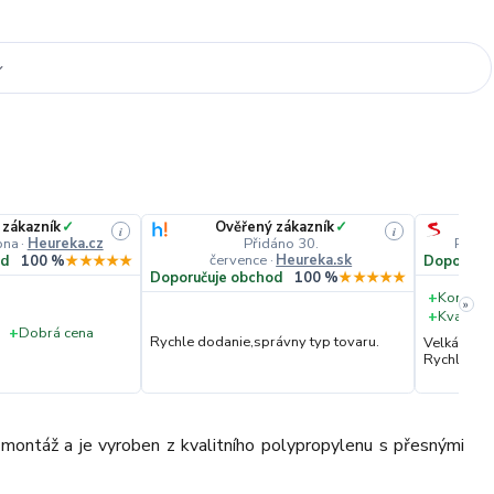
 zákazník
✓
Ověřený zákazník
✓
i
i
pna
·
Heureka.cz
Přidáno 30.
Přidá
července
·
Heureka.sk
od
100 %
★★★★★
Doporučuj
Doporučuje obchod
100 %
★★★★★
+
Komunik
»
+
Kvalita 
+
Dobrá cena
Rychle dodanie,správny typ tovaru.
Velká vstř
Rychlé dod
 montáž a je vyroben z kvalitního polypropylenu s přesnými