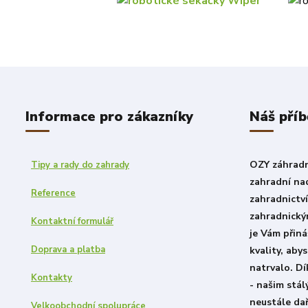
Informace pro zákazníky
Náš příb
OZY záhradni
Tipy a rady do zahrady
zahradní nad
Reference
zahradnictv
zahradnický
Kontaktní formulář
je Vám přiná
Doprava a platba
kvality, aby
natrvalo. D
Kontakty
- našim stá
neustále dař
Velkoobchodní spolupráce