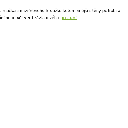
iká mačkáním svěrového kroužku kolem vnější stěny potrubí a
ní
nebo
větvení
závlahového
potrubí
.