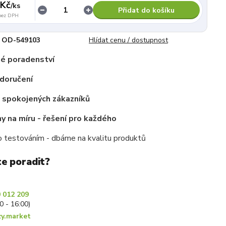
 Kč
/
ks
Přidat do košíku
bez DPH
OD-549103
Hlídat cenu / dostupnost
é poradenství
doručení
c spokojených zákazníků
 na míru - řešení pro každého
 testováním - dbáme na kvalitu produktů
te poradit?
 012 209
30 - 16:00)
y.market