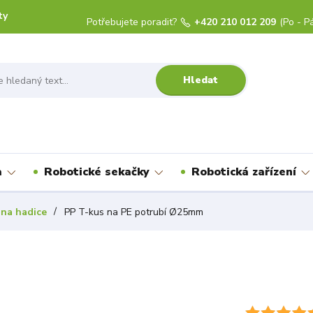
ty
Potřebujete poradit?
+420 210 012 209
(Po - Pá
Hledat
a
Robotické sekačky
Robotická zařízení
 na hadice
PP T-kus na PE potrubí Ø25mm