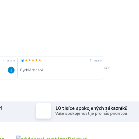
★★★★★
★★★★★
4. srpna
2. srpna
»
Rychlé dodání
Rychle dodanie,sprá
í
10 tisíce spokojených zákazníků
Vaše spokojenost je pro nás prioritou