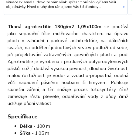
situace zklamala, dovolte nám však upřesnit průběh vyřízení Vaší
objednávky. Hned druhý den ráno jsme Vás telefonicky
»
kontaktovali, vysvětlili situaci ohledně neočekávaného výpadku
zboží a ještě prověřovali jeho dostupnost přímo u dodavatele.
Jelikož zboží nebylo k dispozici ani u něj, museli jsme objednávku
stornovat. O všem jsme Vás obratem informovali a náležitě se
Tkaná agrotextilie 130g/m2 1,05x100m
se používá
omluvili. Zakládáme si na férovém a rychlém jednání. O to více nás
jako separační fólie mulčovacího charakteru na úpravu
mrzí, že i přes naši okamžitou reakci, osobní telefonát a maximální
snahu náš obchod nedoporučujete. Věříme, že nám v budoucnu
ploch v zahradní i parkové architerktúre, na dálničních
dáte příležitost přesvědčit Vás o kvalitě našich služeb. Tým
svazích, na oddělení jednotlivých vrstev podloží od sebe,
OZY.market
při projektování zatravněných zpevněných ploch a pod.
Agrotextilie je vyrobena z protkaných polypropylenových
pásků, což jí dodává vysokou pevnost, dlouhou životnost,
malou roztažnost, je vodo- a vzducho-propustná, odolná
vůči napadení plísněmi, houbami či hmyzem. Pohlcuje
sluneční záření, a tím snižuje proces fotosyntézy, čímž
zamezuje růstu plevele, odpařování vody z půdy, čímž
udržuje půdní vlhkost.
Specifikace
Délka
- 100 m
Šířka
- 1,05 m