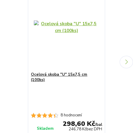
Ocelová skoba "U" 15x7,5 cm
(100ks)
Koupit nad
1
OZYBRD5
Neviditelný
9 hodnocení
298,60 Kč
/
bal
Skladem
Skladem
246,78 Kč
bez DPH