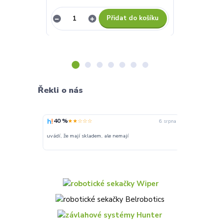
Přidat do košíku
Řekli o nás
40 %
100 %
★★☆☆☆
★★
6. srpna
uvádí, že mají skladem, ale nemají
Super