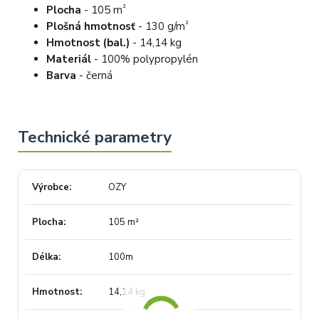
²
Plocha
- 105 m
²
Plošná hmotnosť
- 130 g/m
Hmotnost (bal.)
- 14,14 kg
Materiál
- 100% polypropylén
Barva
- černá
Výrobce
OZY
Plocha
105 m²
Délka
100m
Hmotnost
14,14 kg