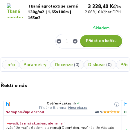
3 228,40 Kč
Tkaná agrotextilie černá
/
ks
130g/m2 | 1,65x100m |
2 668,10 Kč
bez DPH
165m2
Skladem
Přidat do košíku
Info
Parametry
Recenze
0
Diskuse
0
Přís
Řekli o nás
Ověřený zákazník
✓
i
Přidáno 6. srpna
·
Heureka.cz
Nedoporučuje obchod
40 %
★★☆☆☆
Dop
−
uvádí, že mají skladem, ale nemají
uvádí, že mají skladem, ale nemají Dobrý den, mrzí nás, že Vás tato
+
S