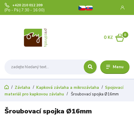
+420 210 012 209
(Po - Pá | 7:30 - 16:00)
0
0 Kč
Menu
Závlaha
Kapková závlaha a mikrozávlaha
Spojovací
materiál pro kapkovou závlahu
Šroubovací spojka Ø16mm
Šroubovací spojka Ø16mm