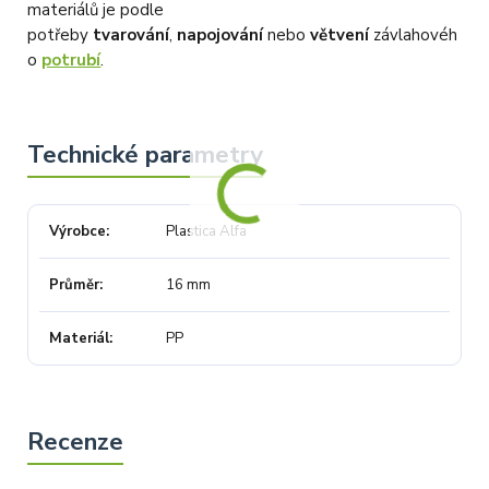
materiálů je podle
potřeby
tvarování
,
napojování
nebo
větvení
závlahovéh
o
potrubí
.
Výrobce
Plastica Alfa
Průměr
16 mm
Materiál
PP