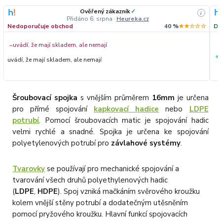
Ověřený zákazník
✓
i
Přidáno 6. srpna
·
Heureka.cz
Nedoporučuje obchod
40 %
★★☆☆☆
Do
−
uvádí, že mají skladem, ale nemají
+
uvádí, že mají skladem, ale nemají
Šroubovací spojka
s vnějším průměrem
16mm
je určena
pro přímé spojování
kapkovací hadice
nebo
LDPE
potrubí
. Pomocí šroubovacích matic je spojování hadic
velmi rychlé a snadné. Spojka je určena ke spojování
polyetylenových potrubí pro
závlahové systémy
.
Tvarovky
se používají pro mechanické spojování a
tvarování všech druhů polyethylenových hadic
(
LDPE
,
HDPE
). Spoj vzniká mačkáním svěrového kroužku
kolem vnější stěny potrubí a dodatečným utěsněním
pomocí pryžového kroužku. Hlavní funkcí spojovacích