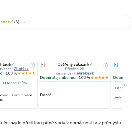
šenství
3
 Hladík
✓
Ověřený zákazník
✓
i
i
ervence
·
Zboží.cz
Přidáno 28.
července
·
Heureka.sk
č
od
100 %
★★★★★
Doporučuje obchod
100 %
★★★★★
Doporučuj
+
Dodací lhůta
»
+
dorucene
Dobré
obchodu Komunikace
ziadna
ic
nění najde při filtraci pitné vody v domácnosti a v průmyslu.