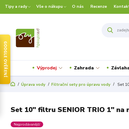
Tipy a rady
Vše o nákupu
O nás
Recenze
Kontak
GOOGLE OVĚŘENÍ
Výprodej
Zahrada
Závlah
Úprava vody
Filtrační sety pro úpravu vody
Set 10
Set 10" filtru SENIOR TRIO 1" na n
Nejprodávanější