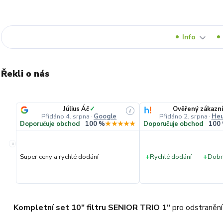
Info
Řekli o nás
Július Áč
✓
Ověřený zákazní
i
Přidáno 4. srpna
·
Google
Přidáno 2. srpna
·
Heu
Doporučuje obchod
100 %
★★★★★
Doporučuje obchod
100
«
Super ceny a rychlé dodání
+
Rychlé dodání
+
Dobr
Kompletní set 10" filtru SENIOR TRIO 1"
pro odstraněn