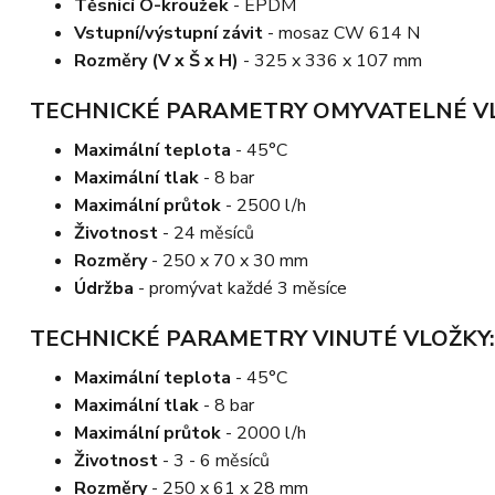
Těsnicí O-kroužek
- EPDM
Vstupní/výstupní závit
- mosaz CW 614 N
Rozměry (V x Š x H)
- 325 x 336 x 107 mm
TECHNICKÉ PARAMETRY OMYVATELNÉ VL
Maximální teplota
- 45°C
Maximální tlak
- 8 bar
Maximální průtok
- 2500 l/h
Životnost
- 24 měsíců
Rozměry
- 250 x 70 x 30 mm
Údržba
- promývat každé 3 měsíce
TECHNICKÉ PARAMETRY VINUTÉ VLOŽKY:
Maximální teplota
- 45°C
Maximální tlak
- 8 bar
Maximální průtok
- 2000 l/h
Životnost
- 3 - 6 měsíců
Rozměry
- 250 x 61 x 28 mm