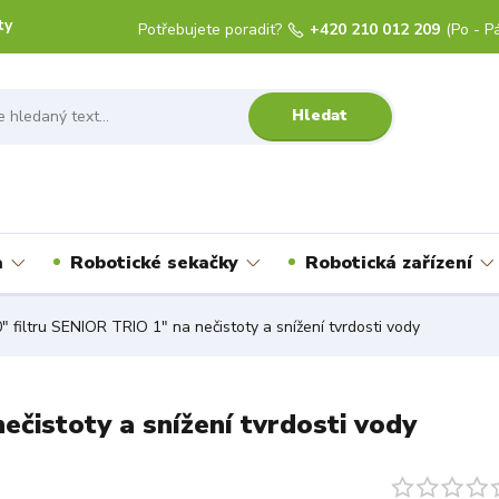
ty
Potřebujete poradit?
+420 210 012 209
(Po - Pá
Hledat
a
Robotické sekačky
Robotická zařízení
" filtru SENIOR TRIO 1" na nečistoty a snížení tvrdosti vody
ečistoty a snížení tvrdosti vody