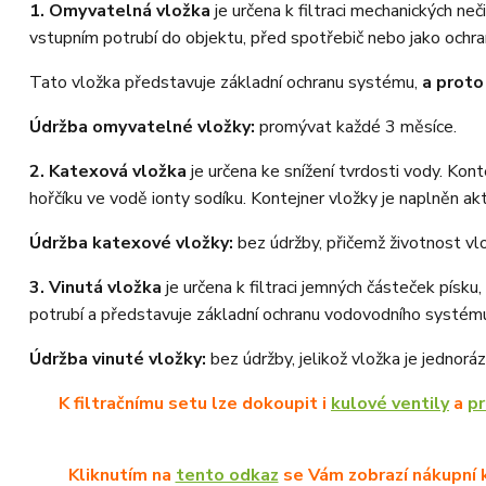
1. Omyvatelná vložka
je určena k filtraci mechanických ne
vstupním potrubí do objektu, před spotřebič nebo jako ochrana 
Tato vložka představuje základní ochranu systému,
a proto
Údržba omyvatelné vložky:
promývat každé 3 měsíce.
2. Katexová vložka
je určena ke snížení tvrdosti vody. Kon
hořčíku ve vodě ionty sodíku. Kontejner vložky je naplněn akt
Údržba katexové vložky:
bez údržby, přičemž životnost vlo
3. Vinutá vložka
je určena k filtraci jemných částeček písku
potrubí a představuje základní ochranu vodovodního systém
Údržba vinuté vložky:
bez údržby, jelikož vložka je jednorá
K filtračnímu setu lze dokoupit i
kulové ventily
a
p
Kliknutím na
tento odkaz
se Vám zobrazí nákupní k