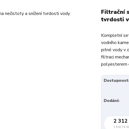
Filtrační
tvrdosti 
Kompletní set
vodního kamene
pitné vody v 
filtraci mecha
polyesterem o
Dostupnost
Dodání:
2 312
1 910,74 K