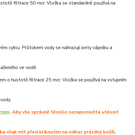
hustotě filtrace 50 mcr. Vložka se standardně používá na
ovém cyklu. Průtokem vody se nahrazují ionty vápníku a
bsaženého ve vodě.
áknem o hustotě filtrace 25 mcr. Vložka se používá na vstupním
 vody.
32mm
. Aby vše správně těsnilo nezapomeňte utěsnit
ba však mít před kliknutím na odkaz prázdný košík,