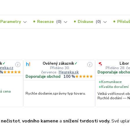
Parametry
Recenze
0
Diskuse
0
Příslu
k
✓
Ověřený zákazník
✓
Libor
i
i
reka.cz
Přidáno 30.
Přidáno 28. č
července
·
Heureka.sk
 %
★★★★★
Doporučuje obch
Doporučuje obchod
100 %
★★★★★
+
Komunikace
+
Kvalita doručení
á cena
Rychle dodanie,správny typ tovaru.
Velká vstřícnost 
Rychlé dodání — N
í
nečistot
,
vodního kamene
a
snížení tvrdosti vody.
Své uplat