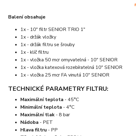
Balení obsahuje
1x - 10" filtr SENIOR TRIO 1"
1x - držák vložky
1x - držák filtru se šrouby
1x - klíč filtru
1x - vložka 50 mcr omyvatelná - 10" SENIOR
1x - vložka katexová rozebíratelná 10" SENIOR
1x - vložka 25 mcr FA vinutá 10" SENIOR
TECHNICKÉ PARAMETRY FILTRU:
Maximální teplota
- 45°C
Minimální teplota
- 4°C
Maximální tlak
- 8 bar
Nádoba
- PET
Hlava filtru
- PP