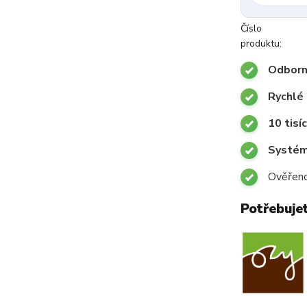
Číslo
produktu:
Odborn
Rychlé 
10 tisí
Systémy
Ověřeno
Potřebuje