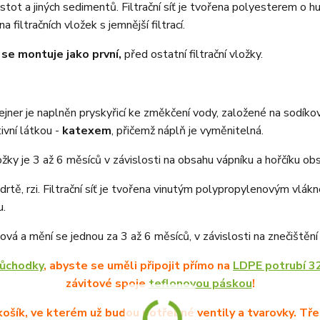
čistot a jiných sedimentů. Filtrační síť je tvořena polyesterem o 
filtračních vložek s jemnější filtrací.
 se montuje jako první,
před ostatní filtrační vložky.
tejner je naplněn pryskyřicí ke změkčení vody, založené na sodík
ivní látkou -
katexem
, přičemž náplň je vyměnitelná.
žky je 3 až 6 měsíců v závislosti na obsahu vápníku a hořčíku o
, drtě, rzi. Filtrační síť je tvořena vinutým polypropylenovým vl
u.
zová a mění se jednou za 3 až 6 měsíců, v závislosti na znečištění
růchodky
, abyste se uměli připojit přímo na
LDPE potrubí 
závitové spoje
teflonovou páskou
!
ošík, ve kterém už budou potřebné ventily a tvarovky. Tře