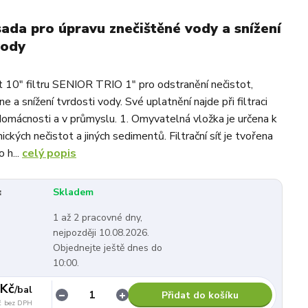
 sada pro úpravu znečištěné vody a snížení
vody
 10" filtru SENIOR TRIO 1" pro odstranění nečistot,
 a snížení tvrdosti vody. Své uplatnění najde při filtraci
domácnosti a v průmyslu. 1. Omyvatelná vložka je určena k
nických nečistot a jiných sedimentů. Filtrační síť je tvořena
 h...
celý popis
:
Skladem
1 až 2 pracovné dny,
nejpozději 10.08.2026.
Objednejte ještě dnes do
10:00.
 Kč
/
bal
Přidat do košíku
č
bez DPH