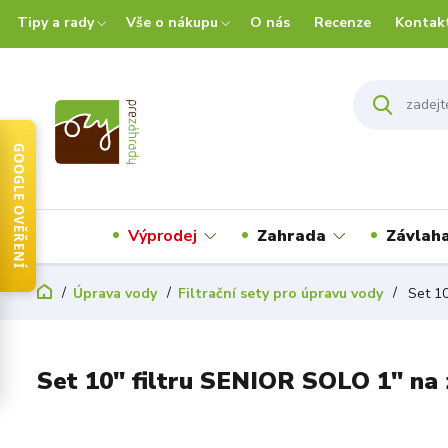
Tipy a rady
Vše o nákupu
O nás
Recenze
Kontak
GOOGLE OVĚŘENÍ
Výprodej
Zahrada
Závlah
Úprava vody
Filtrační sety pro úpravu vody
Set 10
Set 10" filtru SENIOR SOLO 1" na 