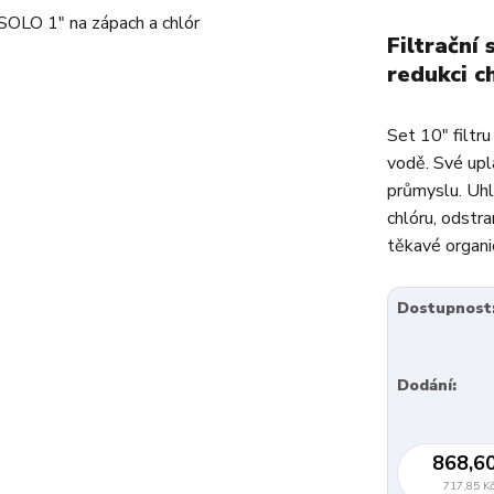
Filtrační
redukci c
Set 10" filtr
vodě. Své upla
průmyslu. Uhlí
chlóru, odstra
těkavé organi
Dostupnost
Dodání:
868,6
717,85 K