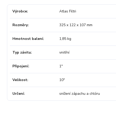
Výrobce
Atlas Filtri
Rozměry
325 x 122 x 107 mm
Hmotnost balení
1,85 kg
Typ závitu
vnitřní
Připojení
1"
Velikost
10"
Určení
snížení zápachu a chlóru