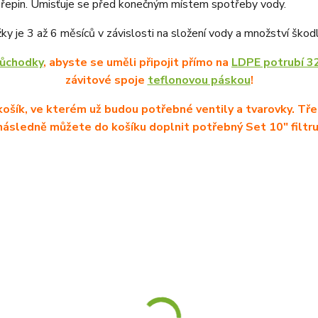
kořepin. Umisťuje se před konečným místem spotřeby vody.
ky je 3 až 6 měsíců v závislosti na složení vody a množství ško
růchodky
, abyste se uměli připojit přímo na
LDPE potrubí 
závitové spoje
teflonovou páskou
!
ošík, ve kterém už budou potřebné ventily a tvarovky. Tře
následně můžete do košíku doplnit potřebný Set 10" filtru