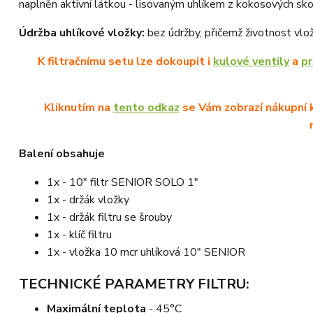
naplněn aktivní látkou - lisovaným uhlíkem z kokosových s
Údržba uhlíkové vložky:
bez údržby, přičemž životnost vlož
K filtračnímu setu lze dokoupit i
kulové ventily
a
p
Kliknutím na
tento odkaz
se Vám zobrazí nákupní k
Balení obsahuje
1x - 10" filtr SENIOR SOLO 1"
1x - držák vložky
1x - držák filtru se šrouby
1x - klíč filtru
1x - vložka 10 mcr uhlíková 10" SENIOR
TECHNICKÉ PARAMETRY FILTRU:
Maximální teplota
- 45°C