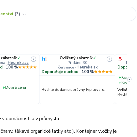
šenství
3
 zákazník
✓
Ověřený zákazník
✓
i
i
pna
·
Heureka.cz
Přidáno 30.
Přidá
července
·
Heureka.sk
od
100 %
★★★★★
Doporučuj
Doporučuje obchod
100 %
★★★★★
+
Komunik
»
+
Kvalita 
+
Dobrá cena
Rychle dodanie,správny typ tovaru.
Velká vstř
Rychlé dod
ody v domácnosti a v průmyslu.
sičnany, těkavé organické látky atd.). Kontejner vložky je