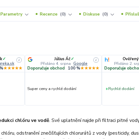
Parametry
Recenze
0
Diskuse
0
Příslu
k
✓
Július Áč
✓
Ověřený
i
i
reka.sk
Přidáno 4. srpna
·
Google
Přidáno 2. sr
 %
★★★★★
Doporučuje obchod
100 %
★★★★★
Doporučuje obch
Super ceny a rychlé dodání
+
Rychlé dodání
edukci chlóru ve vodě
. Své uplatnění najde při filtraci pitné v
 chlóru, odstranění znečišťujících chlorurátů z vody (pesticidy, du