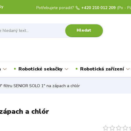
ty
Potřebujete poradit?
+420 210 012 209
(Po - Pá
Hledat
a
Robotické sekačky
Robotická zařízení
" filtru SENIOR SOLO 1" na zápach a chlór
zápach a chlór