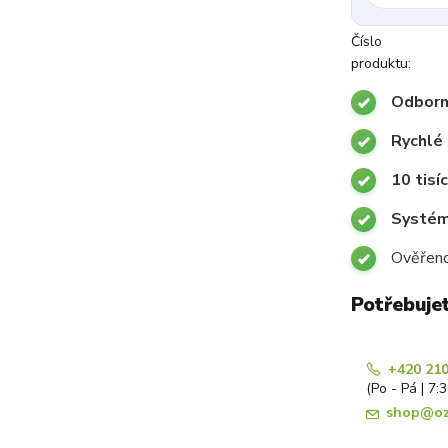
Číslo
produktu:
Odborn
Rychlé 
10 tisí
Systémy
Ověřeno
Potřebuje
+420 210
(Po - Pá | 7:
shop@oz