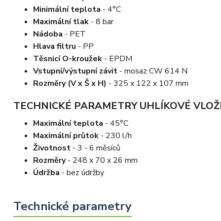
Minimální teplota
- 4°C
Maximální tlak
- 8 bar
Nádoba
- PET
Hlava filtru
- PP
Těsnicí O-kroužek
- EPDM
Vstupní/výstupní závit
- mosaz CW 614 N
Rozměry (V x Š x H)
- 325 x 122 x 107 mm
TECHNICKÉ PARAMETRY UHLÍKOVÉ VLOŽ
Maximální teplota
- 45°C
Maximální průtok
- 230 l/h
Životnost
- 3 - 6 měsíců
Rozměry
- 248 x 70 x 26 mm
Údržba
- bez údržby