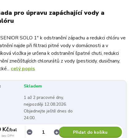
 sada pro úpravu zapáchající vody a
hlóru
u SENIOR SOLO 1" k odstranění zápachu a redukci chlóru ve
tnění najde při filtraci pitné vody v domácnosti a v
ková vložka je určena k odstranění špatné chuti, redukci
nění znečišťujících chlorurátů z vody (pesticidy, dusičnany,
cké...
celý popis
:
Skladem
1 až 2 pracovné dny,
nejpozději 12.08.2026.
Objednejte ještě dnes do
24:00.
0 Kč
/
bal
Přidat do košíku
č
bez DPH