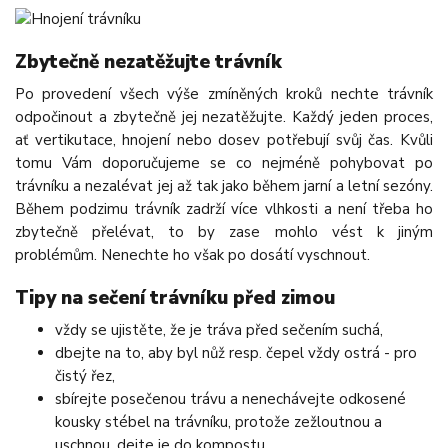
Zbytečně nezatěžujte trávník
Po provedení všech výše zmíněných kroků nechte trávník
odpočinout a zbytečně jej nezatěžujte. Každý jeden proces,
ať vertikutace, hnojení nebo dosev potřebují svůj čas. Kvůli
tomu Vám doporučujeme se co nejméně pohybovat po
trávníku a nezalévat jej až tak jako během jarní a letní sezóny.
Během podzimu trávník zadrží více vlhkosti a není třeba ho
zbytečně přelévat, to by zase mohlo vést k jiným
problémům. Nenechte ho však po dosátí vyschnout.
Tipy na sečení trávníku před zimou
vždy se ujistěte, že je tráva před sečením suchá,
dbejte na to, aby byl nůž resp. čepel vždy ostrá - pro
čistý řez,
sbírejte posečenou trávu a nenechávejte odkosené
kousky stébel na trávníku, protože zežloutnou a
uschnou, dejte je do kompostu,