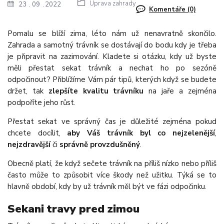
Úprava zahrady
23
09
2022
Komentáře (0)
Pomalu se blíží zima, léto nám už nenavratně skončilo.
Zahrada a samotný trávník se dostávají do bodu kdy je třeba
je připravit na zazimování. Kladete si otázku, kdy už byste
měli přestat sekat trávník a nechat ho po sezóně
odpočinout? Přiblížíme Vám pár tipů, kterých když se budete
držet, tak
zlepšíte kvalitu trávníku
na jaře a zejména
podpoříte jeho růst.
Přestat sekat ve správný čas je důležité zejména pokud
chcete docílit,
aby Váš trávník byl co nejzelenější
,
nejzdravější
či
správně provzdušněný
.
Obecně platí, že když sečete trávník na příliš nízko nebo příliš
často může to způsobit více škody než užitku. Týká se to
hlavně období, kdy by už trávník měl být ve fázi odpočinku.
Sekani travy pred zimou