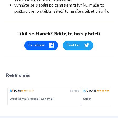
vyhněte se šlapání po zamrzlém trávníku, může to
poškodit jeho stébla, záleží to na síle stébel trávníku
Líbil se článek? Sdílejte ho s přáteli
Facebook
Twitter
Řekli o nás
40 %
100 %
★★☆☆☆
★★★★★
6. srpna
uvádí, že mají skladem, ale nemají
Super