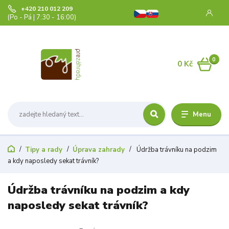
+420 210 012 209
(Po - Pá | 7:30 - 16:00)
0
0 Kč
Menu
Tipy a rady
Úprava zahrady
Údržba trávníku na podzim
a kdy naposledy sekat trávník?
Údržba trávníku na podzim a kdy
naposledy sekat trávník?