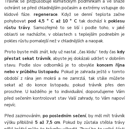
Trávník se přizpůsobuje klimatickým podmínkám a ve snaze
ochránit se před chladnějším počasím a extrémy vstupuje do
klidové fáze.
regenerace
. Když se denní teplota začne
pohybovat
pod 4,5 ° C až 10 ° C
tak dochází k
poklesu
růstu trávy
. Samozřejmě to se liší i podle toho, v jaké
oblasti se nacházíte, v oblastech s teplejším podnebím je
pokles růstu pomalejší než v chladnějších a naopak.
Proto byste měli znát, kdy už nastal „čas klidu“ tedy čas
kdy
přestat sekat trávník
, abyste jej dokázali udržet v dobrém
stavu. Podle slov odborníků je to obvykle
koncem října
nebo v průběhu listopadu
. Pokud je zahrada ještě v tomto
období z rána jen mokrá a ne zamrzlá, tak stále můžete
sekat až do konce listopadu, pokud trávník přes den
proschne. U každého je to individuální, doporučujeme Vám
před sečením kontrolovat stav Vaší zahrady, to Vám napoví
nejvíc.
Před zazimováním,
po posledním sečení
, by měl mít trávník
výšku přibližně
5 až 7,5 cm
. Pokud by zůstala stébla trávy