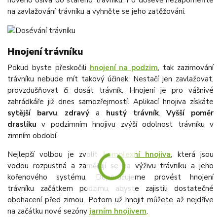
nového osiva do starého trávníku. Po dosevě nezapomeňte
na zavlažování trávníku a vyhněte se jeho zatěžování.
Hnojení trávníku
Pokud byste přeskočili
hnojení na podzim
, tak zazimování
trávníku nebude mít takový účinek. Nestačí jen zavlažovat,
provzdušňovat či dosát trávník. Hnojení je pro vášnivé
zahrádkáře již dnes samozřejmostí. Aplikací hnojiva získáte
sytější barvu
,
zdravý
a
hustý trávník
.
Vyšší poměr
draslíku
v podzimním hnojivu zvýší odolnost trávníku v
zimním období.
Nejlepší volbou je zvolit
komplexní hnojiva
, která jsou
vodou rozpustná a zaměřují se na výživu trávníku a jeho
kořenového systému. Doporučujeme provést hnojení
trávníku začátkem podzimu, abyste zajistili dostatečné
obohacení před zimou. Potom už hnojit můžete až nejdříve
na začátku nové sezóny
jarním hnojivem
.