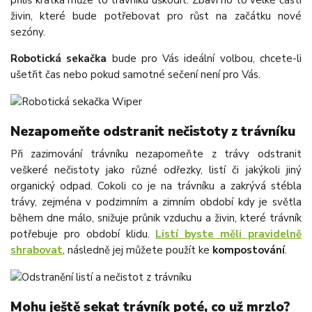
příliš krátká může to trávníku uškodit. Zbaví ho to velké části
živin, které bude potřebovat pro růst na začátku nové
sezóny.
Robotická sekačka
bude pro Vás ideální volbou, chcete-li
ušetřit čas nebo pokud samotné sečení není pro Vás.
Nezapomeňte odstranit nečistoty z trávníku
Při zazimování trávníku nezapomeňte z trávy odstranit
veškeré nečistoty jako různé odřezky, listí či jakýkoli jiný
organický odpad. Cokoli co je na trávníku a zakrývá stébla
trávy, zejména v podzimním a zimním období kdy je světla
během dne málo, snižuje průnik vzduchu a živin, které trávník
potřebuje pro období klidu.
Listí byste měli pravidelně
shrabovat
, následně jej můžete použít ke
kompostování
.
Mohu ještě sekat trávník poté, co už mrzlo?