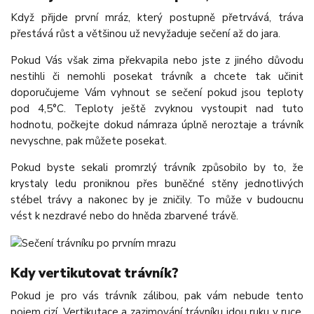
Když přijde první mráz, který postupně přetrvává, tráva
přestává růst a většinou už nevyžaduje sečení až do jara.
Pokud Vás však zima překvapila nebo jste z jiného důvodu
nestihli či nemohli posekat trávník a chcete tak učinit
doporučujeme Vám vyhnout se sečení pokud jsou teploty
pod 4,5°C. Teploty ještě zvyknou vystoupit nad tuto
hodnotu, počkejte dokud námraza úplně neroztaje a trávník
nevyschne, pak můžete posekat.
Pokud byste sekali promrzlý trávník způsobilo by to, že
krystaly ledu proniknou přes buněčné stěny jednotlivých
stébel trávy a nakonec by je zničily. To může v budoucnu
vést k nezdravé nebo do hněda zbarvené trávě.
Kdy vertikutovat trávník?
Pokud je pro vás trávník zálibou, pak vám nebude tento
pojem cizí. Vertikutace a zazimování trávníku jdou ruku v ruce.