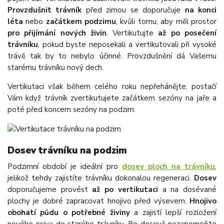
Provzdušnit trávník
před zimou se doporučuje
na konci
léta
nebo
začátkem podzimu
, kvůli tomu, aby měl prostor
pro přijímání nových živin
. Vertikutujte
až po posečení
trávníku
, pokud byste neposekali a vertikutovali při vysoké
trávě tak by to nebylo účinné. Provzdušnění dá Vašemu
starému trávníku nový dech.
Vertikutaci však během celého roku nepřehánějte, postačí
Vám když trávník zvertikutujete začátkem sezóny na jaře a
poté před koncem sezóny na podzim.
Dosev trávníku na podzim
Podzimní období je ideální pro
dosev ploch na trávníku
,
jelikož tehdy zajistíte trávníku dokonalou regeneraci.
Dosev
doporučujeme provést
až po vertikutaci
a na dosévané
plochy je dobré zapracovat hnojivo před výsevem.
Hnojivo
obohatí půdu o potřebné živiny
a zajistí lepší rozložení