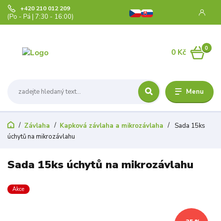
+420 210 012 209
(Po - Pá | 7:30 - 16:00)
0
0 Kč
Menu
Závlaha
Kapková závlaha a mikrozávlaha
Sada 15ks
úchytů na mikrozávlahu
Sada 15ks úchytů na mikrozávlahu
Akce