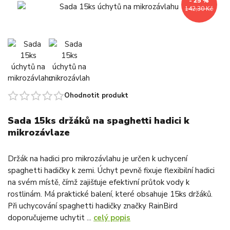
- 25 %
142,30 Kč
Ohodnotit produkt
Sada 15ks držáků na spaghetti hadici k
mikrozávlaze
Držák na hadici pro mikrozávlahu je určen k uchycení
spaghetti hadičky k zemi. Úchyt pevně fixuje flexibilní hadici
na svém místě, čímž zajišťuje efektivní průtok vody k
rostlinám. Má praktické balení, které obsahuje 15ks držáků.
Při uchycování spaghetti hadičky značky RainBird
doporučujeme uchytit ...
celý popis