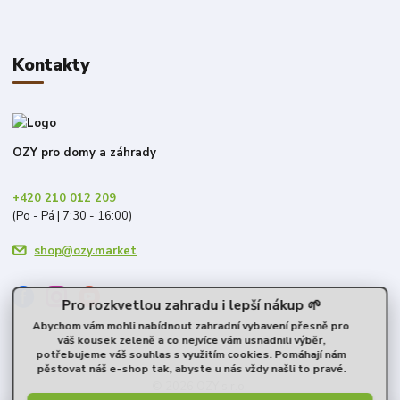
Kontakty
OZY pro domy a záhrady
+420 210 012 209
(Po - Pá | 7:30 - 16:00)
shop@ozy.market
Pro rozkvetlou zahradu i lepší nákup 🌱
Abychom vám mohli nabídnout zahradní vybavení přesně pro
váš kousek zeleně a co nejvíce vám usnadnili výběr,
potřebujeme váš souhlas s využitím cookies. Pomáhají nám
pěstovat náš e-shop tak, abyste u nás vždy našli to pravé.
© 2026 OZY s.r.o.