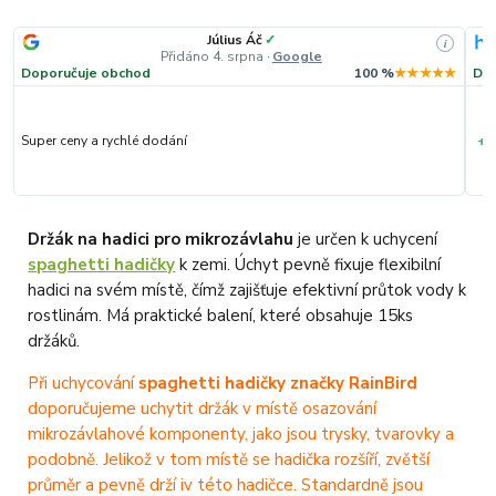
Július Áč
✓
i
Přidáno 4. srpna
·
Google
Doporučuje obchod
100 %
★★★★★
Dop
+
Super ceny a rychlé dodání
R
Držák na hadici pro mikrozávlahu
je určen k uchycení
spaghetti hadičky
k zemi. Úchyt pevně fixuje flexibilní
hadici na svém místě, čímž zajišťuje efektivní průtok vody k
rostlinám. Má praktické balení, které obsahuje 15ks
držáků.
Při uchycování
spaghetti hadičky značky RainBird
doporučujeme uchytit držák v místě osazování
mikrozávlahové komponenty, jako jsou trysky, tvarovky a
podobně. Jelikož v tom místě se hadička rozšíří, zvětší
průměr a pevně drží iv této hadičce. Standardně jsou