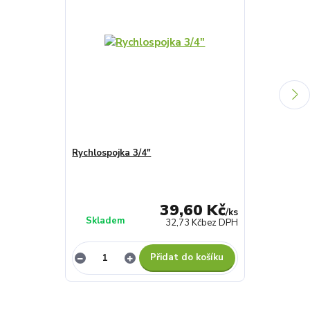
Rychlospojka 3/4"
XXL Rychlosp
39,60 Kč
/
ks
Skladem
Skladem
32,73 Kč
bez DPH
Přidat do košíku