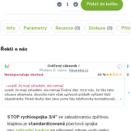
Přidat do košíku
Info
Parametry
Recenze
0
Diskuse
0
Přís
Řekli o nás
Ověřený zákazník
✓
i
Přidáno 6. srpna
·
Heureka.cz
Nedoporučuje obchod
40 %
★★☆☆☆
Do
−
uvádí, že mají skladem, ale nemají
uvádí, že mají skladem, ale nemají Dobrý den, mrzí nás, že Vás tato
+
situace zklamala, dovolte nám však upřesnit průběh vyřízení Vaší
objednávky. Hned druhý den ráno jsme Vás telefonicky kontaktovali,
»
vysvětlili situaci ohledně neočekávaného výpadku zboží a ještě
prověřovali jeho dostupnost přímo u dodavatele. Jelikož zboží
nebylo k dispozici ani u něj, museli jsme objednávku stornovat. O
všem jsme Vás obratem informovali a náležitě se omluvili.
STOP rychlospojka 3/4"
se zabudovanou zpětnou
Zakládáme si na férovém a rychlém jednání. O to více nás mrzí, že i
klapkou je
standardizovaná
plastová spojka
přes naši okamžitou reakci, osobní telefonát a maximální snahu náš
obchod nedoporučujete. Věříme, že nám v budoucnu dáte příležitost
pro
zahradní hadice
na připojení zdroje vody nebo