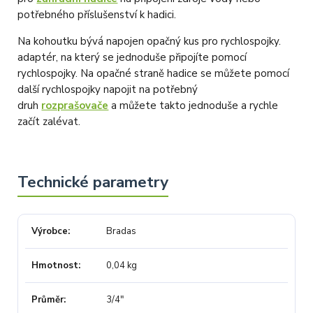
přesvědčit Vás o kvalitě našich služeb. Tým OZY.market
potřebného příslušenství k hadici.
Na kohoutku bývá napojen opačný kus pro rychlospojky.
adaptér, na který se jednoduše připojíte pomocí
rychlospojky. Na opačné straně hadice se můžete pomocí
další rychlospojky napojit na potřebný
druh
rozprašovače
a můžete takto jednoduše a rychle
začít zalévat.
Výrobce
Bradas
Hmotnost
0,04 kg
Průměr
3/4"