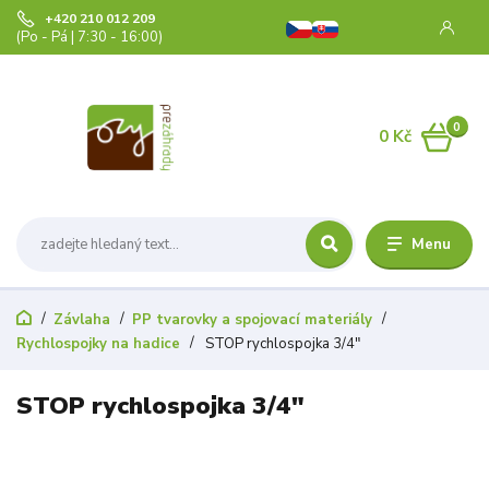
+420 210 012 209
(Po - Pá | 7:30 - 16:00)
0
0 Kč
Menu
Závlaha
PP tvarovky a spojovací materiály
Rychlospojky na hadice
STOP rychlospojka 3/4"
STOP rychlospojka 3/4"