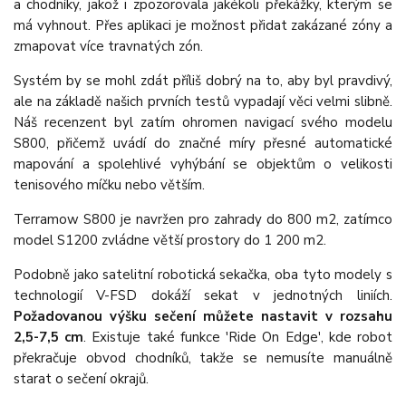
a chodníky, jakož i zpozorovala jakékoli překážky, kterým se
má vyhnout. Přes aplikaci je možnost přidat zakázané zóny a
zmapovat více travnatých zón.
Systém by se mohl zdát příliš dobrý na to, aby byl pravdivý,
ale na základě našich prvních testů vypadají věci velmi slibně.
Náš recenzent byl zatím ohromen navigací svého modelu
S800, přičemž uvádí do značné míry přesné automatické
mapování a spolehlivé vyhýbání se objektům o velikosti
tenisového míčku nebo větším.
Terramow S800 je navržen pro zahrady do 800 m2, zatímco
model S1200 zvládne větší prostory do 1 200 m2.
Podobně jako satelitní robotická sekačka, oba tyto modely s
technologií V-FSD dokáží sekat v jednotných liniích.
Požadovanou výšku sečení můžete nastavit v rozsahu
2,5-7,5 cm
. Existuje také funkce 'Ride On Edge', kde robot
překračuje obvod chodníků, takže se nemusíte manuálně
starat o sečení okrajů.