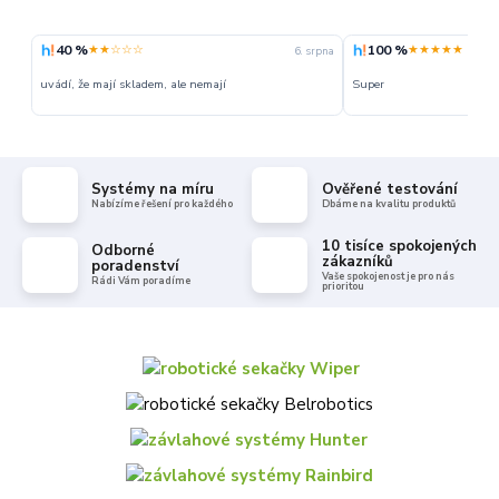
40 %
100 %
★★☆☆☆
★★★★★
6. srpna
uvádí, že mají skladem, ale nemají
Super
Systémy na míru
Ověřené testování
Nabízíme řešení pro každého
Dbáme na kvalitu produktů
10 tisíce spokojených
Odborné
zákazníků
poradenství
Vaše spokojenost je pro nás
Rádi Vám poradíme
prioritou