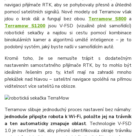
navigaci přijímače RTK, aby se pohybovaly přesně a úhledně
pomocí satelitních signálů. Nové modely od Terramow však
jdou o krok dál a fungují bez obou.
Terramow S800
a
Terramow S1200
jsou V-FSD (vizuálně plně samořídící)
robotické sekačky a najdou si cestu pomocí kombinace
binokulárních kamer a algoritmů umělé inteligence – je to
podobný systém, jaký byste našli v samořídícím autě.
Kromě toho, že se nemusíte trápit s dodatečným
nastavením samostatného přijímače RTK, by to mohlo být
ideálním řešením pro ty, kteří mají na zahradě mnoho
překážek nad hlavou – satelitní navigace spoléhá na přímou
viditelnost více satelitů na obloze.
Terramow slibuje jednoduchý proces nastavení bez námahy:
jednoduše připojte robota k Wi-Fi, položte jej na trávník
a ten automaticky zmapuje oblast
. Technologie V-FSD
1.0 je navržena tak, aby přesně identifikovala okraje trávníku