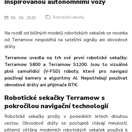
inspirovanou autonomními vozy
Robotické sekačky
06
06
2025
Na rozdíl od běžných modelů robotických sekaček se novinka
od Terramow nespoléhá na satelitní signály ani obvodové
dráty.
Terramow uvedla na trh své první robotické sekačky:
Terramow S800 a Terramow S1200. Jsou to vizuálně
plně samořídící (V-FSD) roboty, které pro navigaci
používají kamery a algoritmy AI. Nepotřebují používat
obvodové dráty ani přijímače RTK.
Robotické sekačky Terramow s
pokročilou navigační technologií
Robotické sekačky prošly v posledních letech dlouhou
cestou. Obvodové dráty se postupně stávají minulostí,
přičemž většina moderních robotických sekaček používá k