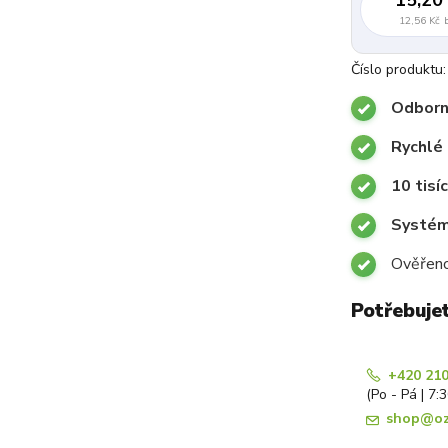
12,56 Kč
Číslo produktu:
Odborn
Rychlé 
10 tisí
Systémy
Ověřeno
Potřebuje
+420 210
(Po - Pá | 7:
shop@oz