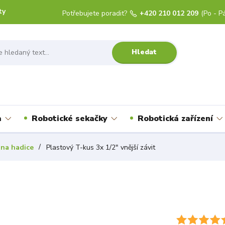
ty
Potřebujete poradit?
+420 210 012 209
(Po - Pá
Hledat
a
Robotické sekačky
Robotická zařízení
 na hadice
Plastový T-kus 3x 1/2" vnější závit