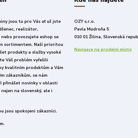
ny jsou tu pro Vás ať už jste
OZY s.r.o.
šenec, realizátor,
Pavla Mudroňa 5
í nebo provozujete eshop se
010 01 Žilina, Slovenská repub
m sortimentem. Naší prioritou
Navigace na prodejní místo
šet produkty a služby vysoké
ste Váš problém vyřešili
íky kvalitním produktům a Vám
lým zákazníkům, se nám
í přinášet novinky v oblasti
 nejen na slovenský, ale i
u jsou spokojeni zákazníci.
m.