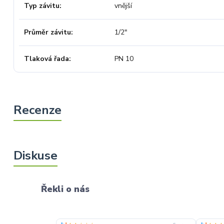
Typ závitu
vnější
Průměr závitu
1/2"
Tlaková řada
PN 10
Řekli o nás