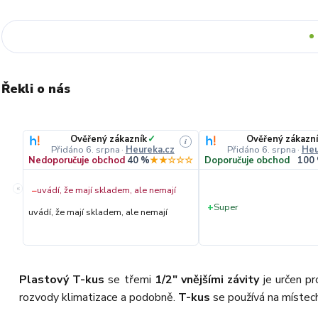
Řekli o nás
Ověřený zákazník
✓
Ověřený zákazní
i
Přidáno 6. srpna
·
Heureka.cz
Přidáno 6. srpna
·
Heu
Nedoporučuje obchod
40 %
★★☆☆☆
Doporučuje obchod
100
«
−
uvádí, že mají skladem, ale nemají
+
Super
uvádí, že mají skladem, ale nemají
Plastový T-kus
se třemi
1/2" vnějšími závity
je určen p
rozvody klimatizace a podobně.
T-kus
se používá na místech