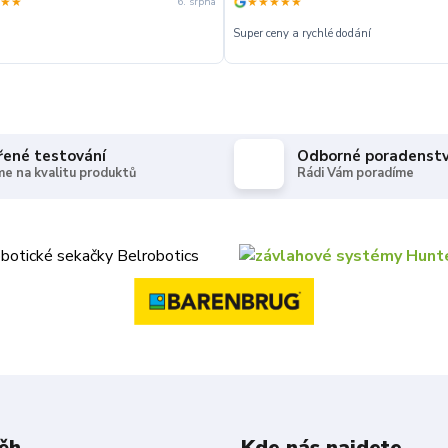
★★
★★★★★
6. srpna
Super ceny a rychlé dodání
řené testování
Odborné poradenstv
e na kvalitu produktů
Rádi Vám poradíme
ěh
Kde nás najdete