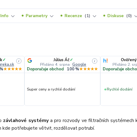
Info
Parametry
Recenze
1
Diskuse
0
k
✓
Július Áč
✓
Ověřený
i
i
reka.sk
Přidáno 4. srpna
·
Google
Přidáno 2. sr
 %
★★★★★
Doporučuje obchod
100 %
★★★★★
Doporučuje obch
Super ceny a rychlé dodání
+
Rychlé dodání
ro
závlahové systémy
a pro rozvody ve filtračních systémech ko
 kde potřebujete větvit, rozdělovat potrubí.