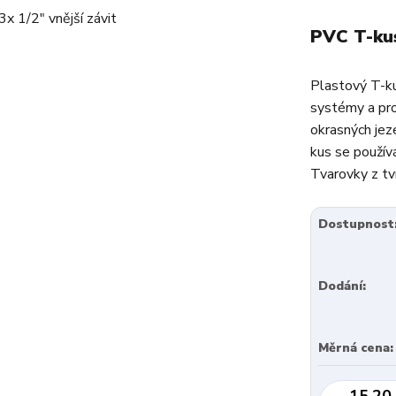
PVC T-kus
Plastový T-ku
systémy a pro
okrasných jeze
kus se použív
Tvarovky z tv
Dostupnost
Dodání:
Měrná cena:
15,20