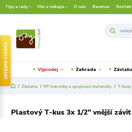
Tipy a rady
Vše o nákupu
O nás
Recenze
Kontak
GOOGLE OVĚŘENÍ
Výprodej
Zahrada
Závlah
Závlaha
PP tvarovky a spojovací materiály
T-kusy
Plastový T-kus 3x 1/2" vnější závit