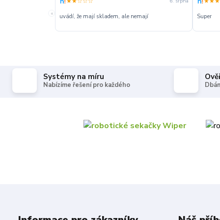
★★☆☆☆
★★★
6. srpna
«
uvádí, že mají skladem, ale nemají
Super
Systémy na míru
Ově
Nabízíme řešení pro každého
Dbám
Informace pro zákazníky
Náš příb