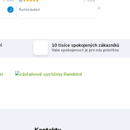
★★★★★
★★★★★
4. srpna
2. srpna
»
Rychlé dodání
Rychle dodanie,sprá
í
10 tisíce spokojených zákazníků
Vaše spokojenost je pro nás prioritou
Kontakty