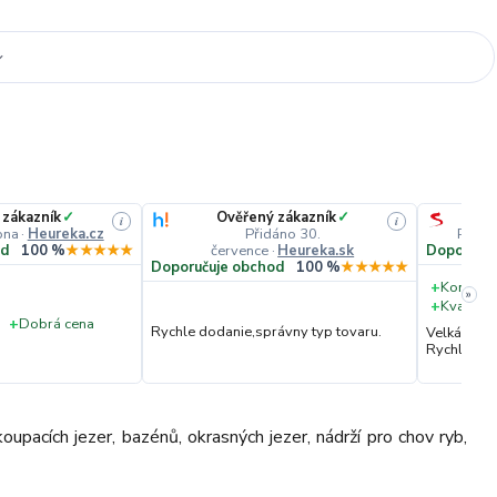
 zákazník
✓
Ověřený zákazník
✓
i
i
pna
·
Heureka.cz
Přidáno 30.
Přidá
července
·
Heureka.sk
od
100 %
★★★★★
Doporučuj
Doporučuje obchod
100 %
★★★★★
+
Komunik
»
+
Kvalita 
+
Dobrá cena
Rychle dodanie,správny typ tovaru.
Velká vstř
Rychlé dod
upacích jezer, bazénů, okrasných jezer, nádrží pro chov ryb,