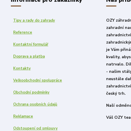
OZY záhradni
Tipy a rady do zahrady
zahradní nad
Reference
zahradnictv
zahradnický
Kontaktní formulář
je Vám přiná
Doprava a platba
kvality, aby
natrvalo. D
Kontakty
- našim stá
neustále dař
Velkoobchodní spolupráce
zahradnictví
Obchodní podmínky
český trh.
Ochrana osobních údajů
Naší odměno
Reklamace
Váš OZY tea
Odstoupení od smlouvy