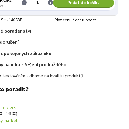
/
ks
Přidat do košíku
bez DPH
SH-14053B
Hlídat cenu / dostupnost
é poradenství
doručení
c spokojených zákazníků
 na míru - řešení pro každého
 testováním - dbáme na kvalitu produktů
te poradit?
 012 209
30 - 16:00)
y.market