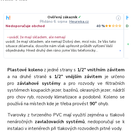
Ověřený zákazník
✓
i
Přidáno 6. srpna
·
Heureka.cz
Nedoporučuje obchod
40 %
★★☆☆☆
Dop
−
uvádí, že mají skladem, ale nemají
uvádí, že mají skladem, ale nemají Dobrý den, mrzí nás, že Vás tato
+
S
situace zklamala, dovolte nám však upřesnit průběh vyřízení Vaší
objednávky. Hned druhý den ráno jsme Vás telefonicky
»
kontaktovali, vysvětlili situaci ohledně neočekávaného výpadku
zboží a ještě prověřovali jeho dostupnost přímo u dodavatele.
Jelikož zboží nebylo k dispozici ani u něj, museli jsme objednávku
stornovat. O všem jsme Vás obratem informovali a náležitě se
Plastové koleno
z jedné strany s
1/2" vnitřním závitem
omluvili. Zakládáme si na férovém a rychlém jednání. O to více nás
a na druhé straně
s 1/2" vnějším závitem
je určeno
mrzí, že i přes naši okamžitou reakci, osobní telefonát a maximální
snahu náš obchod nedoporučujete. Věříme, že nám v budoucnu
pro
závlahové systémy
a pro rozvody ve filtračních
dáte příležitost přesvědčit Vás o kvalitě našich služeb. Tým
systémech koupacích jezer, bazénů, okrasných jezer, nádrží
OZY.market
pro chov ryb, rozvody klimatizace a podobně. Koleno se
používá na místech kde je třeba provést
90°
ohyb.
Tvarovky z tvrzeného PVC mají využití zejména u tlakově
nenáročných
zavlažovacích systémů
, nedoporučují se k
instalaci v interiérech při tlakových rozvodech pitné vody.