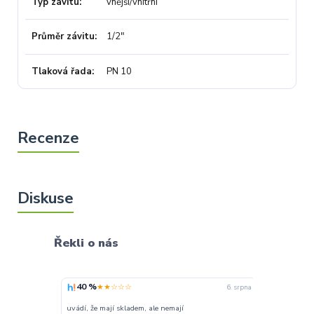
Typ závitu
vnější/vnitřní
Průměr závitu
1/2"
Tlaková řada
PN 10
Řekli o nás
40 %
100 %
★★☆☆☆
★★
6. srpna
uvádí, že mají skladem, ale nemají
Super