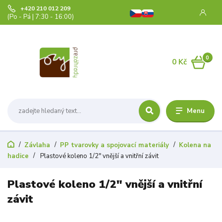
+420 210 012 209
(Po - Pá | 7:30 - 16:00)
0
0 Kč
Menu
Závlaha
PP tvarovky a spojovací materiály
Kolena na
hadice
Plastové koleno 1/2" vnější a vnitřní závit
Plastové koleno 1/2" vnější a vnitřní
závit