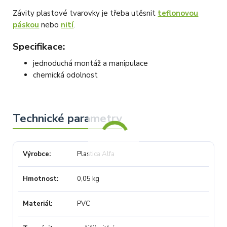
Závity plastové tvarovky je třeba utěsnit
teflonovou
páskou
nebo
nití
.
Specifikace:
jednoduchá montáž a manipulace
chemická odolnost
Výrobce
Plastica Alfa
Hmotnost
0,05 kg
Materiál
PVC