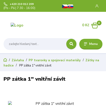
+420 210 012 209
(Po - Pá | 7:30 - 16:00)
0
0 Kč
Menu
Závlaha
PP tvarovky a spojovací materiály
Zátky na
hadice
PP zátka 1" vnitřní závit
PP zátka 1" vnitřní závit