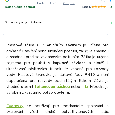
Přidáno 4. srpna
·
Google
Doporučuje obchod
100 %
★★★★★
Dop
+
Super ceny a rychlé dodání
R
Plastová zátka s
1" vnitřním závitem
je určena pro
dočasné uzavření nebo ukončení potrubí, zajišťuje snadnou
a snadnou práci se závlahovým potrubím. Zátka je určena
zejména pro použití v
kapkové závlaze
a slouží k
ukončování závitových trubek. Je vhodná pro rozvody
vody. Plastová tvarovka je tlakové řady
PN10
a není
doporučena pro rozvody pod stálým tlakem. Závit je
vhodné utěsnit
teflonovou páskou
nebo
nití
. Produkt je
vyroben z kvalitního
polypropylenu
.
Tvarovky
se používají pro mechanické spojování a
tvarování všech druhů polyethylenových hadic