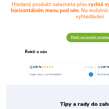
Hledaný produkt naleznete přes
rychlé v
horizontálním menu pod ním
. Na mobilní
vyhledávání.
Přejít na úvodní stránk
Řekli o nás
100 %
100 
★★★★★
4. srpna
Super ceny a rychlé dodání
Rychlé d
Tipy a rady do za