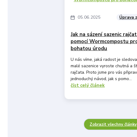
05
06
2025
Úprava 
Jak na sázení sazenic rajčat
pomocí Wormcompostu pr
bohatou úrodu
U nás víme, jaká radost je sledovat
malé sazenice vyroste chutná a š
rajčata. Proto jsme pro vás připravi
jednoduchý návod, jak s pomo...
číst celý článek
Zobrazit všechny články