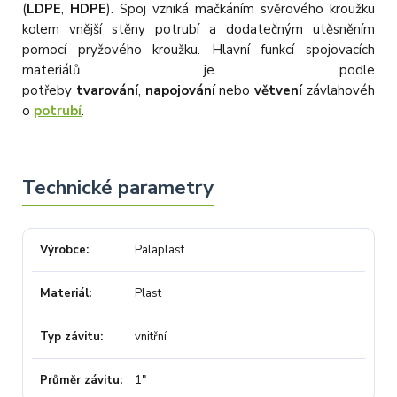
(
LDPE
,
HDPE
). Spoj vzniká mačkáním svěrového kroužku
kolem vnější stěny potrubí a dodatečným utěsněním
pomocí pryžového kroužku. Hlavní funkcí spojovacích
materiálů je podle
potřeby
tvarování
,
napojování
nebo
větvení
závlahovéh
o
potrubí
.
Výrobce
Palaplast
Materiál
Plast
Typ závitu
vnitřní
Průměr závitu
1"