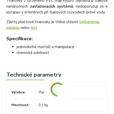
Tvarovky z tvrzeného PVC mají využití zejména u tlakově
nenáročných
zavlažovacích systémů
, nedoporučují se k
instalaci v interiérech při tlakových rozvodech pitné vody.
Závity plastové tvarovky je třeba utěsnit
teflonovou
páskou
nebo
nití
.
Specifikace:
jednoduchá montáž a manipulace
chemická odolnost
Výrobce
Plastica Alfa
Hmotnost
0,1 kg