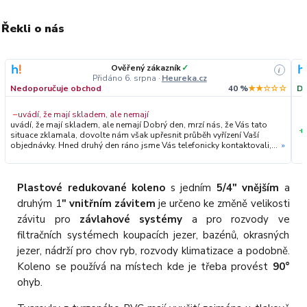
Řekli o nás
Ověřený zákazník
✓
i
Přidáno 6. srpna
·
Heureka.cz
Nedoporučuje obchod
40 %
★★☆☆☆
Do
−
uvádí, že mají skladem, ale nemají
uvádí, že mají skladem, ale nemají Dobrý den, mrzí nás, že Vás tato
+
situace zklamala, dovolte nám však upřesnit průběh vyřízení Vaší
objednávky. Hned druhý den ráno jsme Vás telefonicky kontaktovali,
»
vysvětlili situaci ohledně neočekávaného výpadku zboží a ještě
prověřovali jeho dostupnost přímo u dodavatele. Jelikož zboží
nebylo k dispozici ani u něj, museli jsme objednávku stornovat. O
všem jsme Vás obratem informovali a náležitě se omluvili.
Plastové redukované koleno
s jedním
5/4" vnějším
a
Zakládáme si na férovém a rychlém jednání. O to více nás mrzí, že i
druhým 1
" vnitřním závitem
je určeno ke změně velikosti
přes naši okamžitou reakci, osobní telefonát a maximální snahu náš
obchod nedoporučujete. Věříme, že nám v budoucnu dáte příležitost
závitu pro
závlahové systémy
a pro rozvody ve
přesvědčit Vás o kvalitě našich služeb. Tým OZY.market
filtračních systémech koupacích jezer, bazénů, okrasných
jezer, nádrží pro chov ryb, rozvody klimatizace a podobně.
Koleno se používá na místech kde je třeba provést
90°
ohyb.