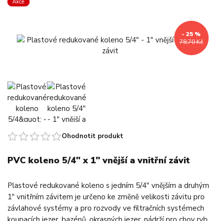
Akce
- 25 %
78,70 Kč
Ohodnotit produkt
PVC koleno 5/4" x 1" vnější a vnitřní závit
Plastové redukované koleno s jedním 5/4" vnějším a druhým
1" vnitřním závitem je určeno ke změně velikosti závitu pro
závlahové systémy a pro rozvody ve filtračních systémech
koupacích jezer, bazénů, okrasných jezer, nádrží pro chov ryb,